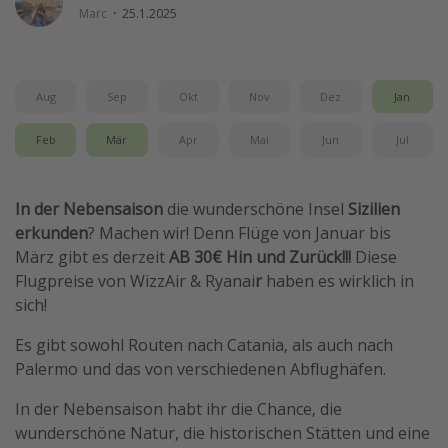
Marc
·
25.1.2025
Wochenendtrip
Singlereisen
Strandurlaub
Aug
Sep
Okt
Nov
Dez
Jan
Gruppenreisen
Feb
Mär
Apr
Mai
Jun
Jul
Hotels in Hamburg
Hotels in Amsterdam
In der Nebensaison
die wunderschöne Insel
Sizilien
Hotels am Achensee
erkunden
? Machen wir! Denn Flüge von Januar bis
März gibt es derzeit
AB 30€ Hin und Zurück!!!
Diese
Weitere Themen
Flugpreise von WizzAir & Ryanai
r
haben es wirklich in
sich!
Reise Journal
Es gibt sowohl Routen nach Catania, als auch nach
Familienurlaub in der Türkei
Palermo und das von verschiedenen Abflughäfen.
Rundreisen in Thailand
In der Nebensaison habt ihr die Chance, die
Bahnreisen in der Schweiz
wunderschöne Natur, die historischen Stätten und eine
Reisepassfreie Reiseziele