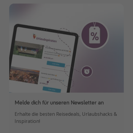
Melde dich für unseren Newsletter an
Downloade unsere App
Erhalte die besten Reisedeals, Urlaubshacks &
Buche die besten Reiseschnäppchen als
Inspiration!
Erstes.