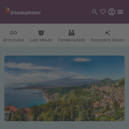
All Inclusive
Last Minute
Familienurlaub
Besondere Reisen
Kategorien
Flüge
Hotel
Pauschalreisen
Kreuzfahrten
Reiseziele
Alle Reiseziele
Bodensee Urlaub
Gozo Urlaub