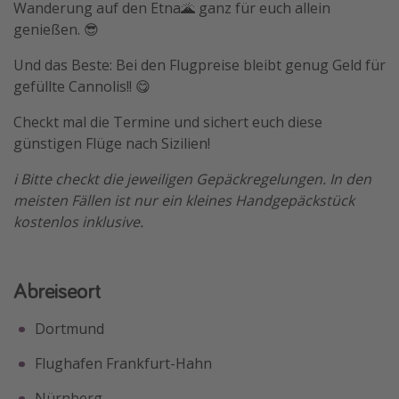
Wanderung auf den Etna🌋 ganz für euch allein
Travel Know How
genießen. 😎
Silvesterreisen
Und das Beste: Bei den Flugpreise bleibt genug Geld für
Last Minute Urlaub Mallorca
gefüllte Cannolis!! 😋
Last Minute Urlaub Deutschland
Checkt mal die Termine und sichert euch diese
günstigen Flüge nach Sizilien!
ℹ️ Bitte checkt die jeweiligen Gepäckregelungen. In den
meisten Fällen ist nur ein kleines Handgepäckstück
kostenlos inklusive.
Abreiseort
Dortmund
Flughafen Frankfurt-Hahn
Nürnberg