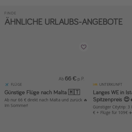
FINDE
ÄHNLICHE URLAUBS-ANGEBOTE
66 €
Ab
p. P.
FLÜGE
UNTERKUNFT
Günstige Flüge nach Malta 🇲🇹
Langes WE in Is
Spitzenpreis 😍
Ab nur 66 € direkt nach Malta und zurück 🔥
Im Sommer!
Günstiger Citytrip: 
€ + Flüge für 109€ ✈