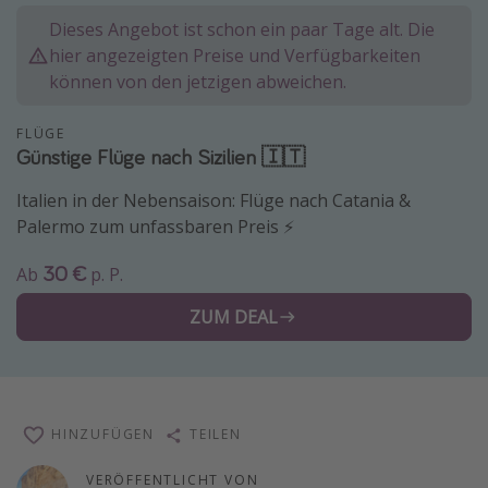
Normandie Urlaub
Dieses Angebot ist schon ein paar Tage alt. Die
hier angezeigten Preise und Verfügbarkeiten
Goa Urlaub
können von den jetzigen abweichen.
St. Lucia Urlaub
Kefalonia Urlaub
FLÜGE
Günstige Flüge nach Sizilien 🇮🇹
Krabi Urlaub
Italien in der Nebensaison: Flüge nach Catania &
Tulum Urlaub
Palermo zum unfassbaren Preis ⚡️
Sri Lanka Rundreise
30 €
Japan Rundreise
Ab
p. P.
ZUM DEAL
Reisethemen
Alle Reisethemen
Wellnessurlaub
HINZUFÜGEN
TEILEN
Disneyland Paris
Roadtrips
VERÖFFENTLICHT VON