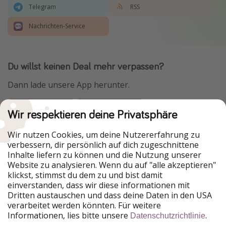
Telegram
RSS
Nachrichten-Service
Du willst keinen Deal mehr verpassen?
Dann lade unsere App herunter.
Wir respektieren deine Privatsphäre
Urlaubspiraten ist Teil der HolidayPirates Group
Wir nutzen Cookies, um deine Nutzererfahrung zu
verbessern, dir persönlich auf dich zugeschnittene
Unsere Märkte
Inhalte liefern zu können und die Nutzung unserer
Website zu analysieren. Wenn du auf "alle akzeptieren"
PiratinViaggio
HolidayPirates
klickst, stimmst du dem zu und bist damit
VakantiePiraten
WakacyjniPiraci
einverstanden, dass wir diese informationen mit
VoyagesPirates
Ferienpiraten
Dritten austauschen und dass deine Daten in den USA
Urlaubspiraten
ViajerosPiratas
verarbeitet werden könnten. Für weitere
TravelPirates
Informationen, lies bitte unsere
.
Datenschutzrichtlinie