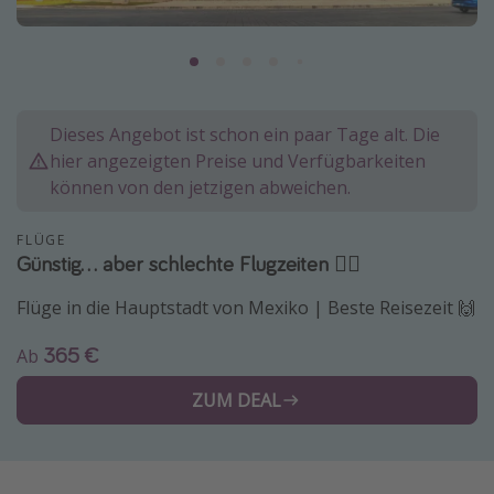
Normandie Urlaub
Goa Urlaub
St. Lucia Urlaub
Kefalonia Urlaub
Dieses Angebot ist schon ein paar Tage alt. Die
hier angezeigten Preise und Verfügbarkeiten
Krabi Urlaub
können von den jetzigen abweichen.
Tulum Urlaub
Sri Lanka Rundreise
FLÜGE
Günstig... aber schlechte Flugzeiten 🤷‍♂️
Japan Rundreise
Flüge in die Hauptstadt von Mexiko | Beste Reisezeit 🙌
Reisethemen
365 €
Ab
Alle Reisethemen
ZUM DEAL
Wellnessurlaub
Disneyland Paris
Roadtrips