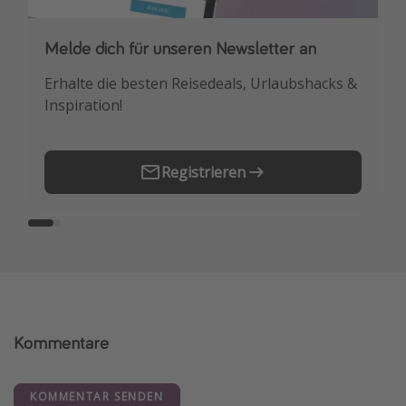
Melde dich für unseren Newsletter an
Downloade unsere App
Erhalte die besten Reisedeals, Urlaubshacks &
Buche die besten Reiseschnäppchen als
Inspiration!
Erstes.
Registrieren
Kommentare
KOMMENTAR SENDEN