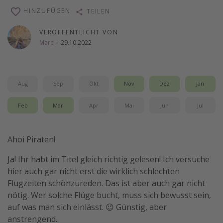
HINZUFÜGEN
TEILEN
Wochenendtrip
Singlereisen
VERÖFFENTLICHT VON
Marc
·
29.10.2022
Strandurlaub
Gruppenreisen
Hotels in Hamburg
Aug
Sep
Okt
Nov
Dez
Jan
Hotels in Amsterdam
Feb
Mär
Apr
Mai
Jun
Jul
Hotels am Achensee
Weitere Themen
Ahoi Piraten!
Reise Journal
Ja! Ihr habt im Titel gleich richtig gelesen! Ich versuche
hier auch gar nicht erst die wirklich schlechten
Familienurlaub in der Türkei
Flugzeiten schönzureden. Das ist aber auch gar nicht
Rundreisen in Thailand
nötig. Wer solche Flüge bucht, muss sich bewusst sein,
Bahnreisen in der Schweiz
auf was man sich einlässt. 😉 Günstig, aber
anstrengend.
Reisepassfreie Reiseziele