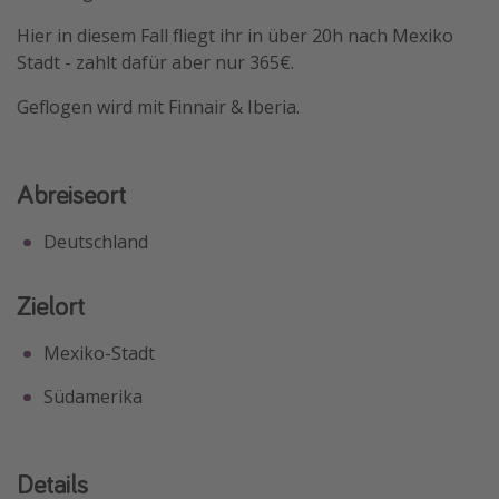
Travel Know How
Hier in diesem Fall fliegt ihr in über 20h nach Mexiko
Stadt - zahlt dafür aber nur 365€.
Silvesterreisen
Last Minute Urlaub Mallorca
Geflogen wird mit Finnair & Iberia.
Last Minute Urlaub Deutschland
Abreiseort
Deutschland
Zielort
Mexiko-Stadt
Südamerika
Details