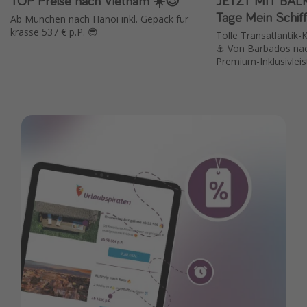
TOP Preise nach Vietnam ☀️😍
JETZT MIT BALK
Tage Mein Schiff
Ab München nach Hanoi inkl. Gepäck für
krasse 537 € p.P. 😎
Tolle Transatlantik-
⚓️ Von Barbados nac
Premium-Inklusivlei