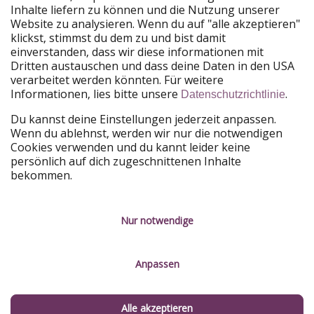
Unsere Märkte
Inhalte liefern zu können und die Nutzung unserer
Website zu analysieren. Wenn du auf "alle akzeptieren"
PiratinViaggio
HolidayPirates
klickst, stimmst du dem zu und bist damit
VakantiePiraten
WakacyjniPiraci
einverstanden, dass wir diese informationen mit
VoyagesPirates
Ferienpiraten
Dritten austauschen und dass deine Daten in den USA
Urlaubspiraten
ViajerosPiratas
verarbeitet werden könnten. Für weitere
TravelPirates
Informationen, lies bitte unsere
.
Datenschutzrichtlinie
Unsere Gruppe
Du kannst deine Einstellungen jederzeit anpassen.
HolidayPirates Group
Wenn du ablehnst, werden wir nur die notwendigen
Cookies verwenden und du kannt leider keine
Lerne uns kennen
Rechtliches
persönlich auf dich zugeschnittenen Inhalte
bekommen.
Über uns
Datenschutz
Karriere
Impressum
Nur notwendige
Presse
Unsere Regeln
Anpassen
Partner
Kontakt
Nachhaltigkeit
Service-Kontrolle
Alle akzeptieren