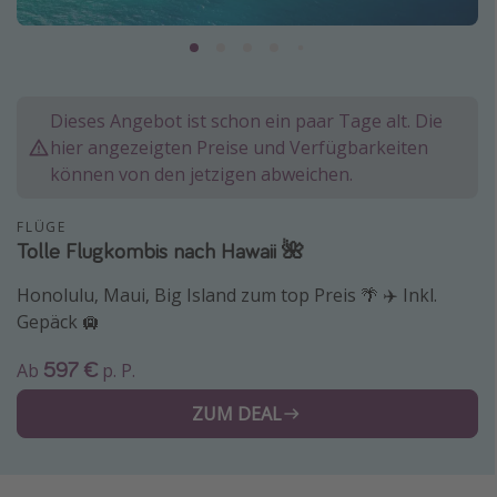
Normandie Urlaub
Goa Urlaub
St. Lucia Urlaub
Dieses Angebot ist schon ein paar Tage alt. Die
Kefalonia Urlaub
hier angezeigten Preise und Verfügbarkeiten
Krabi Urlaub
können von den jetzigen abweichen.
Tulum Urlaub
FLÜGE
Sri Lanka Rundreise
Tolle Flugkombis nach Hawaii 🌺
Japan Rundreise
Honolulu, Maui, Big Island zum top Preis 🌴 ✈️ Inkl.
Gepäck 🛄
Reisethemen
597 €
Ab
p. P.
Alle Reisethemen
ZUM DEAL
Wellnessurlaub
Disneyland Paris
Roadtrips