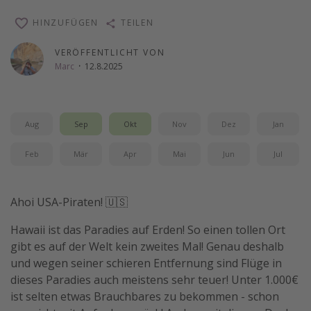
Wochenendtrip
HINZUFÜGEN
TEILEN
Singlereisen
VERÖFFENTLICHT VON
Strandurlaub
Marc
·
12.8.2025
Gruppenreisen
Hotels in Hamburg
Aug
Sep
Okt
Nov
Dez
Jan
Hotels in Amsterdam
Hotels am Achensee
Feb
Mär
Apr
Mai
Jun
Jul
Weitere Themen
Ahoi USA-Piraten! 🇺🇸
Reise Journal
Hawaii ist das Paradies auf Erden! So einen tollen Ort
Familienurlaub in der Türkei
gibt es auf der Welt kein zweites Mal! Genau deshalb
und wegen seiner schieren Entfernung sind Flüge in
Rundreisen in Thailand
dieses Paradies auch meistens sehr teuer! Unter 1.000€
Bahnreisen in der Schweiz
ist selten etwas Brauchbares zu bekommen - schon
Reisepassfreie Reiseziele