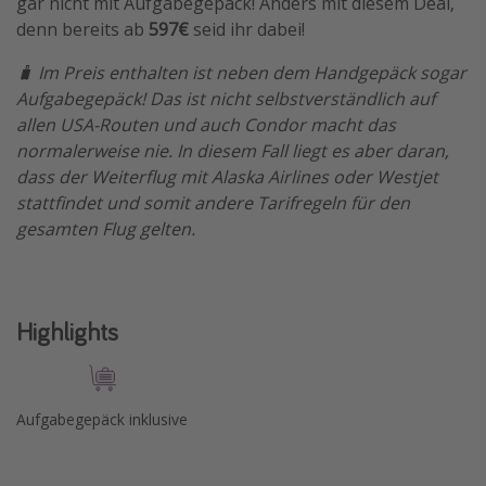
gar nicht mit Aufgabegepäck! Anders mit diesem Deal,
denn bereits ab
597€
seid ihr dabei!
Travel Know How
Silvesterreisen
🧳 Im Preis enthalten ist neben dem Handgepäck sogar
Aufgabegepäck! Das ist nicht selbstverständlich auf
Last Minute Urlaub Mallorca
allen USA-Routen und auch Condor macht das
Last Minute Urlaub Deutschland
normalerweise nie. In diesem Fall liegt es aber daran,
dass der Weiterflug mit Alaska Airlines oder Westjet
stattfindet und somit andere Tarifregeln für den
gesamten Flug gelten.
Highlights
Aufgabegepäck inklusive