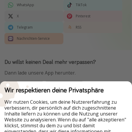
WhatsApp
TikTok
X
Pinterest
Telegram
RSS
Nachrichten-Service
Du willst keinen Deal mehr verpassen?
Dann lade unsere App herunter.
Wir respektieren deine Privatsphäre
Urlaubspiraten ist Teil der HolidayPirates Group
Wir nutzen Cookies, um deine Nutzererfahrung zu
verbessern, dir persönlich auf dich zugeschnittene
Unsere Märkte
Inhalte liefern zu können und die Nutzung unserer
Website zu analysieren. Wenn du auf "alle akzeptieren"
PiratinViaggio
HolidayPirates
klickst, stimmst du dem zu und bist damit
VakantiePiraten
WakacyjniPiraci
einverstanden, dass wir diese informationen mit