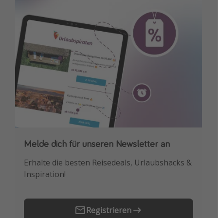
Melde dich für unseren Newsletter an
Downloade unsere App
Erhalte die besten Reisedeals, Urlaubshacks &
Buche die besten Reiseschnäppchen als
Inspiration!
Erstes.
Registrieren