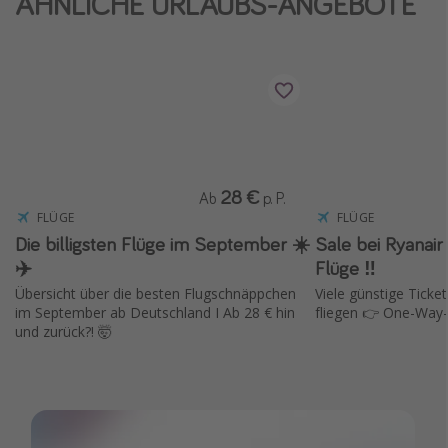
ÄHNLICHE URLAUBS-ANGEBOTE
28 €
Ab
p. P.
FLÜGE
FLÜGE
Die billigsten Flüge im September ☀️
Sale bei Ryanair ✈️ 15 % Rabat
✈️
Flüge ‼️
Übersicht über die besten Flugschnäppchen
Viele günstige Ticket
im September ab Deutschland I Ab 28 € hin
fliegen 👉 One-Way-
und zurück?! 🤯