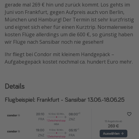
gerade mal 269 € hin und zurück kommt. Los gehts im
Travel Know How
Juni von Frankfurt, gegen Aufpreis auch von Berlin,
Silvesterreisen
München und Hamburg! Der Termin ist sehr kurzfristig
und eignet sich eher für einen Kurztrip. Normalerweise
Last Minute Urlaub Mallorca
kosten Flüge allerdings um die 600 €, so günstig haben
Last Minute Urlaub Deutschland
wir Flüge nach Sansibar noch nie gesehen!
Ihr fliegt bei Condor mit kleinem Handgepäck –
Aufgabegepäck kostet nochmal ca. hundert Euro mehr.
Details
Flugbeispiel: Frankfurt - Sansibar 13.06.-18.06.25