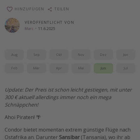
Wochenendtrip
HINZUFÜGEN
TEILEN
Singlereisen
VERÖFFENTLICHT VON
Strandurlaub
Marc
·
11.6.2025
Gruppenreisen
Hotels in Hamburg
Aug
Sep
Okt
Nov
Dez
Jan
Hotels in Amsterdam
Hotels am Achensee
Feb
Mär
Apr
Mai
Jun
Jul
Weitere Themen
Update: Der Preis ist schon leicht gestiegen, mit unter
300 € aktuell allerdings immer noch ein mega
Reise Journal
Schnäppchen!
Familienurlaub in der Türkei
Ahoi Piraten! 🌴
Rundreisen in Thailand
Bahnreisen in der Schweiz
Condor bietet momentan extrem günstige Flüge nach
Ostafrika an. Darunter
Sansibar
(Tansania), wo ihr ab
Reisepassfreie Reiseziele