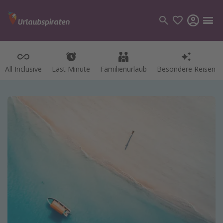
All Inclusive
Last Minute
Familienurlaub
Besondere Reisen
Kategorien
Flüge
Hotel
Pauschalreisen
Kreuzfahrten
Reiseziele
Alle Reiseziele
Bodensee Urlaub
Gozo Urlaub