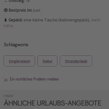
↔️ Umstieg:
1x
🤑 Bestpreis im:
Juni
🧳 Gepäck:
eine kleine Tasche (Kabinengepäck),
mehr
Infos
Schlagworte
Singlereisen
Natur
Strandurlaub
Ein rechtliches Problem melden
FINDE
ÄHNLICHE URLAUBS-ANGEBOTE