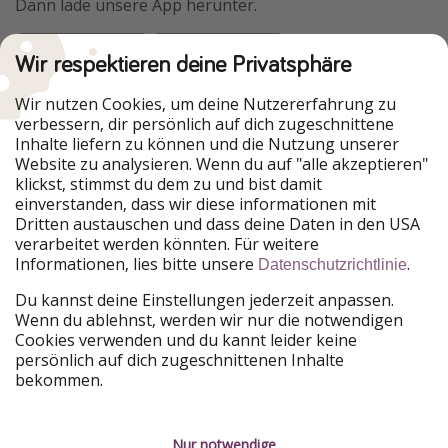
Dann lade unsere App herunter.
Wir respektieren deine Privatsphäre
Urlaubspiraten ist Teil der HolidayPirates Group
Wir nutzen Cookies, um deine Nutzererfahrung zu
verbessern, dir persönlich auf dich zugeschnittene
Unsere Märkte
Inhalte liefern zu können und die Nutzung unserer
Website zu analysieren. Wenn du auf "alle akzeptieren"
PiratinViaggio
HolidayPirates
klickst, stimmst du dem zu und bist damit
VakantiePiraten
WakacyjniPiraci
einverstanden, dass wir diese informationen mit
VoyagesPirates
Ferienpiraten
Dritten austauschen und dass deine Daten in den USA
Urlaubspiraten
ViajerosPiratas
verarbeitet werden könnten. Für weitere
TravelPirates
Informationen, lies bitte unsere
.
Datenschutzrichtlinie
Unsere Gruppe
Du kannst deine Einstellungen jederzeit anpassen.
HolidayPirates Group
Wenn du ablehnst, werden wir nur die notwendigen
Cookies verwenden und du kannt leider keine
Lerne uns kennen
Rechtliches
persönlich auf dich zugeschnittenen Inhalte
bekommen.
Über uns
Datenschutz
Karriere
Impressum
Nur notwendige