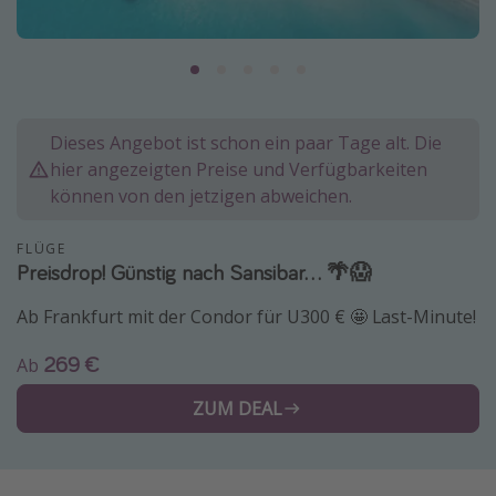
Normandie Urlaub
Goa Urlaub
St. Lucia Urlaub
Kefalonia Urlaub
Dieses Angebot ist schon ein paar Tage alt. Die
hier angezeigten Preise und Verfügbarkeiten
Krabi Urlaub
können von den jetzigen abweichen.
Tulum Urlaub
Sri Lanka Rundreise
FLÜGE
Preisdrop! Günstig nach Sansibar... 🌴😱
Japan Rundreise
Ab Frankfurt mit der Condor für U300 € 🤩 Last-Minute!
Reisethemen
269 €
Ab
Alle Reisethemen
ZUM DEAL
Wellnessurlaub
Disneyland Paris
Roadtrips