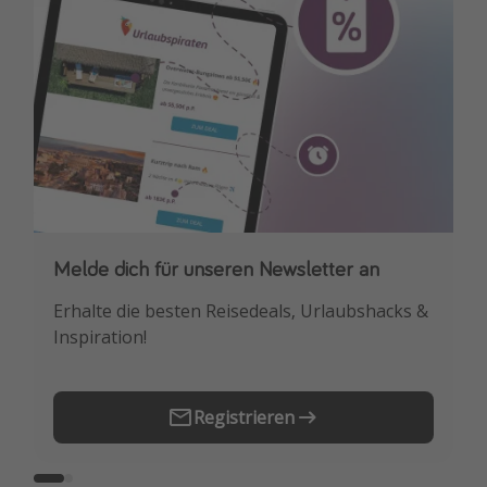
Melde dich für unseren Newsletter an
Downloade unsere App
Erhalte die besten Reisedeals, Urlaubshacks &
Buche die besten Reiseschnäppchen als
Inspiration!
Erstes.
Registrieren