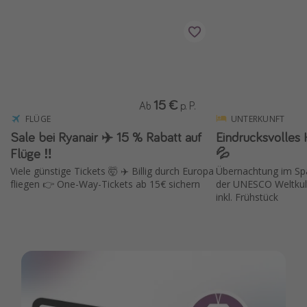
Wochenendtrip
Singlereisen
Strandurlaub
Gruppenreisen
15 €
Hotels in Hamburg
Ab
p. P.
FLÜGE
UNTERKUNFT
Hotels in Amsterdam
Sale bei Ryanair ✈️ 15 % Rabatt auf
Eindrucksvolles 
Hotels am Achensee
Flüge ‼️
💦
Viele günstige Tickets 🤯 ✈️ Billig durch Europa
Übernachtung im Spa
fliegen 👉 One-Way-Tickets ab 15€ sichern
der UNESCO Weltkul
Weitere Themen
inkl. Frühstück
Reise Journal
Familienurlaub in der Türkei
Rundreisen in Thailand
Bahnreisen in der Schweiz
Reisepassfreie Reiseziele