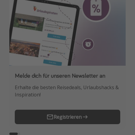
Travel Know How
Silvesterreisen
Last Minute Urlaub Mallorca
Last Minute Urlaub Deutschland
Melde dich für unseren Newsletter an
Downloade unsere App
Erhalte die besten Reisedeals, Urlaubshacks &
Buche die besten Reiseschnäppchen als
Inspiration!
Erstes.
Registrieren