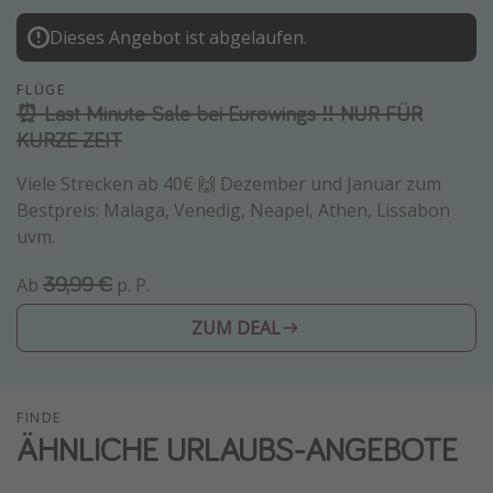
Normandie Urlaub
Dieses Angebot ist abgelaufen.
Goa Urlaub
FLÜGE
St. Lucia Urlaub
⏰ Last Minute Sale bei Eurowings ‼️ NUR FÜR
Kefalonia Urlaub
KURZE ZEIT
Krabi Urlaub
Viele Strecken ab 40€ 🙌 Dezember und Januar zum
Tulum Urlaub
Bestpreis: Malaga, Venedig, Neapel, Athen, Lissabon
uvm.
Sri Lanka Rundreise
Japan Rundreise
39,99 €
Ab
p. P.
ZUM DEAL
Reisethemen
Alle Reisethemen
Wellnessurlaub
FINDE
ÄHNLICHE URLAUBS-ANGEBOTE
Disneyland Paris
Roadtrips