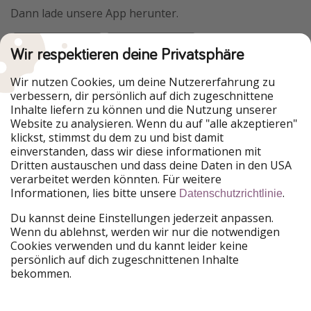
Dann lade unsere App herunter.
Wir respektieren deine Privatsphäre
Urlaubspiraten ist Teil der HolidayPirates Group
Wir nutzen Cookies, um deine Nutzererfahrung zu
verbessern, dir persönlich auf dich zugeschnittene
Unsere Märkte
Inhalte liefern zu können und die Nutzung unserer
Website zu analysieren. Wenn du auf "alle akzeptieren"
PiratinViaggio
HolidayPirates
klickst, stimmst du dem zu und bist damit
VakantiePiraten
WakacyjniPiraci
einverstanden, dass wir diese informationen mit
VoyagesPirates
Ferienpiraten
Dritten austauschen und dass deine Daten in den USA
Urlaubspiraten
ViajerosPiratas
verarbeitet werden könnten. Für weitere
TravelPirates
Informationen, lies bitte unsere
.
Datenschutzrichtlinie
Unsere Gruppe
Du kannst deine Einstellungen jederzeit anpassen.
HolidayPirates Group
Wenn du ablehnst, werden wir nur die notwendigen
Cookies verwenden und du kannt leider keine
Lerne uns kennen
Rechtliches
persönlich auf dich zugeschnittenen Inhalte
bekommen.
Über uns
Datenschutz
Karriere
Impressum