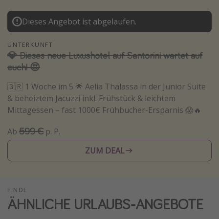
Normandie Urlaub
Dieses Angebot ist abgelaufen.
Goa Urlaub
St. Lucia Urlaub
UNTERKUNFT
💎 Dieses neue Luxushotel auf Santorini wartet auf
Kefalonia Urlaub
euch! 😍
Krabi Urlaub
🇬🇷 1 Woche im 5 🌟 Aelia Thalassa in der Junior Suite
Tulum Urlaub
& beheiztem Jacuzzi inkl. Frühstück & leichtem
Sri Lanka Rundreise
Mittagessen – fast 1000€ Frühbucher-Ersparnis 😱🔥
Japan Rundreise
599 €
Ab
p. P.
Reisethemen
ZUM DEAL
Alle Reisethemen
Wellnessurlaub
FINDE
ÄHNLICHE URLAUBS-ANGEBOTE
Disneyland Paris
Roadtrips