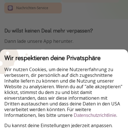
Nachrichten-Service
Du willst keinen Deal mehr verpassen?
Dann lade unsere App herunter.
Wir respektieren deine Privatsphäre
Urlaubspiraten ist Teil der HolidayPirates Group
Wir nutzen Cookies, um deine Nutzererfahrung zu
verbessern, dir persönlich auf dich zugeschnittene
Unsere Märkte
Inhalte liefern zu können und die Nutzung unserer
Website zu analysieren. Wenn du auf "alle akzeptieren"
PiratinViaggio
HolidayPirates
klickst, stimmst du dem zu und bist damit
VakantiePiraten
WakacyjniPiraci
einverstanden, dass wir diese informationen mit
VoyagesPirates
Ferienpiraten
Dritten austauschen und dass deine Daten in den USA
Urlaubspiraten
ViajerosPiratas
verarbeitet werden könnten. Für weitere
TravelPirates
Informationen, lies bitte unsere
.
Datenschutzrichtlinie
Unsere Gruppe
Du kannst deine Einstellungen jederzeit anpassen.