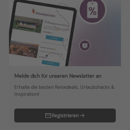
Travel Know How
Silvesterreisen
Last Minute Urlaub Mallorca
Last Minute Urlaub Deutschland
Melde dich für unseren Newsletter an
Downloade unsere App
Erhalte die besten Reisedeals, Urlaubshacks &
Buche die besten Reiseschnäppchen als
Inspiration!
Erstes.
Registrieren