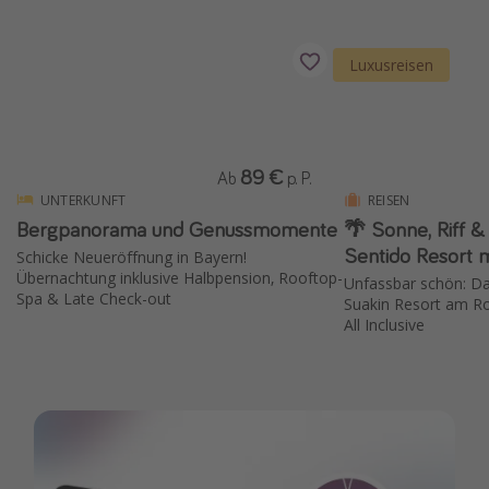
Wochenendtrip
Singlereisen
Luxusreisen
Strandurlaub
Gruppenreisen
Hotels in Hamburg
89 €
Ab
p. P.
UNTERKUNFT
REISEN
Hotels in Amsterdam
Bergpanorama und Genussmomente
🌴 Sonne, Riff &
Hotels am Achensee
Sentido Resort mi
Schicke Neueröffnung in Bayern!
Übernachtung inklusive Halbpension, Rooftop-
Unfassbar schön: Da
Spa & Late Check-out
Weitere Themen
Suakin Resort am Ro
All Inclusive
Reise Journal
Familienurlaub in der Türkei
Rundreisen in Thailand
Bahnreisen in der Schweiz
Reisepassfreie Reiseziele