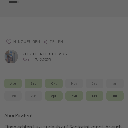
HINZUFÜGEN
TEILEN
VERÖFFENTLICHT VON
Ben
·
17.12.2025
Aug
Sep
Okt
Nov
Dez
Jan
Feb
Mär
Apr
Mai
Jun
Jul
Ahoi Piraten!
Einen echten Luxusurlaub auf Santorini könnt ihr euch