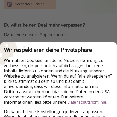
Nachrichten-Service
Du willst keinen Deal mehr verpassen?
Dann lade unsere App herunter.
Wir respektieren deine Privatsphäre
Urlaubspiraten ist Teil der HolidayPirates Group
Wir nutzen Cookies, um deine Nutzererfahrung zu
verbessern, dir persönlich auf dich zugeschnittene
Unsere Märkte
Inhalte liefern zu können und die Nutzung unserer
Website zu analysieren. Wenn du auf "alle akzeptieren"
PiratinViaggio
HolidayPirates
klickst, stimmst du dem zu und bist damit
VakantiePiraten
WakacyjniPiraci
einverstanden, dass wir diese informationen mit
VoyagesPirates
Ferienpiraten
Dritten austauschen und dass deine Daten in den USA
Urlaubspiraten
ViajerosPiratas
verarbeitet werden könnten. Für weitere
TravelPirates
Informationen, lies bitte unsere
.
Datenschutzrichtlinie
Unsere Gruppe
Du kannst deine Einstellungen jederzeit anpassen.
HolidayPirates Group
Wenn du ablehnst, werden wir nur die notwendigen