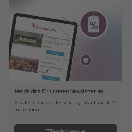
Melde dich für unseren Newsletter an
Downloade unsere App
Erhalte die besten Reisedeals, Urlaubshacks &
Buche die besten Reiseschnäppchen als
Inspiration!
Erstes.
Registrieren