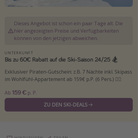
Normandie Urlaub
Goa Urlaub
Dieses Angebot ist schon ein paar Tage alt. Die
St. Lucia Urlaub
hier angezeigten Preise und Verfügbarkeiten
Kefalonia Urlaub
können von den jetzigen abweichen.
Krabi Urlaub
UNTERKUNFT
Tulum Urlaub
Bis zu 60€ Rabatt auf die Ski-Saison 24/25 🏂
Sri Lanka Rundreise
Exklusiver Piraten-Gutschein: z.B. 7 Nächte inkl. Skipass
Japan Rundreise
im Wohlfühl-Appartement ab 159€ p.P. (6 Pers.) 🏴‍☠️
159 €
Ab
p. P.
Reisethemen
ZU DEN SKI-DEALS
Alle Reisethemen
Wellnessurlaub
Disneyland Paris
Roadtrips
HINZUFÜGEN
TEILEN