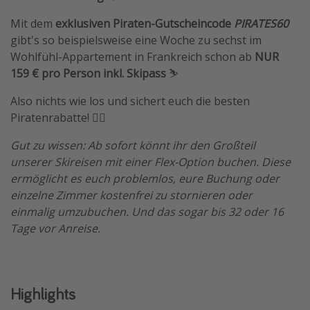
Travel Know How
Mit dem
exklusiven Piraten-Gutscheincode
PIRATES60
gibt's so beispielsweise eine Woche zu sechst im
Silvesterreisen
Wohlfühl-Appartement in Frankreich schon ab
NUR
Last Minute Urlaub Mallorca
159 € pro Person inkl. Skipass
⛷️
Last Minute Urlaub Deutschland
Also nichts wie los und sichert euch die besten
Piratenrabatte! 🏴‍☠️
Gut zu wissen: Ab sofort könnt ihr den Großteil
unserer Skireisen mit einer Flex-Option buchen. Diese
ermöglicht es euch problemlos, eure Buchung oder
einzelne Zimmer kostenfrei zu stornieren oder
einmalig umzubuchen. Und das sogar bis 32 oder 16
Tage vor Anreise.
Highlights