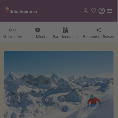
All Inclusive
Last Minute
Familienurlaub
Besondere Reisen
Kategorien
Flüge
Hotel
Pauschalreisen
Kreuzfahrten
Reiseziele
Alle Reiseziele
Bodensee Urlaub
Gozo Urlaub