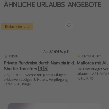
ÄHNLICHE URLAUBS-ANGEBOTE
Exklusiv bei uns
2.199 €
Ab
p. P.
REISEN
UNTERKUNFT
Private Rundreise durch Namibia inkl.
Mallorca mit All 
Shuttle-Transfers 🇳🇦
Die Low Budget Versi
Urlaubs! LAST MINU
7, 9, 11 o. 13 Nächte mit (Direkt)-flügen,
43€ p.P. 😎
exklusiven Lodges & Hotels, Verpflegung,
Safari & Ausflüge