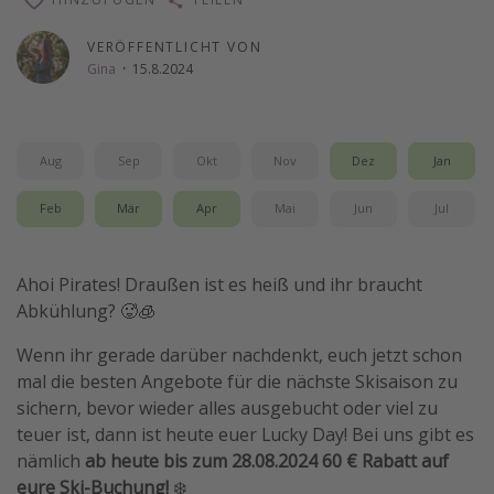
Wochenendtrip
VERÖFFENTLICHT VON
Singlereisen
Gina
·
15.8.2024
Strandurlaub
Gruppenreisen
Aug
Sep
Okt
Nov
Dez
Jan
Hotels in Hamburg
Hotels in Amsterdam
Feb
Mär
Apr
Mai
Jun
Jul
Hotels am Achensee
Ahoi Pirates! Draußen ist es heiß und ihr braucht
Weitere Themen
Abkühlung? 🥵🧊
Reise Journal
Wenn ihr gerade darüber nachdenkt, euch jetzt schon
mal die besten Angebote für die nächste Skisaison zu
Familienurlaub in der Türkei
sichern, bevor wieder alles ausgebucht oder viel zu
Rundreisen in Thailand
teuer ist, dann ist heute euer Lucky Day! Bei uns gibt es
Bahnreisen in der Schweiz
nämlich
ab heute bis zum 28.08.2024 60 € Rabatt auf
eure Ski-Buchung!
❄️
Reisepassfreie Reiseziele