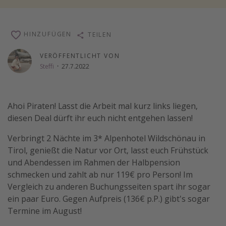
Wochenendtrip
Singlereisen
HINZUFÜGEN
TEILEN
Strandurlaub
VERÖFFENTLICHT VON
Gruppenreisen
Steffi
·
27.7.2022
Hotels in Hamburg
Hotels in Amsterdam
Ahoi Piraten! Lasst die Arbeit mal kurz links liegen,
Hotels am Achensee
diesen Deal dürft ihr euch nicht entgehen lassen!
Verbringt 2 Nächte im 3* Alpenhotel Wildschönau in
Weitere Themen
Tirol, genießt die Natur vor Ort, lasst euch Frühstück
Reise Journal
und Abendessen im Rahmen der Halbpension
schmecken und zahlt ab nur 119€ pro Person! Im
Familienurlaub in der Türkei
Vergleich zu anderen Buchungsseiten spart ihr sogar
Rundreisen in Thailand
ein paar Euro. Gegen Aufpreis (136€ p.P.) gibt's sogar
Bahnreisen in der Schweiz
Termine im August!
Reisepassfreie Reiseziele