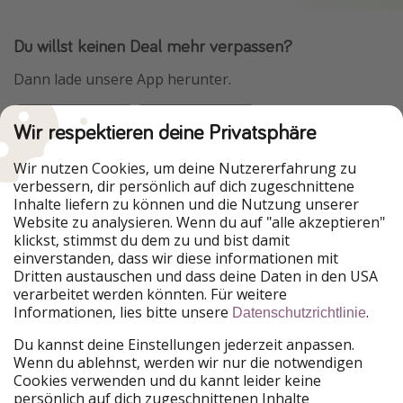
Du willst keinen Deal mehr verpassen?
Dann lade unsere App herunter.
Wir respektieren deine Privatsphäre
Urlaubspiraten ist Teil der HolidayPirates Group
Wir nutzen Cookies, um deine Nutzererfahrung zu
verbessern, dir persönlich auf dich zugeschnittene
Unsere Märkte
Inhalte liefern zu können und die Nutzung unserer
Website zu analysieren. Wenn du auf "alle akzeptieren"
PiratinViaggio
HolidayPirates
klickst, stimmst du dem zu und bist damit
VakantiePiraten
WakacyjniPiraci
einverstanden, dass wir diese informationen mit
VoyagesPirates
Ferienpiraten
Dritten austauschen und dass deine Daten in den USA
Urlaubspiraten
ViajerosPiratas
verarbeitet werden könnten. Für weitere
TravelPirates
Informationen, lies bitte unsere
.
Datenschutzrichtlinie
Unsere Gruppe
Du kannst deine Einstellungen jederzeit anpassen.
HolidayPirates Group
Wenn du ablehnst, werden wir nur die notwendigen
Cookies verwenden und du kannt leider keine
Lerne uns kennen
Rechtliches
persönlich auf dich zugeschnittenen Inhalte