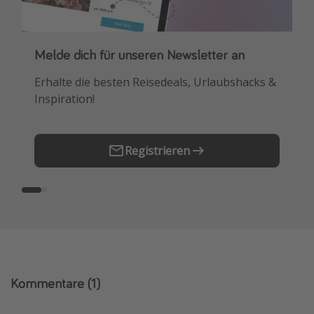
Melde dich für unseren Newsletter an
Downloade unsere App
Erhalte die besten Reisedeals, Urlaubshacks &
Buche die besten Reiseschnäppchen als
Inspiration!
Erstes.
Registrieren
Kommentare
(1)