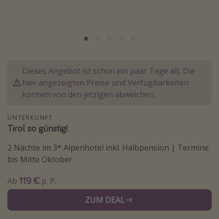
Normandie Urlaub
Goa Urlaub
St. Lucia Urlaub
Kefalonia Urlaub
Dieses Angebot ist schon ein paar Tage alt. Die
Krabi Urlaub
hier angezeigten Preise und Verfügbarkeiten
Tulum Urlaub
können von den jetzigen abweichen.
Sri Lanka Rundreise
UNTERKUNFT
Japan Rundreise
Tirol so günstig!
2 Nächte im 3* Alpenhotel inkl. Halbpension | Termine
Reisethemen
bis Mitte Oktober
Alle Reisethemen
119 €
Ab
p. P.
Wellnessurlaub
ZUM DEAL
Disneyland Paris
Roadtrips