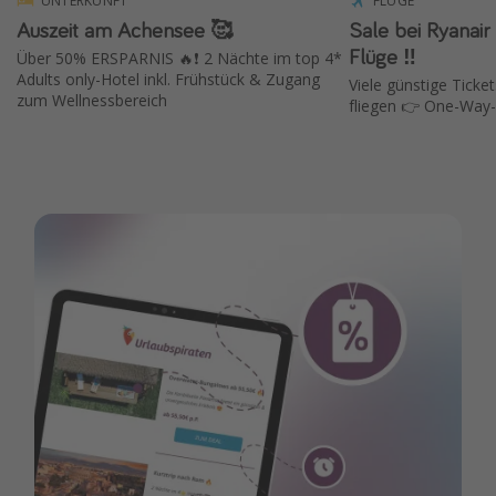
UNTERKUNFT
FLÜGE
Auszeit am Achensee 🥰
Sale bei Ryanair ✈️ 15 % Rabat
Flüge ‼️
Über 50% ERSPARNIS 🔥❗️ 2 Nächte im top 4*
Adults only-Hotel inkl. Frühstück & Zugang
Viele günstige Ticket
zum Wellnessbereich
fliegen 👉 One-Way-