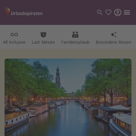
All Inclusive
Last Minute
Familienurlaub
Besondere Reisen
Kategorien
Flüge
Hotel
Pauschalreisen
Kreuzfahrten
Reiseziele
Alle Reiseziele
Bodensee Urlaub
Gozo Urlaub