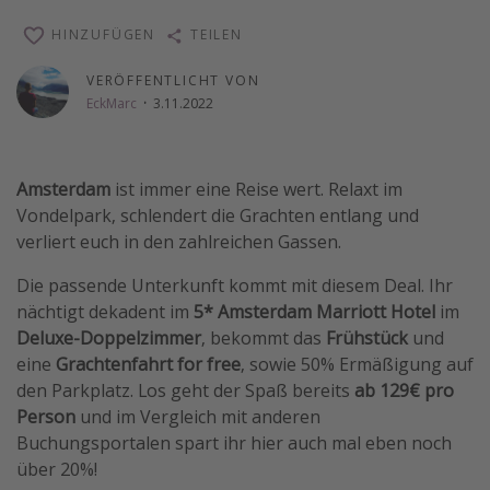
Wochenendtrip
HINZUFÜGEN
TEILEN
Singlereisen
VERÖFFENTLICHT VON
Strandurlaub
EckMarc
·
3.11.2022
Gruppenreisen
Hotels in Hamburg
Amsterdam
ist immer eine Reise wert. Relaxt im
Hotels in Amsterdam
Vondelpark, schlendert die Grachten entlang und
Hotels am Achensee
verliert euch in den zahlreichen Gassen.
Die passende Unterkunft kommt mit diesem Deal. Ihr
Weitere Themen
nächtigt dekadent im
5* Amsterdam Marriott Hotel
im
Deluxe-Doppelzimmer
, bekommt das
Frühstück
und
Reise Journal
eine
Grachtenfahrt for free
, sowie 50% Ermäßigung auf
Familienurlaub in der Türkei
den Parkplatz. Los geht der Spaß bereits
ab 129€ pro
Rundreisen in Thailand
Person
und im Vergleich mit anderen
Buchungsportalen spart ihr hier auch mal eben noch
Bahnreisen in der Schweiz
über 20%!
Reisepassfreie Reiseziele