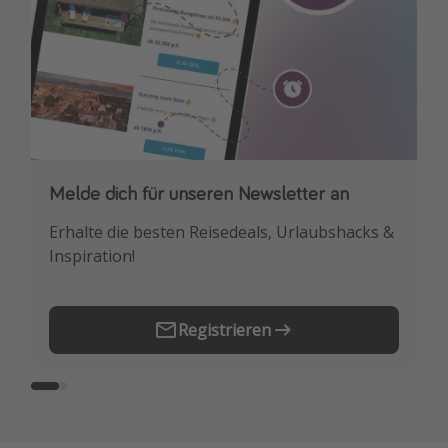
Melde dich für unseren Newsletter an
Downloade unsere App
Erhalte die besten Reisedeals, Urlaubshacks &
Buche die besten Reiseschnäppchen als
Inspiration!
Erstes.
Registrieren