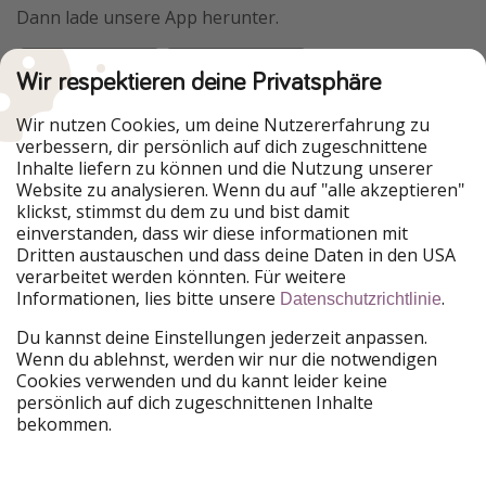
Dann lade unsere App herunter.
Wir respektieren deine Privatsphäre
Urlaubspiraten ist Teil der HolidayPirates Group
Wir nutzen Cookies, um deine Nutzererfahrung zu
verbessern, dir persönlich auf dich zugeschnittene
Unsere Märkte
Inhalte liefern zu können und die Nutzung unserer
Website zu analysieren. Wenn du auf "alle akzeptieren"
PiratinViaggio
HolidayPirates
klickst, stimmst du dem zu und bist damit
VakantiePiraten
WakacyjniPiraci
einverstanden, dass wir diese informationen mit
VoyagesPirates
Ferienpiraten
Dritten austauschen und dass deine Daten in den USA
Urlaubspiraten
ViajerosPiratas
verarbeitet werden könnten. Für weitere
TravelPirates
Informationen, lies bitte unsere
.
Datenschutzrichtlinie
Unsere Gruppe
Du kannst deine Einstellungen jederzeit anpassen.
HolidayPirates Group
Wenn du ablehnst, werden wir nur die notwendigen
Cookies verwenden und du kannt leider keine
Lerne uns kennen
Rechtliches
persönlich auf dich zugeschnittenen Inhalte
bekommen.
Über uns
Datenschutz
Karriere
Impressum