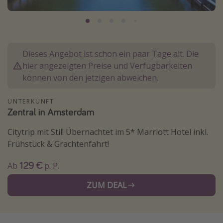
Normandie Urlaub
Goa Urlaub
St. Lucia Urlaub
Dieses Angebot ist schon ein paar Tage alt. Die
Kefalonia Urlaub
hier angezeigten Preise und Verfügbarkeiten
Krabi Urlaub
können von den jetzigen abweichen.
Tulum Urlaub
UNTERKUNFT
Sri Lanka Rundreise
Zentral in Amsterdam
Japan Rundreise
Citytrip mit Stil! Übernachtet im 5* Marriott Hotel inkl.
Frühstück & Grachtenfahrt!
Reisethemen
129 €
Ab
p. P.
Alle Reisethemen
ZUM DEAL
Wellnessurlaub
Disneyland Paris
Roadtrips