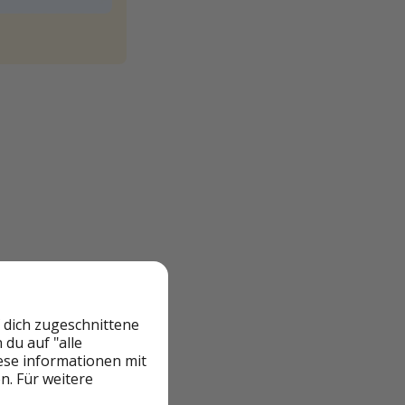
er auf den Seiten
 dich zugeschnittene
du auf "alle
iese informationen mit
n. Für weitere
ndestens Ende
hland notwendig.