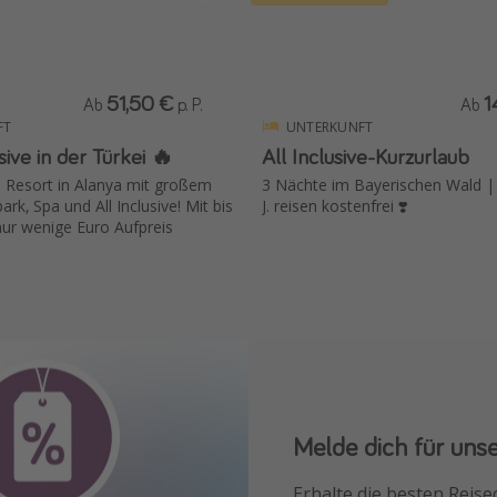
51,50 €
1
Ab
p. P.
Ab
FT
UNTERKUNFT
sive in der Türkei 🔥
All Inclusive-Kurzurlaub
 Resort in Alanya mit großem
3 Nächte im Bayerischen Wald | 
rk, Spa und All Inclusive! Mit bis
J. reisen kostenfrei ❣️
nur wenige Euro Aufpreis
Melde dich für uns
Downloade unsere
Erhalte die besten Reise
Buche die besten Reises