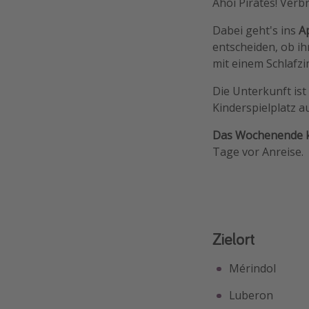
Ahoi Pirates! Verb
Dabei geht's ins
A
entscheiden, ob i
mit einem Schlafz
Die Unterkunft is
Kinderspielplatz 
Das Wochenende ko
Tage vor Anreise.
Zielort
Mérindol
Luberon