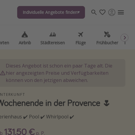
Individuelle Angebote finden
Individuelle Angebote finden
hrten
hrten
Airbnb
Airbnb
Städtereisen
Städtereisen
Flüge
Flüge
Frühbucher
Frühbucher
Kurzu
Kurzu
Dieses Angebot ist schon ein paar Tage alt. Die
hier angezeigten Preise und Verfügbarkeiten
können von den jetzigen abweichen.
NTERKUNFT
Wochenende in der Provence 🌷
erienhaus ✔️ Pool ✔️ Whirlpool ✔️
131,50 €
Ab
p. P.