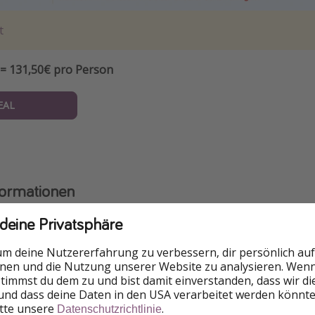
t
= 131,50€ pro Person
EAL
formationen
 deine Privatsphäre
rzeit gültigen Bestimmungen für die Einreise findet ihr imm
um deine Nutzererfahrung zu verbessern, dir persönlich auf
nnen und die Nutzung unserer Website zu analysieren. Wenn 
n Amts
.
 stimmst du dem zu und bist damit einverstanden, dass wir d
und dass deine Daten in den USA verarbeitet werden könnte
Anfang des Jahres gibt es keine Risikogebiete mehr. Bis mi
itte unsere
.
Datenschutzrichtlinie
auch kein 3G-Nachweis mehr bei der Rückreise nach Deutsc