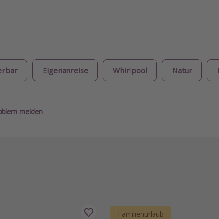
erbar
Eigenanreise
Whirlpool
Natur
roblem melden
Familienurlaub