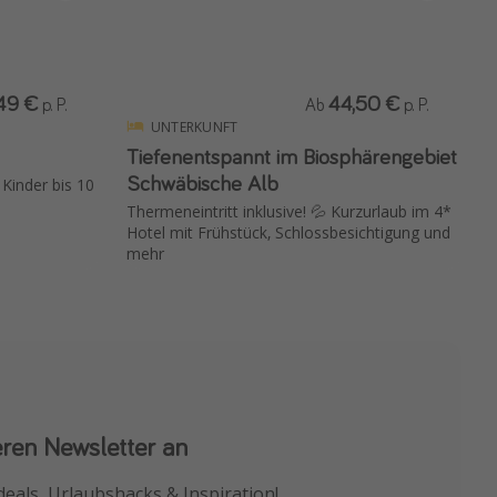
49 €
44,50 €
p. P.
Ab
p. P.
UNTERKUNFT
Tiefenentspannt im Biosphärengebiet
Schwäbische Alb
Kinder bis 10
Thermeneintritt inklusive! 💦 Kurzurlaub im 4*
Hotel mit Frühstück, Schlossbesichtigung und
mehr
eren Newsletter an
 App
deals, Urlaubshacks & Inspiration!
chnäppchen als Erstes.