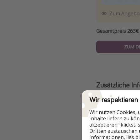
Zum Angebo
Gesamtpreis 263€ 
ZUM D
Zusätzliche In
Reiseregeln
Wir respektieren
Einreise:
Die de
Wir nutzen Cookies, 
Inhalte liefern zu kö
des
Auswärtige
akzeptieren" klickst,
Dritten austauschen 
Rückreise:
Seit 
Informationen, lies b
September ist 