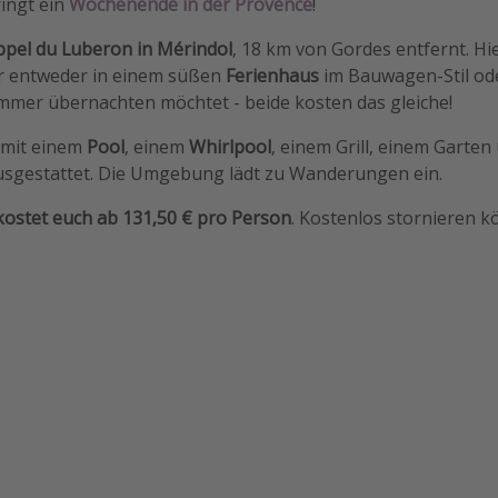
ringt ein
Wochenende in der Provence
!
ppel du Luberon in Mérindol
, 18 km von Gordes entfernt. Hi
hr entweder in einem süßen
Ferienhaus
im Bauwagen-Stil od
immer übernachten möchtet - beide kosten das gleiche!
t mit einem
Pool
, einem
Whirlpool
, einem Grill, einem Garte
ausgestattet. Die Umgebung lädt zu Wanderungen ein.
stet euch ab 131,50 € pro Person
. Kostenlos stornieren kö