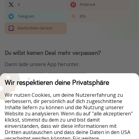
X
Pinterest
Telegram
RSS
Nachrichten-Service
Du willst keinen Deal mehr verpassen?
Dann lade unsere App herunter.
Wir respektieren deine Privatsphäre
Urlaubspiraten ist Teil der HolidayPirates Group
Wir nutzen Cookies, um deine Nutzererfahrung zu
verbessern, dir persönlich auf dich zugeschnittene
Unsere Märkte
Inhalte liefern zu können und die Nutzung unserer
Website zu analysieren. Wenn du auf "alle akzeptieren"
PiratinViaggio
HolidayPirates
klickst, stimmst du dem zu und bist damit
VakantiePiraten
WakacyjniPiraci
einverstanden, dass wir diese informationen mit
VoyagesPirates
Ferienpiraten
Dritten austauschen und dass deine Daten in den USA
Urlaubspiraten
ViajerosPiratas
verarbeitet werden könnten. Für weitere
TravelPirates