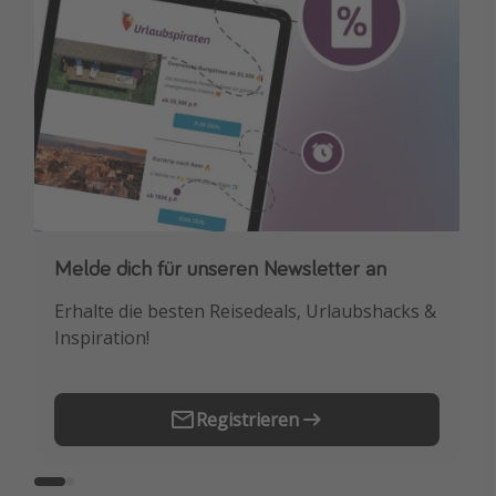
Melde dich für unseren Newsletter an
Downloade unsere App
Erhalte die besten Reisedeals, Urlaubshacks &
Buche die besten Reiseschnäppchen als
Inspiration!
Erstes.
Registrieren