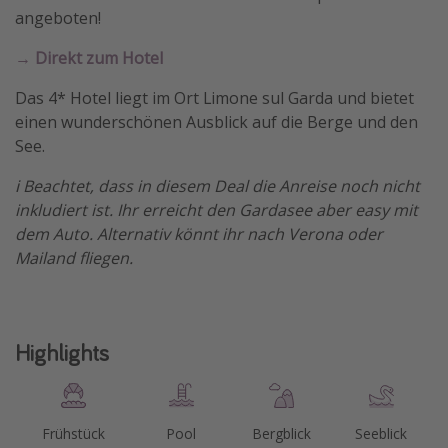
angeboten!
Travel Know How
→ Direkt zum Hotel
Silvesterreisen
Last Minute Urlaub Mallorca
Das 4* Hotel liegt im Ort Limone sul Garda und bietet
einen wunderschönen Ausblick auf die Berge und den
Last Minute Urlaub Deutschland
See.
ℹ️ Beachtet, dass in diesem Deal die Anreise noch nicht
inkludiert ist. Ihr erreicht den Gardasee aber easy mit
dem Auto. Alternativ könnt ihr nach Verona oder
Mailand fliegen.
Highlights
Frühstück
Pool
Bergblick
Seeblick