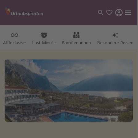
All Inclusive
Last Minute
Familienurlaub
Besondere Reisen
Kategorien
Flüge
Hotel
Pauschalreisen
Kreuzfahrten
Reiseziele
Alle Reiseziele
Bodensee Urlaub
Gozo Urlaub