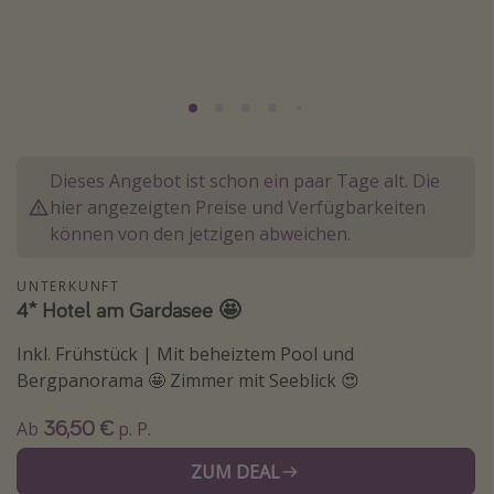
Normandie Urlaub
Goa Urlaub
St. Lucia Urlaub
Kefalonia Urlaub
Krabi Urlaub
Dieses Angebot ist schon ein paar Tage alt. Die
Tulum Urlaub
hier angezeigten Preise und Verfügbarkeiten
können von den jetzigen abweichen.
Sri Lanka Rundreise
Japan Rundreise
UNTERKUNFT
4* Hotel am Gardasee 🤩
Reisethemen
Inkl. Frühstück | Mit beheiztem Pool und
Bergpanorama 🤩 Zimmer mit Seeblick 😍
Alle Reisethemen
Wellnessurlaub
36,50 €
Ab
p. P.
Disneyland Paris
ZUM DEAL
Roadtrips