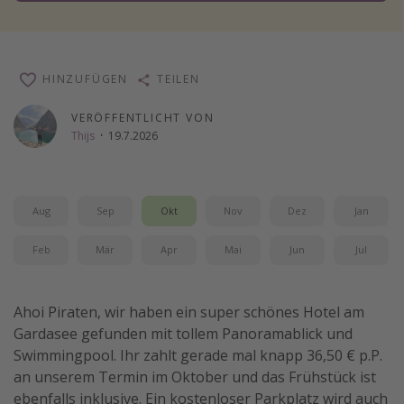
Wochenendtrip
Singlereisen
HINZUFÜGEN
Strandurlaub
TEILEN
Gruppenreisen
VERÖFFENTLICHT VON
Thijs
·
19.7.2026
Hotels in Hamburg
Hotels in Amsterdam
Hotels am Achensee
Aug
Sep
Okt
Nov
Dez
Jan
Weitere Themen
Feb
Mär
Apr
Mai
Jun
Jul
Reise Journal
Ahoi Piraten, wir haben ein super schönes Hotel am
Familienurlaub in der Türkei
Gardasee gefunden mit tollem Panoramablick und
Rundreisen in Thailand
Swimmingpool. Ihr zahlt gerade mal knapp 36,50 € p.P.
Bahnreisen in der Schweiz
an unserem Termin im Oktober und das Frühstück ist
ebenfalls inklusive. Ein kostenloser Parkplatz wird auch
Reisepassfreie Reiseziele