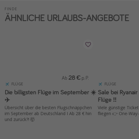
FINDE
ÄHNLICHE URLAUBS-ANGEBOTE
28 €
Ab
p. P.
FLÜGE
FLÜGE
Die billigsten Flüge im September ☀️
Sale bei Ryanair ✈️ 15 % Rabat
✈️
Flüge ‼️
Übersicht über die besten Flugschnäppchen
Viele günstige Ticket
im September ab Deutschland I Ab 28 € hin
fliegen 👉 One-Way-
und zurück?! 🤯