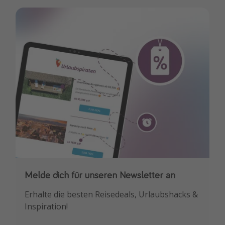
Melde dich für unseren Newsletter an
Downloade unsere App
Erhalte die besten Reisedeals, Urlaubshacks &
Buche die besten Reiseschnäppchen als
Inspiration!
Erstes.