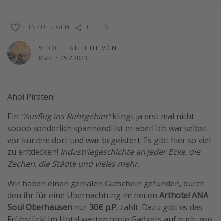
Wochenendtrip
HINZUFÜGEN
TEILEN
Singlereisen
Strandurlaub
VERÖFFENTLICHT VON
Marc
·
25.2.2023
Gruppenreisen
Hotels in Hamburg
Hotels in Amsterdam
Ahoi Piraten!
Hotels am Achensee
Ein
"Ausflug ins Ruhrgebiet"
klingt ja erst mal nicht
soooo sonderlich spannend! Ist er aber! Ich war selbst
Weitere Themen
vor kurzem dort und war begeistert. Es gibt hier so viel
zu entdecken!
Industriegeschichte an jeder Ecke, die
Reise Journal
Zechen, die Städte und vieles mehr.
Familienurlaub in der Türkei
Wir haben einen genialen Gutschein gefunden, durch
Rundreisen in Thailand
den ihr für eine Übernachtung im neuen
Arthotel ANA
Bahnreisen in der Schweiz
Soul Oberhausen
nur
30€ p.P.
zahlt. Dazu gibt es das
Reisepassfreie Reiseziele
Frühstück! Im Hotel warten coole Gadgets auf euch, wie