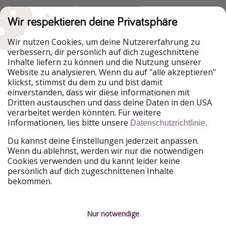
Wir respektieren deine Privatsphäre
Urlaubspiraten ist Teil der HolidayPirates Group
Wir nutzen Cookies, um deine Nutzererfahrung zu
verbessern, dir persönlich auf dich zugeschnittene
Unsere Märkte
Inhalte liefern zu können und die Nutzung unserer
Website zu analysieren. Wenn du auf "alle akzeptieren"
PiratinViaggio
HolidayPirates
klickst, stimmst du dem zu und bist damit
VakantiePiraten
WakacyjniPiraci
einverstanden, dass wir diese informationen mit
VoyagesPirates
Ferienpiraten
Dritten austauschen und dass deine Daten in den USA
Urlaubspiraten
ViajerosPiratas
verarbeitet werden könnten. Für weitere
TravelPirates
Informationen, lies bitte unsere
.
Datenschutzrichtlinie
Unsere Gruppe
Du kannst deine Einstellungen jederzeit anpassen.
HolidayPirates Group
Wenn du ablehnst, werden wir nur die notwendigen
Cookies verwenden und du kannt leider keine
Lerne uns kennen
Rechtliches
persönlich auf dich zugeschnittenen Inhalte
bekommen.
Über uns
Datenschutz
Karriere
Impressum
Nur notwendige