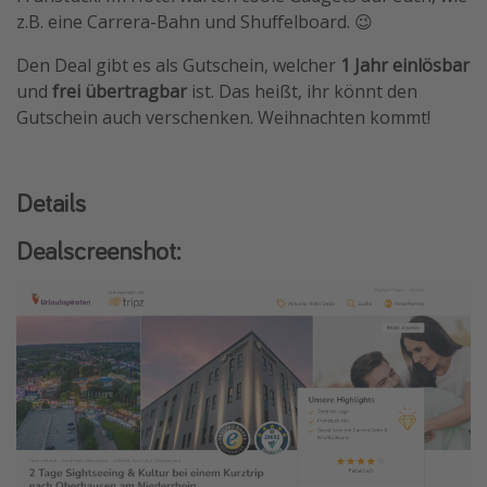
z.B. eine Carrera-Bahn und Shuffelboard. 😉
Travel Know How
Silvesterreisen
Den Deal gibt es als Gutschein, welcher
1 Jahr einlösbar
und
frei übertragbar
ist. Das heißt, ihr könnt den
Last Minute Urlaub Mallorca
Gutschein auch verschenken. Weihnachten kommt!
Last Minute Urlaub Deutschland
Details
Dealscreenshot: