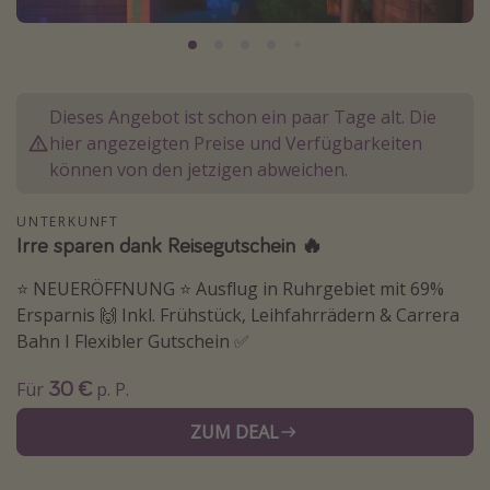
Normandie Urlaub
Goa Urlaub
St. Lucia Urlaub
Dieses Angebot ist schon ein paar Tage alt. Die
Kefalonia Urlaub
hier angezeigten Preise und Verfügbarkeiten
Krabi Urlaub
können von den jetzigen abweichen.
Tulum Urlaub
UNTERKUNFT
Sri Lanka Rundreise
Irre sparen dank Reisegutschein 🔥
Japan Rundreise
⭐️ NEUERÖFFNUNG ⭐️ Ausflug in Ruhrgebiet mit 69%
Ersparnis 🙌 Inkl. Frühstück, Leihfahrrädern & Carrera
Reisethemen
Bahn I Flexibler Gutschein ✅
Alle Reisethemen
30 €
Für
p. P.
Wellnessurlaub
ZUM DEAL
Disneyland Paris
Roadtrips