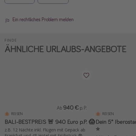
Ein rechtliches Problem melden
FINDE
ÄHNLICHE URLAUBS-ANGEBOTE
940 €
Ab
p. P.
REISEN
REISEN
BALI-BESTPREIS 🚨 940 Euro p.P. 😱
Dein 5* Iberostar
⭐️
z.B. 12 Nächte inkl. Flügen mit Gepäck ab
Frankfurt und 4* Hotel mit Frühstück 😎