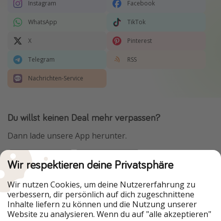
Instagram
Facebook
WhatsApp
TikTok
X
Pinterest
Telegram
RSS
Nachrichten-Service
Du willst keinen Deal mehr verpassen?
Dann lade unsere App herunter.
Wir respektieren deine Privatsphäre
Urlaubspiraten ist Teil der HolidayPirates Group
Wir nutzen Cookies, um deine Nutzererfahrung zu
verbessern, dir persönlich auf dich zugeschnittene
Unsere Märkte
Inhalte liefern zu können und die Nutzung unserer
Website zu analysieren. Wenn du auf "alle akzeptieren"
PiratinViaggio
HolidayPirates