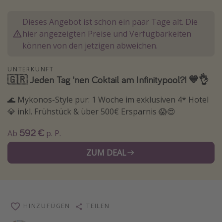
Normandie Urlaub
Dieses Angebot ist schon ein paar Tage alt. Die
Goa Urlaub
hier angezeigten Preise und Verfügbarkeiten
St. Lucia Urlaub
können von den jetzigen abweichen.
Kefalonia Urlaub
UNTERKUNFT
Krabi Urlaub
🇬🇷 Jeden Tag 'nen Coktail am Infinitypool?! 💙👌
Tulum Urlaub
🌊 Mykonos-Style pur: 1 Woche im exklusiven 4* Hotel
Sri Lanka Rundreise
💎 inkl. Frühstück & über 500€ Ersparnis 😱😍
Japan Rundreise
592 €
Ab
p. P.
Reisethemen
ZUM DEAL
Alle Reisethemen
Wellnessurlaub
Disneyland Paris
HINZUFÜGEN
TEILEN
Roadtrips