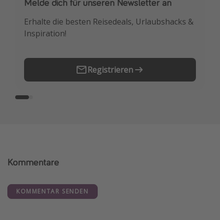
Melde dich für unseren Newsletter an
Downloade unsere App
Erhalte die besten Reisedeals, Urlaubshacks &
Buche die besten Reiseschnäppchen als
Inspiration!
Erstes.
Registrieren
Kommentare
KOMMENTAR SENDEN