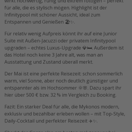
wirkt hochwertig, ruhig und extrem fotogen – perfekt
für alle, die es stylisch mögen. Highlight ist der
Travel Know How
Infinitypool mit schöner Aussicht, ideal zum
Silvesterreisen
Entspannen und Genießen 🏖️✨.
Last Minute Urlaub Mallorca
Für relativ wenig Aufpreis könnt ihr auf eine Junior
Last Minute Urlaub Deutschland
Suite mit Außen-Jacuzzi oder privatem Infinitypool
upgraden – echtes Luxus-Upgrade 💎🛏️. Außerdem ist
das Hotel noch keine 3 Jahre alt, was man an
Ausstattung und Zustand überall merkt.
Der Mai ist eine perfekte Reisezeit: schon sommerlich
warm, viel Sonne, aber noch deutlich günstiger und
entspannter als im Hochsommer 🌞🌸. Dazu spart ihr
hier über 500 € bzw. 32 % im Vergleich zu Booking.
Fazit: Ein starker Deal für alle, die Mykonos modern,
exklusiv und bezahlbar erleben wollen – mit Top-Style,
Daily-Cocktail und perfekter Reisezeit ✈️✨.