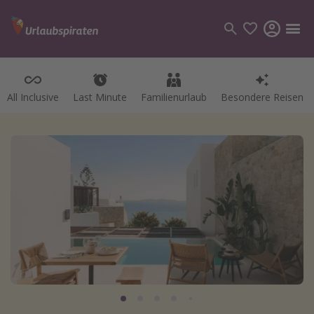
All Inclusive
Last Minute
Familienurlaub
Besondere Reisen
Kategorien
Flüge
Hotel
Pauschalreisen
Kreuzfahrten
Reiseziele
Alle Reiseziele
Bodensee Urlaub
Gozo Urlaub