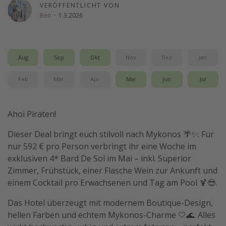
VERÖFFENTLICHT VON
Wochenendtrip
Ben
·
1.3.2026
Singlereisen
Strandurlaub
Aug
Sep
Okt
Nov
Dez
Jan
Gruppenreisen
Hotels in Hamburg
Feb
Mär
Apr
Mai
Jun
Jul
Hotels in Amsterdam
Hotels am Achensee
Ahoi Piraten!
Dieser Deal bringt euch stilvoll nach Mykonos 🌴✨: Für
Weitere Themen
nur 592 € pro Person verbringt ihr eine Woche im
exklusiven 4* Bard De Sol im Mai – inkl. Superior
Reise Journal
Zimmer, Frühstück, einer Flasche Wein zur Ankunft und
Familienurlaub in der Türkei
einem Cocktail pro Erwachsenen und Tag am Pool 🍹😎.
Rundreisen in Thailand
Das Hotel überzeugt mit modernem Boutique-Design,
Bahnreisen in der Schweiz
hellen Farben und echtem Mykonos-Charme 🤍🌊. Alles
Reisepassfreie Reiseziele