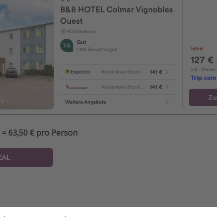
 = 63,50 € pro Person
EAL