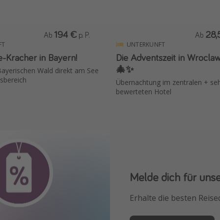
194 €
28,
Ab
p. P.
Ab
FT
UNTERKUNFT
ve-Kracher in Bayern!
Die Adventszeit in Wrocla
🎄✨
Bayerischen Wald direkt am See
sbereich
Übernachtung im zentralen + seh
bewerteten Hotel
Melde dich für uns
Downloade unsere
Erhalte die besten Reise
Buche die besten Reises