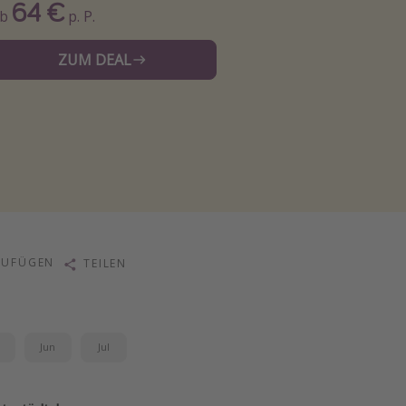
64 €
Ab
p. P.
ZUM DEAL
ZUFÜGEN
TEILEN
i
Jun
Jul