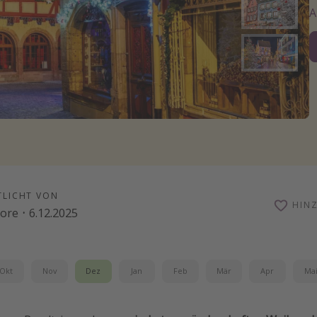
TLICHT VON
HIN
oore
·
6.12.2025
Okt
Nov
Dez
Jan
Feb
Mär
Apr
Ma