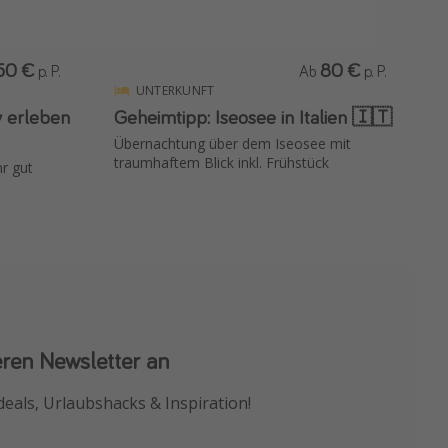
50 €
80 €
p. P.
Ab
p. P.
UNTERKUNFT
w erleben
Geheimtipp: Iseosee in Italien 🇮🇹
Übernachtung über dem Iseosee mit
traumhaftem Blick inkl. Frühstück
r gut
eren Newsletter an
 App
deals, Urlaubshacks & Inspiration!
chnäppchen als Erstes.