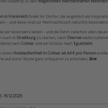
 einen Roadtrip zu den
magischsten märchenhaften Weihnach
n in Frankreich
findet ihr Dörfer, die angeblich als Inspirat
ten - und diese sind zur Weihnachtszeit natürlich besonders
die wir besonders lieben - und die Fahrt zwischen allen daue
n euch in
Straßburg
zu starten, nach
Obernai
weiterzufahre
ießend nach
Colmar
und am Schluss nach
Eguisheim
.
h einen
Hotelaufenthalt in Colmar ab 64 € pro Person
entdec
rte auf eurer Route ganz entspannt zu erkunden. 🏨❤️
2.-16.12.2025