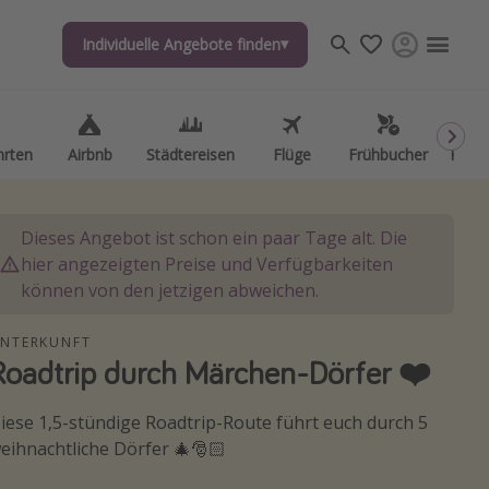
Individuelle Angebote finden
Individuelle Angebote finden
hrten
hrten
Airbnb
Airbnb
Städtereisen
Städtereisen
Flüge
Flüge
Frühbucher
Frühbucher
Kurzu
Kurzu
Dieses Angebot ist schon ein paar Tage alt. Die
hier angezeigten Preise und Verfügbarkeiten
können von den jetzigen abweichen.
NTERKUNFT
Roadtrip durch Märchen-Dörfer ❤️
iese 1,5-stündige Roadtrip-Route führt euch durch 5
eihnachtliche Dörfer 🎄🎅🏻