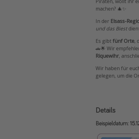
Piraten, wollt ihr
machen? 🎄✨
In der
Elsass-Regio
und das Biest
dien
Es gibt
fünf Orte
, 
🚗🌟 Wir empfehle
Riquewihr
, anschl
Wir haben für euc
gelegen, um die O
Details
Beispieldatum: 15.1