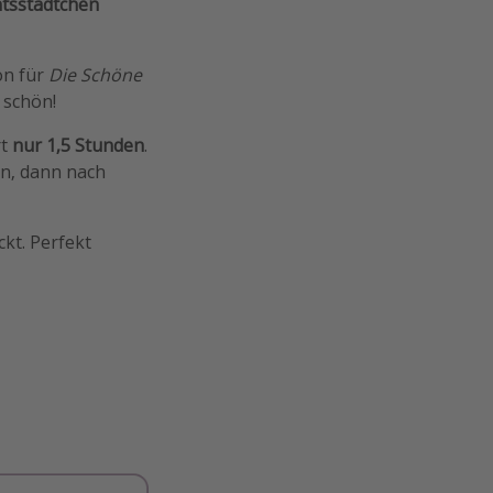
tsstädtchen
ion für
Die Schöne
 schön!
rt
nur 1,5 Stunden
.
n, dann nach
kt. Perfekt