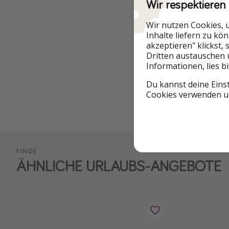
Wir respektieren
Wir nutzen Cookies, 
Städtereisen
Inhalte liefern zu kö
akzeptieren" klickst,
Dritten austauschen 
Romantikurlaub
Informationen, lies b
Du kannst deine Eins
Cookies verwenden un
Ein rechtliches P
FINDE
ÄHNLICHE URLAUBS-ANGEBOTE