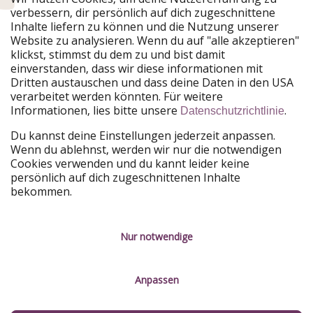
verbessern, dir persönlich auf dich zugeschnittene
Unsere Märkte
Inhalte liefern zu können und die Nutzung unserer
Website zu analysieren. Wenn du auf "alle akzeptieren"
PiratinViaggio
HolidayPirates
klickst, stimmst du dem zu und bist damit
VakantiePiraten
WakacyjniPiraci
einverstanden, dass wir diese informationen mit
VoyagesPirates
Ferienpiraten
Dritten austauschen und dass deine Daten in den USA
Urlaubspiraten
ViajerosPiratas
verarbeitet werden könnten. Für weitere
TravelPirates
Informationen, lies bitte unsere
.
Datenschutzrichtlinie
Unsere Gruppe
Du kannst deine Einstellungen jederzeit anpassen.
HolidayPirates Group
Wenn du ablehnst, werden wir nur die notwendigen
Cookies verwenden und du kannt leider keine
Lerne uns kennen
Rechtliches
persönlich auf dich zugeschnittenen Inhalte
bekommen.
Über uns
Datenschutz
Karriere
Impressum
Nur notwendige
Presse
Unsere Regeln
Anpassen
Partner
Kontakt
Nachhaltigkeit
Service-Kontrolle