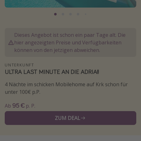
Normandie Urlaub
Goa Urlaub
St. Lucia Urlaub
Dieses Angebot ist schon ein paar Tage alt. Die
Kefalonia Urlaub
hier angezeigten Preise und Verfügbarkeiten
Krabi Urlaub
können von den jetzigen abweichen.
Tulum Urlaub
UNTERKUNFT
Sri Lanka Rundreise
ULTRA LAST MINUTE AN DIE ADRIA!!
Japan Rundreise
4 Nächte im schicken Mobilehome auf Krk schon für
unter 100€ p.P.
Reisethemen
95 €
Ab
p. P.
Alle Reisethemen
ZUM DEAL
Wellnessurlaub
Disneyland Paris
Roadtrips