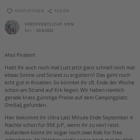
Wochenendtrip
HINZUFÜGEN
TEILEN
Singlereisen
VERÖFFENTLICHT VON
Strandurlaub
Ben
·
20.9.2022
Gruppenreisen
Hotels in Hamburg
Ahoi Piraten!
Hotels in Amsterdam
Habt ihr auch noch mal Lust jetzt ganz schnell noch mal
Hotels am Achensee
etwas Sonne und Strand zu ergattern? Das geht noch
echt gut in Kroatien. So könntet ihr zB. Ende der Woche
Weitere Themen
schon am Strand auf Krk liegen. Wir haben nämlich
gerade krass günstige Preise auf dem Campingplatz
Reise Journal
Omišalj gefunden.
Familienurlaub in der Türkei
Hier bekommt ihr Ultra Last Minute Ende September 4
Rundreisen in Thailand
Nächte schon für 95€ p.P., wenn ihr zu viert reist.
Bahnreisen in der Schweiz
Außerdem könnt ihr sogar noch zwei Kids for free
Reisepassfreie Reiseziele