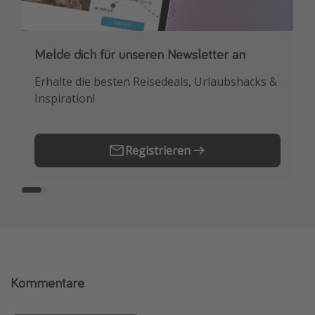
Melde dich für unseren Newsletter an
Downloade unsere App
Erhalte die besten Reisedeals, Urlaubshacks &
Buche die besten Reiseschnäppchen als
Inspiration!
Erstes.
Registrieren
Kommentare