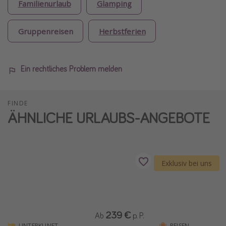
Familienurlaub
Glamping
Gruppenreisen
Herbstferien
Ein rechtliches Problem melden
FINDE
ÄHNLICHE URLAUBS-ANGEBOTE
Exklusiv bei uns
239 €
Ab
p. P.
UNTERKUNFT
REISEN