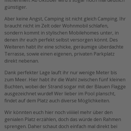
mitnehmen. Ab Oktober wird's sogar noch mal deutlich
günstiger.
Travel Know How
Silvesterreisen
Aber keine Angst, Camping ist nicht gleich Camping. Ihr
braucht nicht im Zelt oder Wohnmobil schlafen,
Last Minute Urlaub Mallorca
sondern kommt in stylischen Mobilehomes unter, in
Last Minute Urlaub Deutschland
denen ihr euch perfekt selbst versorgen könnt. Des
Weiteren habt ihr eine schicke, geräumige überdachte
Terrasse, sowie einen eigenen, privaten Parkplatz
direkt nebenan.
Dank perfekter Lage lauft ihr nur wenige Meter bis
zum Meer. Hier habt ihr die Wahl zwischen fünf kleinen
Buchten, wobei der Strand sogar mit der Blauen Flagge
ausgezeichnet wurde!! Wer lieber im Pool planscht,
findet auf dem Platz auch diverse Möglichkeiten.
Wir könnten euch hier noch viiiiiel mehr über den
genialen Platz erzählen, doch das würde den Rahmen
sprengen. Daher schaut doch einfach mal direkt bei