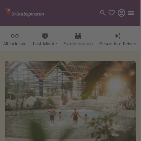
All Inclusive
Last Minute
Familienurlaub
Besondere Reisen
Kategorien
Flüge
Hotel
Pauschalreisen
Kreuzfahrten
Reiseziele
Alle Reiseziele
Bodensee Urlaub
Gozo Urlaub