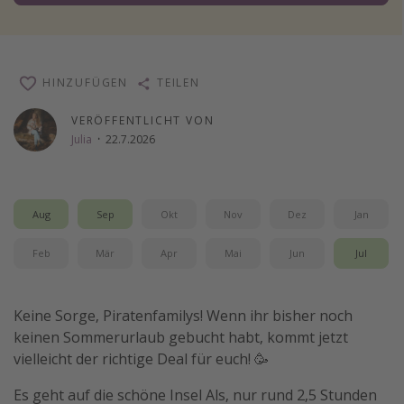
Wochenendtrip
Singlereisen
Strandurlaub
HINZUFÜGEN
TEILEN
Gruppenreisen
VERÖFFENTLICHT VON
Hotels in Hamburg
Julia
·
22.7.2026
Hotels in Amsterdam
Hotels am Achensee
Aug
Sep
Okt
Nov
Dez
Jan
Weitere Themen
Feb
Mär
Apr
Mai
Jun
Jul
Reise Journal
Familienurlaub in der Türkei
Keine Sorge, Piratenfamilys! Wenn ihr bisher noch
keinen Sommerurlaub gebucht habt, kommt jetzt
Rundreisen in Thailand
vielleicht der richtige Deal für euch! 🥳
Bahnreisen in der Schweiz
Es geht auf die schöne Insel Als, nur rund 2,5 Stunden
Reisepassfreie Reiseziele