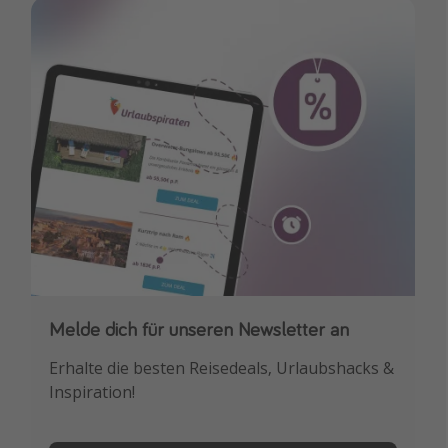
Melde dich für unseren Newsletter an
Downloade unsere App
Erhalte die besten Reisedeals, Urlaubshacks &
Buche die besten Reiseschnäppchen als
Inspiration!
Erstes.