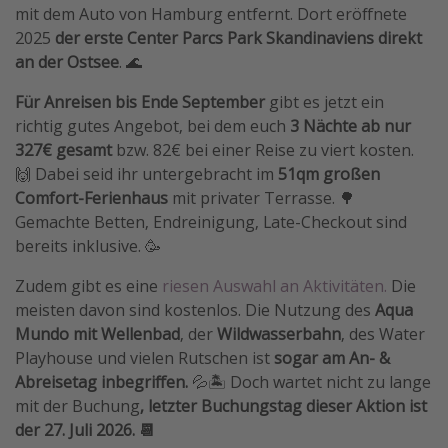
mit dem Auto von Hamburg entfernt. Dort eröffnete
Travel Know How
2025
der erste Center Parcs Park Skandinaviens direkt
Silvesterreisen
an der Ostsee
. 🌊
Last Minute Urlaub Mallorca
Für Anreisen bis Ende September
gibt es jetzt ein
Last Minute Urlaub Deutschland
richtig gutes Angebot, bei dem euch
3 Nächte ab nur
327€ gesamt
bzw. 82€ bei einer Reise zu viert kosten.
🙌 Dabei seid ihr untergebracht im
51qm großen
Comfort-Ferienhaus
mit privater Terrasse. 🌳
Gemachte Betten, Endreinigung, Late-Checkout sind
bereits inklusive. 🥳
Zudem gibt es eine
riesen Auswahl an Aktivitäten.
Die
meisten davon sind kostenlos. Die Nutzung des
Aqua
Mundo mit Wellenbad
, der
Wildwasserbahn
, des Water
Playhouse und vielen Rutschen ist
sogar am An- &
Abreisetag inbegriffen.
💦🏝️ Doch wartet nicht zu lange
mit der Buchung
, letzter Buchungstag dieser Aktion ist
der 27. Juli 2026. 📆