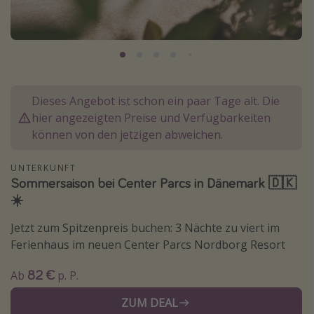
Normandie Urlaub
Goa Urlaub
St. Lucia Urlaub
Kefalonia Urlaub
Dieses Angebot ist schon ein paar Tage alt. Die
Krabi Urlaub
hier angezeigten Preise und Verfügbarkeiten
Tulum Urlaub
können von den jetzigen abweichen.
Sri Lanka Rundreise
UNTERKUNFT
Japan Rundreise
Sommersaison bei Center Parcs in Dänemark 🇩🇰
☀️
Reisethemen
Jetzt zum Spitzenpreis buchen: 3 Nächte zu viert im
Alle Reisethemen
Ferienhaus im neuen Center Parcs Nordborg Resort
Wellnessurlaub
82 €
Ab
p. P.
Disneyland Paris
ZUM DEAL
Roadtrips