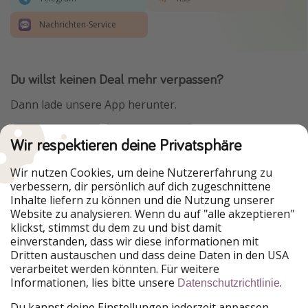
Nachrichten-Service
Du willst keinen Deal mehr verpassen?
Dann lade unsere App herunter.
Wir respektieren deine Privatsphäre
Urlaubspiraten ist Teil der HolidayPirates Group
Wir nutzen Cookies, um deine Nutzererfahrung zu
verbessern, dir persönlich auf dich zugeschnittene
Unsere Märkte
Inhalte liefern zu können und die Nutzung unserer
Website zu analysieren. Wenn du auf "alle akzeptieren"
PiratinViaggio
HolidayPirates
klickst, stimmst du dem zu und bist damit
VakantiePiraten
WakacyjniPiraci
einverstanden, dass wir diese informationen mit
VoyagesPirates
Ferienpiraten
Dritten austauschen und dass deine Daten in den USA
Urlaubspiraten
ViajerosPiratas
verarbeitet werden könnten. Für weitere
TravelPirates
Informationen, lies bitte unsere
.
Datenschutzrichtlinie
Unsere Gruppe
Du kannst deine Einstellungen jederzeit anpassen.