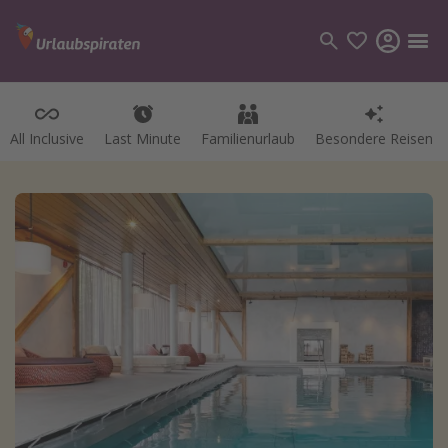
All Inclusive
Last Minute
Familienurlaub
Besondere Reisen
Kategorien
Flüge
Hotel
Pauschalreisen
Kreuzfahrten
Reiseziele
Alle Reiseziele
Bodensee Urlaub
Gozo Urlaub