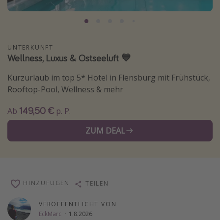
Normandie Urlaub
Goa Urlaub
St. Lucia Urlaub
UNTERKUNFT
Wellness, Luxus & Ostseeluft 💙
Kefalonia Urlaub
Krabi Urlaub
Kurzurlaub im top 5* Hotel in Flensburg mit Frühstück,
Rooftop-Pool, Wellness & mehr
Tulum Urlaub
Sri Lanka Rundreise
149,50 €
Ab
p. P.
Japan Rundreise
ZUM DEAL
Reisethemen
Alle Reisethemen
HINZUFÜGEN
TEILEN
Wellnessurlaub
Disneyland Paris
VERÖFFENTLICHT VON
EckMarc
·
1.8.2026
Roadtrips