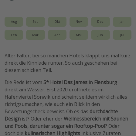
Wochenendtrip
Singlereisen
Aug
Sep
Okt
Nov
Dez
Jan
Strandurlaub
Feb
Mär
Apr
Mai
Jun
Jul
Gruppenreisen
Hotels in Hamburg
Alter Falter, bei so manchen Hotels klappt uns mal kurz
Hotels in Amsterdam
direkt die Kinnlade runter. So auch geschehen bei
Hotels am Achensee
diesem schicken Teil.
Die Rede ist vom
5* Hotel Das James
in
Flensburg
Weitere Themen
direkt am Wasser. Erst 2020 eröffnete es im
Reise Journal
Hafenviertel Sonwik und scheint seitdem wirklich alles
richtigzumachen, wie auch ein Blick in den
Familienurlaub in der Türkei
Bewertungscheck beweist. Ob es das
durchdachte
Rundreisen in Thailand
Design
ist? Oder eher der
Wellnessbereich mit Saunen
Bahnreisen in der Schweiz
und Pools, darunter sogar ein Rooftop-Pool
? Oder
doch die
kulinarischen Highlights
inklusive Zutaten
Reisepassfreie Reiseziele