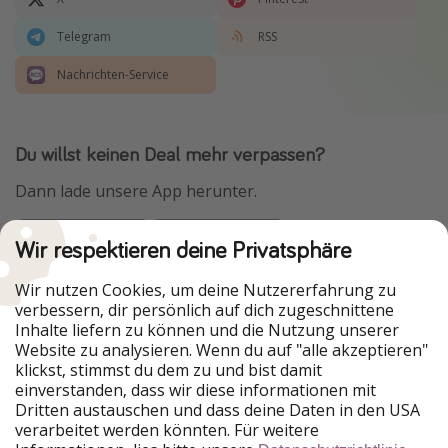
Telegram
RSS
Nachrichten-Service
Du willst keinen Deal mehr verpassen?
Dann lade unsere App herunter.
Wir respektieren deine Privatsphäre
Urlaubspiraten ist Teil der HolidayPirates Group
Wir nutzen Cookies, um deine Nutzererfahrung zu
verbessern, dir persönlich auf dich zugeschnittene
Unsere Märkte
Inhalte liefern zu können und die Nutzung unserer
Website zu analysieren. Wenn du auf "alle akzeptieren"
PiratinViaggio
HolidayPirates
klickst, stimmst du dem zu und bist damit
VakantiePiraten
WakacyjniPiraci
einverstanden, dass wir diese informationen mit
VoyagesPirates
Ferienpiraten
Dritten austauschen und dass deine Daten in den USA
Urlaubspiraten
ViajerosPiratas
verarbeitet werden könnten. Für weitere
TravelPirates