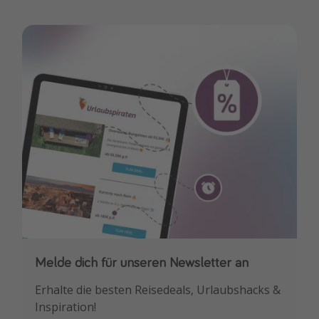
Melde dich für unseren Newsletter an
Downloade unsere App
Erhalte die besten Reisedeals, Urlaubshacks &
Buche die besten Reiseschnäppchen als
Inspiration!
Erstes.