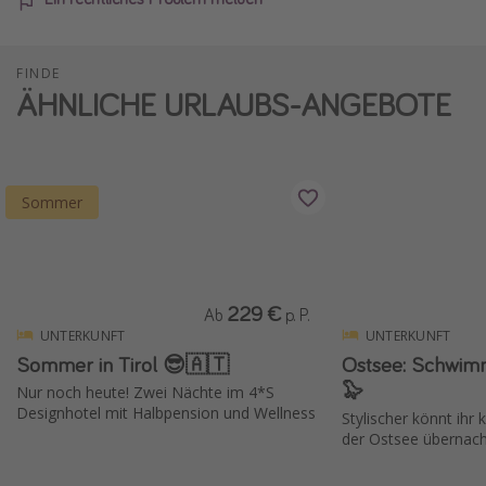
FINDE
ÄHNLICHE URLAUBS-ANGEBOTE
Sommer
229 €
Ab
p. P.
UNTERKUNFT
UNTERKUNFT
Sommer in Tirol 😎🇦🇹
Ostsee: Schwim
🦭
Nur noch heute! Zwei Nächte im 4*S
Designhotel mit Halbpension und Wellness
Stylischer könnt ih
der Ostsee übernac