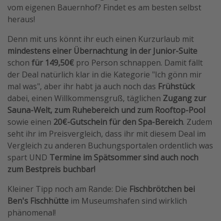
vom eigenen Bauernhof? Findet es am besten selbst
Travel Know How
heraus!
Silvesterreisen
Denn mit uns könnt ihr euch einen Kurzurlaub mit
Last Minute Urlaub Mallorca
mindestens einer Übernachtung
in der Junior-Suite
Last Minute Urlaub Deutschland
schon
für 149,50€
pro Person schnappen. Damit fällt
der Deal natürlich klar in die Kategorie "Ich gönn mir
mal was", aber ihr habt ja auch noch das
Frühstück
dabei, einen Willkommensgruß, täglichen
Zugang zur
Sauna-Welt, zum Ruhebereich und zum Rooftop-Pool
sowie einen
20€-Gutschein für den Spa-Bereich
. Zudem
seht ihr im Preisvergleich, dass ihr mit diesem Deal im
Vergleich zu anderen Buchungsportalen ordentlich was
spart UND
Termine im Spätsommer sind auch noch
zum Bestpreis buchbar!
Kleiner Tipp noch am Rande: Die
Fischbrötchen bei
Ben's Fischhütte
im Museumshafen sind wirklich
phänomenal!