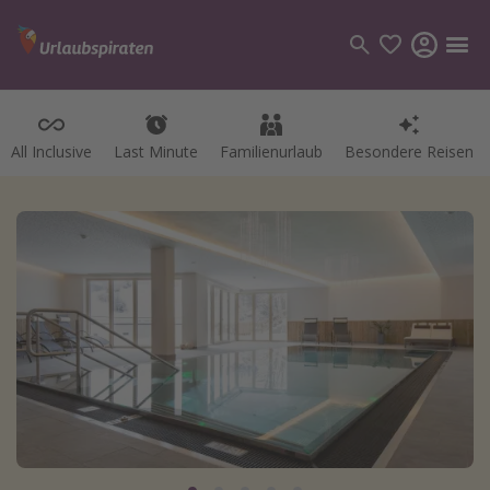
All Inclusive
Last Minute
Familienurlaub
Besondere Reisen
Kategorien
Flüge
Hotel
Pauschalreisen
Kreuzfahrten
Reiseziele
Alle Reiseziele
Bodensee Urlaub
Gozo Urlaub