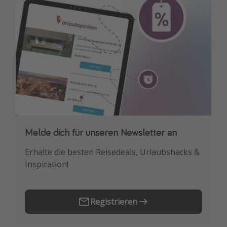
Melde dich für unseren Newsletter an
Downloade unsere App
Erhalte die besten Reisedeals, Urlaubshacks &
Buche die besten Reiseschnäppchen als
Inspiration!
Erstes.
Registrieren