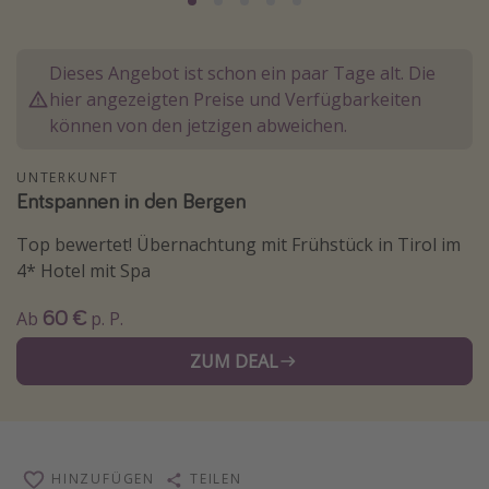
Normandie Urlaub
Goa Urlaub
Dieses Angebot ist schon ein paar Tage alt. Die
St. Lucia Urlaub
hier angezeigten Preise und Verfügbarkeiten
können von den jetzigen abweichen.
Kefalonia Urlaub
Krabi Urlaub
UNTERKUNFT
Entspannen in den Bergen
Tulum Urlaub
Sri Lanka Rundreise
Top bewertet! Übernachtung mit Frühstück in Tirol im
4* Hotel mit Spa
Japan Rundreise
60 €
Ab
p. P.
Reisethemen
ZUM DEAL
Alle Reisethemen
Wellnessurlaub
Disneyland Paris
HINZUFÜGEN
TEILEN
Roadtrips