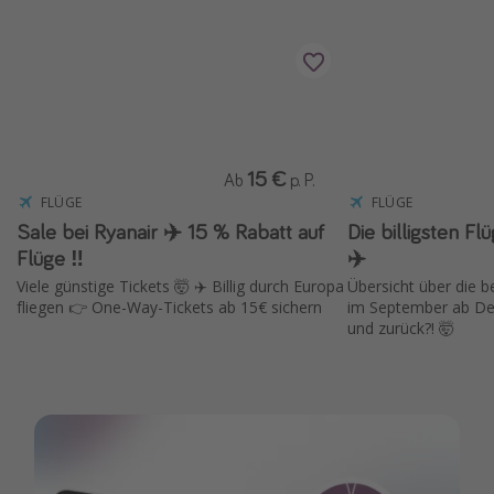
15 €
Ab
p. P.
FLÜGE
FLÜGE
Sale bei Ryanair ✈️ 15 % Rabatt auf
Die billigsten F
Flüge ‼️
✈️
Viele günstige Tickets 🤯 ✈️ Billig durch Europa
Übersicht über die 
fliegen 👉 One-Way-Tickets ab 15€ sichern
im September ab Deu
und zurück?! 🤯