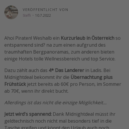
Wochenendtrip
VERÖFFENTLICHT VON
Steffi
·
10.7.2022
Singlereisen
Strandurlaub
Gruppenreisen
Ahoi Piraten! Weshalb ein
Kurzurlaub in Österreich
so
Hotels in Hamburg
entspannend sind? na zum einen aufgrund des
traumhaften Bergpanoramas, zum anderen bieten
Hotels in Amsterdam
einige Hotels tolle Wellnessbereich und top Service.
Hotels am Achensee
Dazu zählt auch das
4* Das Landerer
in Ladis. Bei
Midnightdeal bekommt ihr die
Übernachtung plus
Weitere Themen
Frühstück
jetzt bereits ab 60€ pro Person, im Sommer
Reise Journal
ab 70€, wenn ihr direkt bucht.
Familienurlaub in der Türkei
Allerdings ist das nicht die einzige Möglichkeit...
Rundreisen in Thailand
Jetzt wird's spannend:
Dank Midnightdeal müsst ihr
Bahnreisen in der Schweiz
geldtechnisch noch nicht mal besonders tief in die
Reisepassfreie Reiseziele
Tasche greifen und könnt den Urlaub auch noch