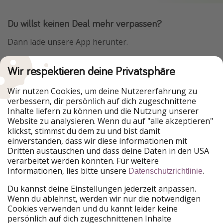
Du willst keinen Deal mehr verpassen?
Dann lade unsere App herunter.
Wir respektieren deine Privatsphäre
Urlaubspiraten ist Teil der HolidayPirates Group
Wir nutzen Cookies, um deine Nutzererfahrung zu
verbessern, dir persönlich auf dich zugeschnittene
Unsere Märkte
Inhalte liefern zu können und die Nutzung unserer
Website zu analysieren. Wenn du auf "alle akzeptieren"
PiratinViaggio
HolidayPirates
klickst, stimmst du dem zu und bist damit
VakantiePiraten
WakacyjniPiraci
einverstanden, dass wir diese informationen mit
VoyagesPirates
Ferienpiraten
Dritten austauschen und dass deine Daten in den USA
Urlaubspiraten
ViajerosPiratas
verarbeitet werden könnten. Für weitere
TravelPirates
Informationen, lies bitte unsere
.
Datenschutzrichtlinie
Unsere Gruppe
Du kannst deine Einstellungen jederzeit anpassen.
HolidayPirates Group
Wenn du ablehnst, werden wir nur die notwendigen
Cookies verwenden und du kannt leider keine
Lerne uns kennen
Rechtliches
persönlich auf dich zugeschnittenen Inhalte