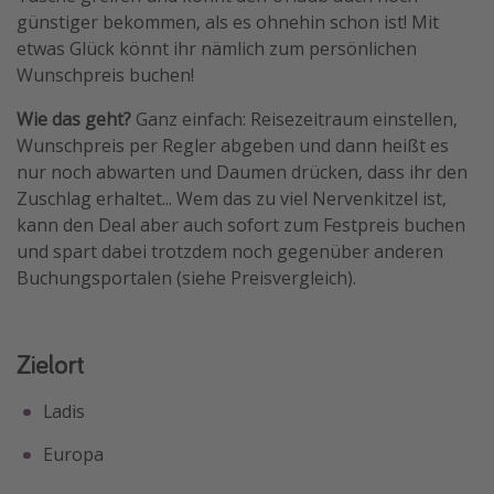
günstiger bekommen, als es ohnehin schon ist! Mit
Travel Know How
etwas Glück könnt ihr nämlich zum persönlichen
Silvesterreisen
Wunschpreis buchen!
Last Minute Urlaub Mallorca
Wie das geht?
Ganz einfach: Reisezeitraum einstellen,
Last Minute Urlaub Deutschland
Wunschpreis per Regler abgeben und dann heißt es
nur noch abwarten und Daumen drücken, dass ihr den
Zuschlag erhaltet... Wem das zu viel Nervenkitzel ist,
kann den Deal aber auch sofort zum Festpreis buchen
und spart dabei trotzdem noch gegenüber anderen
Buchungsportalen (siehe Preisvergleich).
Zielort
Ladis
Europa