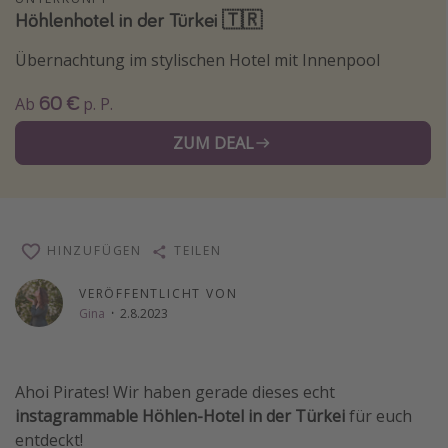
Höhlenhotel in der Türkei 🇹🇷
Wochenendtrip
Singlereisen
Übernachtung im stylischen Hotel mit Innenpool
Strandurlaub
60 €
Ab
p. P.
Gruppenreisen
ZUM DEAL
Hotels in Hamburg
Hotels in Amsterdam
Hotels am Achensee
HINZUFÜGEN
TEILEN
Weitere Themen
VERÖFFENTLICHT VON
Reise Journal
Gina
·
2.8.2023
Familienurlaub in der Türkei
Rundreisen in Thailand
Ahoi Pirates! Wir haben gerade dieses echt
Bahnreisen in der Schweiz
instagrammable Höhlen-Hotel in der Türkei
für euch
entdeckt!
Reisepassfreie Reiseziele