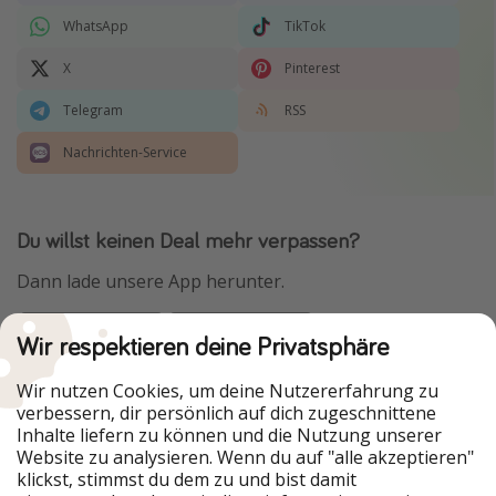
WhatsApp
TikTok
X
Pinterest
Telegram
RSS
Nachrichten-Service
Du willst keinen Deal mehr verpassen?
Dann lade unsere App herunter.
Wir respektieren deine Privatsphäre
Urlaubspiraten ist Teil der HolidayPirates Group
Wir nutzen Cookies, um deine Nutzererfahrung zu
verbessern, dir persönlich auf dich zugeschnittene
Unsere Märkte
Inhalte liefern zu können und die Nutzung unserer
Website zu analysieren. Wenn du auf "alle akzeptieren"
PiratinViaggio
HolidayPirates
klickst, stimmst du dem zu und bist damit
VakantiePiraten
WakacyjniPiraci