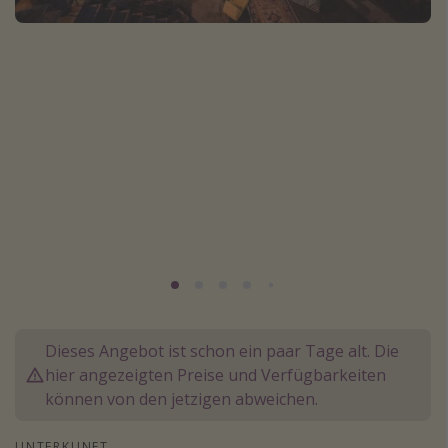
Normandie Urlaub
Goa Urlaub
St. Lucia Urlaub
Kefalonia Urlaub
Krabi Urlaub
Tulum Urlaub
Sri Lanka Rundreise
Japan Rundreise
Reisethemen
Alle Reisethemen
Dieses Angebot ist schon ein paar Tage alt. Die
hier angezeigten Preise und Verfügbarkeiten
Wellnessurlaub
können von den jetzigen abweichen.
Disneyland Paris
Roadtrips
UNTERKUNFT