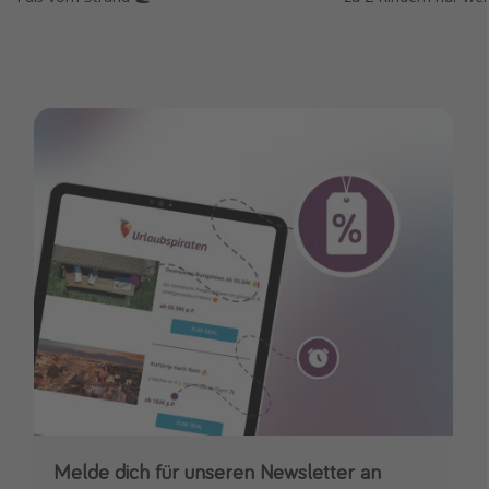
Melde dich für unseren Newsletter an
Downloade unsere App