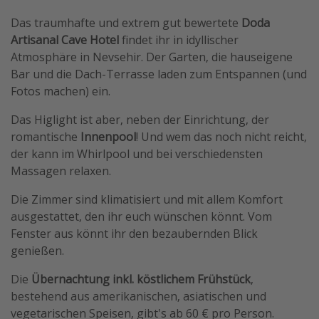
Travel Know How
Das traumhafte und extrem gut bewertete
Doda
Artisanal Cave Hotel
findet ihr in idyllischer
Silvesterreisen
Atmosphäre in Nevsehir. Der Garten, die hauseigene
Last Minute Urlaub Mallorca
Bar und die Dach-Terrasse laden zum Entspannen (und
Last Minute Urlaub Deutschland
Fotos machen) ein.
Das Higlight ist aber, neben der Einrichtung, der
romantische
Innenpool
! Und wem das noch nicht reicht,
der kann im Whirlpool und bei verschiedensten
Massagen relaxen.
Die Zimmer sind klimatisiert und mit allem Komfort
ausgestattet, den ihr euch wünschen könnt. Vom
Fenster aus könnt ihr den bezaubernden Blick
genießen.
Die
Übernachtung inkl. köstlichem Frühstück
,
bestehend aus amerikanischen, asiatischen und
vegetarischen Speisen, gibt's ab 60 € pro Person.