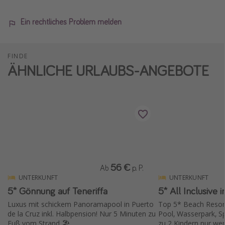
Ein rechtliches Problem melden
FINDE
ÄHNLICHE URLAUBS-ANGEBOTE
56 €
Ab
p. P.
UNTERKUNFT
UNTERKUNFT
5* Gönnung auf Teneriffa
5* All Inclusive 
Luxus mit schickem Panoramapool in Puerto
Top 5* Beach Resor
de la Cruz inkl. Halbpension! Nur 5 Minuten zu
Pool, Wasserpark, Spa
Fuß vom Strand 🏖️
zu 2 Kindern nur wen