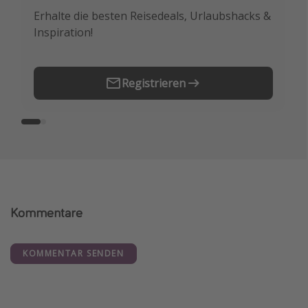
Erhalte die besten Reisedeals, Urlaubshacks &
Buche die besten Reiseschnäppchen als
Inspiration!
Erstes.
Registrieren
Kommentare
KOMMENTAR SENDEN