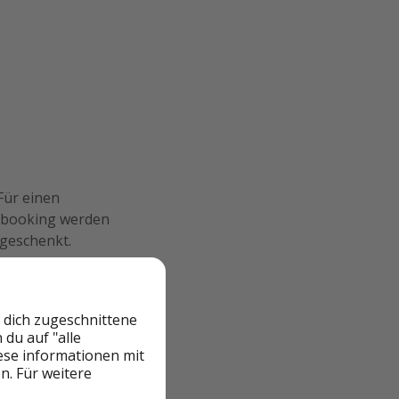
Für einen
ei booking werden
 geschenkt.
 dich zugeschnittene
du auf "alle
iese informationen mit
n. Für weitere