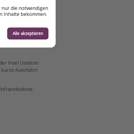
r nur die notwendigen
en Inhalte bekommen.
Alle akzeptieren
 der Insel Usedom
e kurze Autofahrt
 Infrarotkabine