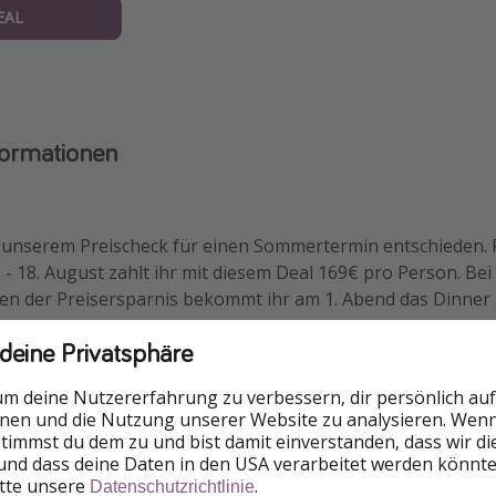
EAL
formationen
 unserem Preischeck für einen Sommertermin entschieden. 
 - 18. August zahlt ihr mit diesem Deal 169€ pro Person. B
ben der Preisersparnis bekommt ihr am 1. Abend das Dinner
 deine Privatsphäre
um deine Nutzererfahrung zu verbessern, dir persönlich auf
nnen und die Nutzung unserer Website zu analysieren. Wenn 
 stimmst du dem zu und bist damit einverstanden, dass wir d
und dass deine Daten in den USA verarbeitet werden könnte
itte unsere
.
Datenschutzrichtlinie