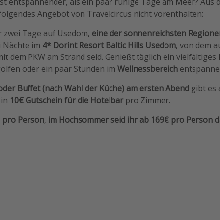
 ist entspannender, als ein paar ruhige Tage am Meer? Aus
folgendes Angebot von Travelcircus nicht vorenthalten:
hr zwei Tage auf Usedom,
eine der sonnenreichsten Regione
ei Nächte im
4* Dorint Resort Baltic Hills Usedom
, von dem a
t dem PKW am Strand seid. Genießt täglich ein vielfältiges
golfen oder ein paar Stunden im
Wellnessbereich
entspanne
der Buffet (nach Wahl der Küche) am ersten Abend
gibt es 
ein
10€ Gutschein für die Hotelbar
pro Zimmer.
 pro Person
,
im Hochsommer seid ihr ab 169€ pro Person d