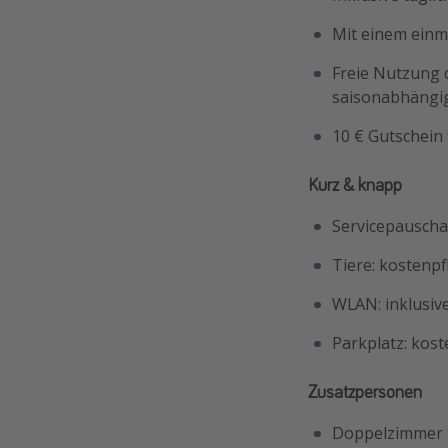
Mit einem einm
Freie Nutzung 
saisonabhängig 
10 € Gutschein 
Kurz & knapp
Servicepauschal
Tiere: kostenpf
WLAN: inklusiv
Parkplatz: kost
Zusatzpersonen
Doppelzimmer S