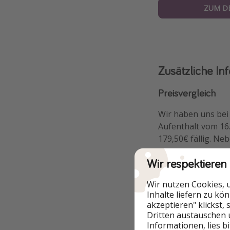
ZUM D
Zusätzliche In
Preisvergleich
Wir haben uns bei
Aufenthalt vom 16.
179,50€ fällig. Ne
Wir respektieren
Wir nutzen Cookies, 
Inhalte liefern zu kö
akzeptieren" klickst,
Dritten austauschen 
Informationen, lies b