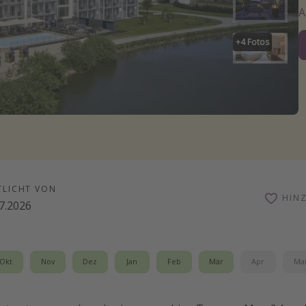
+
4
Fotos
TLICHT VON
HIN
7.2026
Okt
Nov
Dez
Jan
Feb
Mär
Apr
Ma