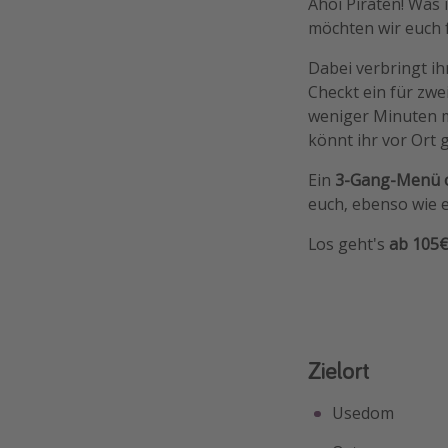
Ahoi Piraten! Was
möchten wir euch 
Dabei verbringt i
Checkt ein für zw
weniger Minuten mi
könnt ihr vor Ort 
Ein
3-Gang-Menü o
euch, ebenso wie 
Los geht's
ab 105€
Zielort
Usedom