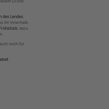
 diesem Grund
n des Landes.
us ihr innerhalb
Frühstück
, dazu
n.
auch noch für
abei!