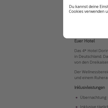
Du kannst deine Eins
Cookies verwenden un
Euer Hotel
Das 4* Hotel Dorin
in Deutschland. Da
von den Dreikaise
Der Wellnessbereic
und einem Ruhera
Inklusivleistungen
Übernachtung 
Inklusive tägli