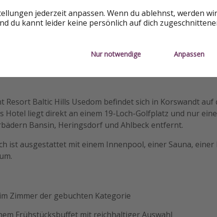
tellungen jederzeit anpassen. Wenn du ablehnst, werden wi
d du kannt leider keine persönlich auf dich zugeschnitten
Nur notwendige
Anpassen
t Resort Baltic Hills Usedom befindet sich in Korswandt auf
s Hotel liegt direkt an einem 19-Loch-Golfplatz und nur ein
rbädern Bansin, Heringsdorf und Ahlbeck entfernt.
h ist ausgestattet mit einem Innenpool, einer Sauna, einer
um.
im Zimmer der gebuchten Kategorie
chem Frühstücksbuffet mit reichhaltiger Auswahl