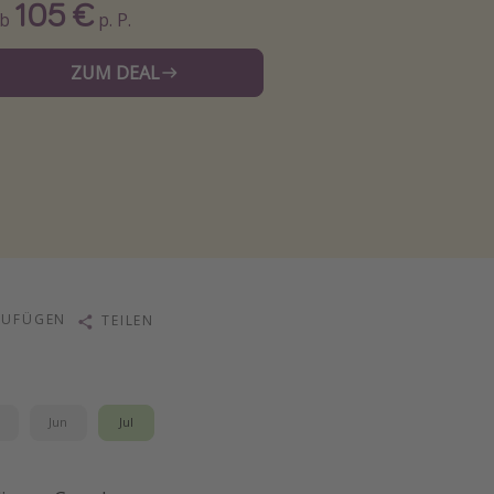
105 €
Ab
p. P.
ZUM DEAL
ZUFÜGEN
TEILEN
i
Jun
Jul