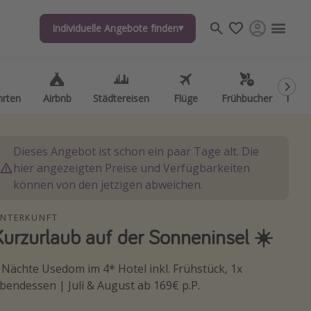
Individuelle Angebote finden
Individuelle Angebote finden
hrten
hrten
Airbnb
Airbnb
Städtereisen
Städtereisen
Flüge
Flüge
Frühbucher
Frühbucher
Kurzu
Kurzu
Dieses Angebot ist schon ein paar Tage alt. Die
hier angezeigten Preise und Verfügbarkeiten
können von den jetzigen abweichen.
NTERKUNFT
Kurzurlaub auf der Sonneninsel ☀️
 Nächte Usedom im 4* Hotel inkl. Frühstück, 1x
bendessen | Juli & August ab 169€ p.P.