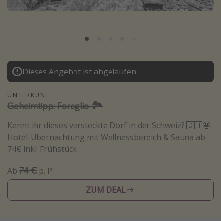
Normandie Urlaub
Goa Urlaub
St. Lucia Urlaub
Kefalonia Urlaub
Dieses Angebot ist abgelaufen.
Krabi Urlaub
Tulum Urlaub
UNTERKUNFT
Geheimtipp: Foroglio 🏞️
Sri Lanka Rundreise
Japan Rundreise
Kennt ihr dieses versteckte Dorf in der Schweiz? 🇨🇭🤩
Hotel-Übernachtung mit Wellnessbereich & Sauna ab
74€ inkl. Frühstück
Reisethemen
74 €
Ab
p. P.
Alle Reisethemen
Wellnessurlaub
ZUM DEAL
Disneyland Paris
Roadtrips