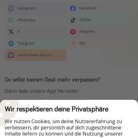
Instagram
Facebook
WhatsApp
TikTok
X
Pinterest
Telegram
RSS
Nachrichten-Service
Du willst keinen Deal mehr verpassen?
Dann lade unsere App herunter.
Wir respektieren deine Privatsphäre
Urlaubspiraten ist Teil der HolidayPirates Group
Wir nutzen Cookies, um deine Nutzererfahrung zu
verbessern, dir persönlich auf dich zugeschnittene
Unsere Märkte
Inhalte liefern zu können und die Nutzung unserer