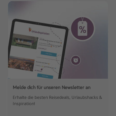
Travel Know How
Silvesterreisen
Last Minute Urlaub Mallorca
Last Minute Urlaub Deutschland
Melde dich für unseren Newsletter an
Downloade unsere App
Erhalte die besten Reisedeals, Urlaubshacks &
Buche die besten Reiseschnäppchen als
Inspiration!
Erstes.