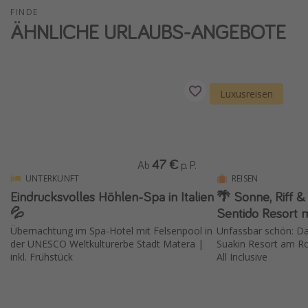
FINDE
Wochenendtrip
ÄHNLICHE URLAUBS-ANGEBOTE
Singlereisen
Strandurlaub
Gruppenreisen
Luxusreisen
Hotels in Hamburg
Hotels in Amsterdam
Hotels am Achensee
47 €
Ab
p. P.
UNTERKUNFT
REISEN
Weitere Themen
Eindrucksvolles Höhlen-Spa in Italien
🌴 Sonne, Riff &
💦
Sentido Resort mi
Reise Journal
Übernachtung im Spa-Hotel mit Felsenpool in
Unfassbar schön: Da
Familienurlaub in der Türkei
der UNESCO Weltkulturerbe Stadt Matera |
Suakin Resort am Ro
inkl. Frühstück
All Inclusive
Rundreisen in Thailand
Bahnreisen in der Schweiz
Reisepassfreie Reiseziele