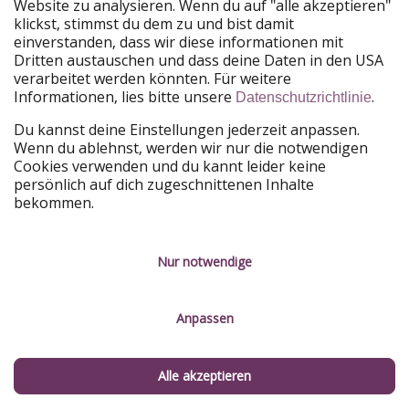
Website zu analysieren. Wenn du auf "alle akzeptieren"
PiratinViaggio
HolidayPirates
klickst, stimmst du dem zu und bist damit
VakantiePiraten
WakacyjniPiraci
einverstanden, dass wir diese informationen mit
VoyagesPirates
Ferienpiraten
Dritten austauschen und dass deine Daten in den USA
Urlaubspiraten
ViajerosPiratas
verarbeitet werden könnten. Für weitere
TravelPirates
Informationen, lies bitte unsere
.
Datenschutzrichtlinie
Unsere Gruppe
Du kannst deine Einstellungen jederzeit anpassen.
HolidayPirates Group
Wenn du ablehnst, werden wir nur die notwendigen
Cookies verwenden und du kannt leider keine
Lerne uns kennen
Rechtliches
persönlich auf dich zugeschnittenen Inhalte
bekommen.
Über uns
Datenschutz
Karriere
Impressum
Nur notwendige
Presse
Unsere Regeln
Anpassen
Partner
Kontakt
Nachhaltigkeit
Service-Kontrolle
Alle akzeptieren