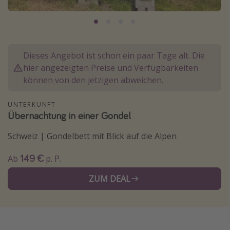
Normandie Urlaub
Goa Urlaub
St. Lucia Urlaub
Dieses Angebot ist schon ein paar Tage alt. Die
Kefalonia Urlaub
hier angezeigten Preise und Verfügbarkeiten
Krabi Urlaub
können von den jetzigen abweichen.
Tulum Urlaub
UNTERKUNFT
Sri Lanka Rundreise
Übernachtung in einer Gondel
Japan Rundreise
Schweiz | Gondelbett mit Blick auf die Alpen
149 €
Reisethemen
Ab
p. P.
Alle Reisethemen
ZUM DEAL
Wellnessurlaub
Disneyland Paris
Roadtrips