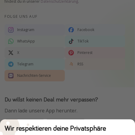
findest du in unserer
Datenschutzerklärung
.
FOLGE UNS AUF
Instagram
Facebook
WhatsApp
TikTok
X
Pinterest
Telegram
RSS
Nachrichten-Service
Du willst keinen Deal mehr verpassen?
Dann lade unsere App herunter.
Wir respektieren deine Privatsphäre