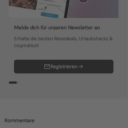
Melde dich für unseren Newsletter an
Downloade unsere App
Erhalte die besten Reisedeals, Urlaubshacks &
Buche die besten Reiseschnäppchen als
Inspiration!
Erstes.
Registrieren
Kommentare