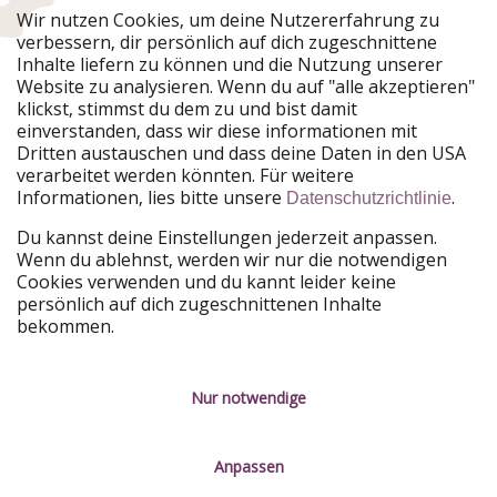
Urlaubspiraten ist Teil der HolidayPirates Group
Wir nutzen Cookies, um deine Nutzererfahrung zu
verbessern, dir persönlich auf dich zugeschnittene
Unsere Märkte
Inhalte liefern zu können und die Nutzung unserer
Website zu analysieren. Wenn du auf "alle akzeptieren"
PiratinViaggio
HolidayPirates
klickst, stimmst du dem zu und bist damit
VakantiePiraten
WakacyjniPiraci
einverstanden, dass wir diese informationen mit
VoyagesPirates
Ferienpiraten
Dritten austauschen und dass deine Daten in den USA
Urlaubspiraten
ViajerosPiratas
verarbeitet werden könnten. Für weitere
TravelPirates
Informationen, lies bitte unsere
.
Datenschutzrichtlinie
Unsere Gruppe
Du kannst deine Einstellungen jederzeit anpassen.
HolidayPirates Group
Wenn du ablehnst, werden wir nur die notwendigen
Cookies verwenden und du kannt leider keine
Lerne uns kennen
Rechtliches
persönlich auf dich zugeschnittenen Inhalte
bekommen.
Über uns
Datenschutz
Karriere
Impressum
Nur notwendige
Presse
Unsere Regeln
Anpassen
Partner
Kontakt