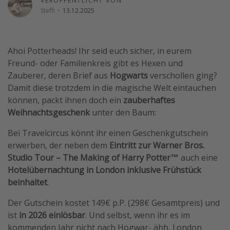
VERÖFFENTLICHT VON
Steffi
·
13.12.2025
Travel Know How
Silvesterreisen
Last Minute Urlaub Mallorca
Ahoi Potterheads! Ihr seid euch sicher, in eurem
Last Minute Urlaub Deutschland
Freund- oder Familienkreis gibt es Hexen und
Zauberer, deren Brief aus
Hogwarts
verschollen ging?
Damit diese trotzdem in die magische Welt eintauchen
können, packt ihnen doch ein
zauberhaftes
Weihnachtsgeschenk
unter den Baum:
Bei Travelcircus könnt ihr einen Geschenkgutschein
erwerben, der neben dem
Eintritt zur Warner Bros.
Studio Tour – The Making of Harry Potter™
auch eine
Hotelübernachtung in London inklusive Frühstück
beinhaltet
.
Der Gutschein kostet 149€ p.P. (298€ Gesamtpreis) und
ist
in 2026 einlösbar
. Und selbst, wenn ihr es im
kommenden Jahr nicht nach Hogwar- ähh, London