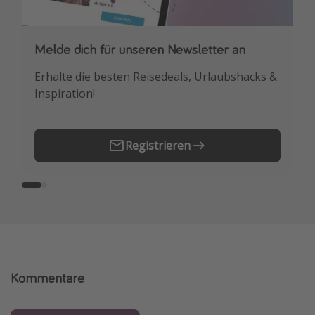
Melde dich für unseren Newsletter an
Downloade unsere App
Erhalte die besten Reisedeals, Urlaubshacks &
Buche die besten Reiseschnäppchen als
Inspiration!
Erstes.
Registrieren
Kommentare