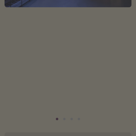
Normandie Urlaub
Goa Urlaub
St. Lucia Urlaub
Kefalonia Urlaub
Krabi Urlaub
Tulum Urlaub
Sri Lanka Rundreise
Japan Rundreise
Reisethemen
Alle Reisethemen
Wellnessurlaub
Disneyland Paris
Roadtrips