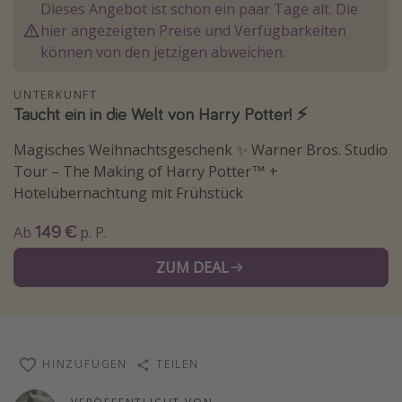
Dieses Angebot ist schon ein paar Tage alt. Die
Wochenendtrip
hier angezeigten Preise und Verfügbarkeiten
Singlereisen
können von den jetzigen abweichen.
Strandurlaub
UNTERKUNFT
Gruppenreisen
Taucht ein in die Welt von Harry Potter! ⚡️
Hotels in Hamburg
Magisches Weihnachtsgeschenk ✨ Warner Bros. Studio
Hotels in Amsterdam
Tour – The Making of Harry Potter™ +
Hotelübernachtung mit Frühstück
Hotels am Achensee
149 €
Ab
p. P.
Weitere Themen
ZUM DEAL
Reise Journal
Familienurlaub in der Türkei
Rundreisen in Thailand
HINZUFÜGEN
TEILEN
Bahnreisen in der Schweiz
Reisepassfreie Reiseziele