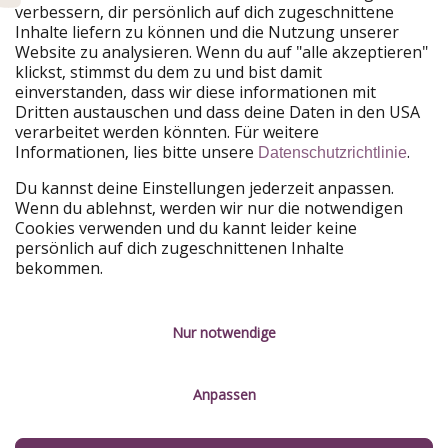
verbessern, dir persönlich auf dich zugeschnittene
Unsere Märkte
Inhalte liefern zu können und die Nutzung unserer
Website zu analysieren. Wenn du auf "alle akzeptieren"
PiratinViaggio
HolidayPirates
klickst, stimmst du dem zu und bist damit
VakantiePiraten
WakacyjniPiraci
einverstanden, dass wir diese informationen mit
VoyagesPirates
Ferienpiraten
Dritten austauschen und dass deine Daten in den USA
Urlaubspiraten
ViajerosPiratas
verarbeitet werden könnten. Für weitere
TravelPirates
Informationen, lies bitte unsere
.
Datenschutzrichtlinie
Unsere Gruppe
Du kannst deine Einstellungen jederzeit anpassen.
HolidayPirates Group
Wenn du ablehnst, werden wir nur die notwendigen
Cookies verwenden und du kannt leider keine
Lerne uns kennen
Rechtliches
persönlich auf dich zugeschnittenen Inhalte
bekommen.
Über uns
Datenschutz
Karriere
Impressum
Nur notwendige
Presse
Unsere Regeln
Anpassen
Partner
Kontakt
Nachhaltigkeit
Service-Kontrolle