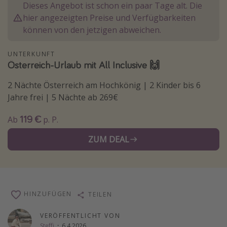
Dieses Angebot ist schon ein paar Tage alt. Die
Normandie Urlaub
hier angezeigten Preise und Verfügbarkeiten
Goa Urlaub
können von den jetzigen abweichen.
St. Lucia Urlaub
UNTERKUNFT
Kefalonia Urlaub
Österreich-Urlaub mit All Inclusive 🙌
Krabi Urlaub
2 Nächte Österreich am Hochkönig | 2 Kinder bis 6
Tulum Urlaub
Jahre frei | 5 Nächte ab 269€
Sri Lanka Rundreise
119 €
Ab
p. P.
Japan Rundreise
ZUM DEAL
Reisethemen
Alle Reisethemen
Wellnessurlaub
HINZUFÜGEN
TEILEN
Disneyland Paris
VERÖFFENTLICHT VON
Roadtrips
Steffi
·
6.4.2026