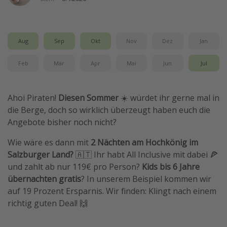
Wochenendtrip
Singlereisen
Aug
Sep
Okt
Nov
Dez
Jan
Strandurlaub
Gruppenreisen
Feb
Mär
Apr
Mai
Jun
Jul
Hotels in Hamburg
Hotels in Amsterdam
Ahoi Piraten!
Diesen Sommer
☀️ würdet ihr gerne mal in
die Berge, doch so wirklich überzeugt haben euch die
Hotels am Achensee
Angebote bisher noch nicht?
Weitere Themen
Wie wäre es dann mit
2 Nächten am Hochkönig im
Salzburger Land?
🇦🇹 Ihr habt All Inclusive mit dabei 🍕
Reise Journal
und zahlt ab nur 119€ pro Person?
Kids bis 6 Jahre
Familienurlaub in der Türkei
übernachten gratis
? In unserem Beispiel kommen wir
auf 19 Prozent Ersparnis. Wir finden: Klingt nach einem
Rundreisen in Thailand
richtig guten Deal! 🙌
Bahnreisen in der Schweiz
Reisepassfreie Reiseziele