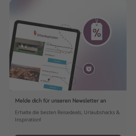
Melde dich für unseren Newsletter an
Downloade unsere App
Erhalte die besten Reisedeals, Urlaubshacks &
Buche die besten Reiseschnäppchen als
Inspiration!
Erstes.