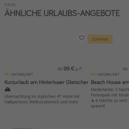
FINDE
ÄHNLICHE URLAUBS-ANGEBOTE
Sommer
99 €
Ab
p. P.
Ab
UNTERKUNFT
UNTERKUNFT
Kurzurlaub am Hintertuxer Gletscher
Beach House am
🏔️
Niederlande: 3 Näch
Ferienpark mit Kind
Übernachtung im stylischen 4* Hotel mit
☀️ 6 Nächte zu viert
Halbpension, Wellnessbereich und mehr
sparen!!