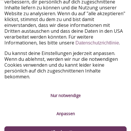
verbessern, dir persönlich auf dich zugeschnittene
Unsere Märkte
Inhalte liefern zu können und die Nutzung unserer
Website zu analysieren. Wenn du auf "alle akzeptieren"
PiratinViaggio
HolidayPirates
klickst, stimmst du dem zu und bist damit
VakantiePiraten
WakacyjniPiraci
einverstanden, dass wir diese informationen mit
VoyagesPirates
Ferienpiraten
Dritten austauschen und dass deine Daten in den USA
Urlaubspiraten
ViajerosPiratas
verarbeitet werden könnten. Für weitere
TravelPirates
Informationen, lies bitte unsere
.
Datenschutzrichtlinie
Unsere Gruppe
Du kannst deine Einstellungen jederzeit anpassen.
HolidayPirates Group
Wenn du ablehnst, werden wir nur die notwendigen
Cookies verwenden und du kannt leider keine
Lerne uns kennen
Rechtliches
persönlich auf dich zugeschnittenen Inhalte
bekommen.
Über uns
Datenschutz
Karriere
Impressum
Nur notwendige
Presse
Unsere Regeln
Anpassen
Partner
Kontakt
Nachhaltigkeit
Service-Kontrolle