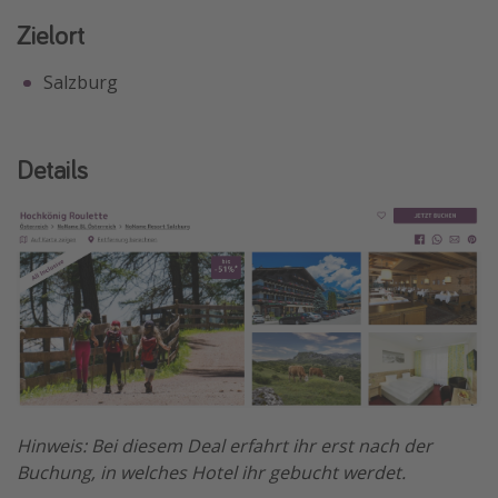
Zielort
Travel Know How
Silvesterreisen
Salzburg
Last Minute Urlaub Mallorca
Last Minute Urlaub Deutschland
Details
Hinweis: Bei diesem Deal erfahrt ihr erst nach der
Buchung, in welches Hotel ihr gebucht werdet.