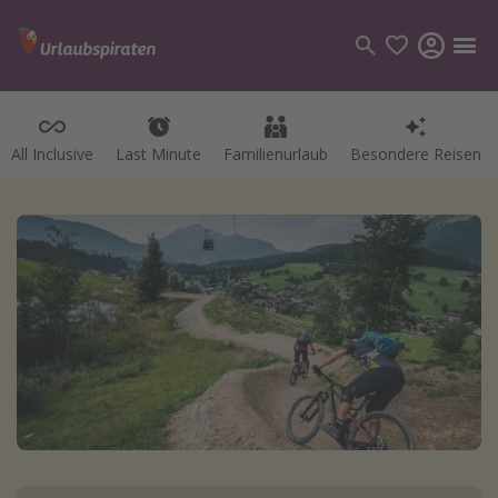
All Inclusive
Last Minute
Familienurlaub
Besondere Reisen
Kategorien
Flüge
Hotel
Pauschalreisen
Kreuzfahrten
Reiseziele
Alle Reiseziele
Bodensee Urlaub
Gozo Urlaub