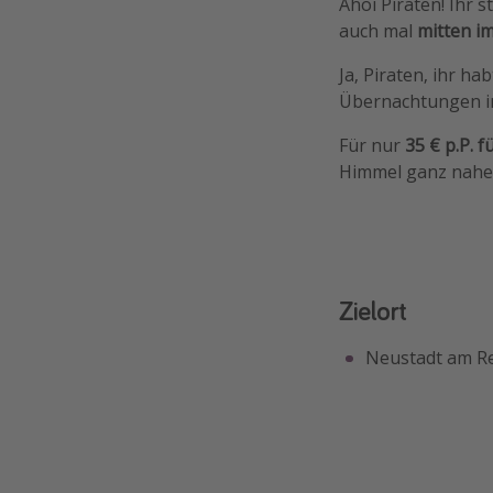
Ahoi Piraten! Ihr s
auch mal
mitten i
Ja, Piraten, ihr ha
Übernachtungen i
Für nur
35 € p.P. f
Himmel ganz nahe 
Zielort
Neustadt am R