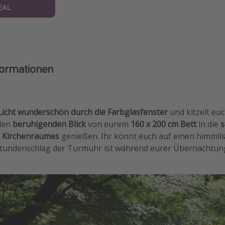
EAL
formationen
Licht wunderschön durch die Farbglasfenster
und kitzelt eu
 den
beruhigenden Blick
von eurem
160 x 200 cm Bett
in die
s
s Kirchenraumes
genießen. Ihr könnt euch auf einen himmlis
Stundenschlag der Turmuhr ist während eurer Übernachtungs