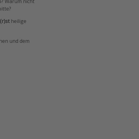
b? Warum nicht
bitte?
r)st
heilige
hen und dem