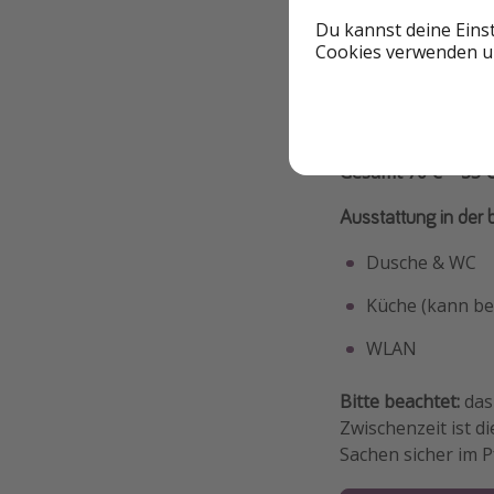
Du kannst deine Eins
Cookies verwenden un
Gesamt 70 € = 35 
Ausstattung in der
Dusche & WC
Küche (kann be
WLAN
Bitte beachtet:
das 
Zwischenzeit ist di
Sachen sicher im 