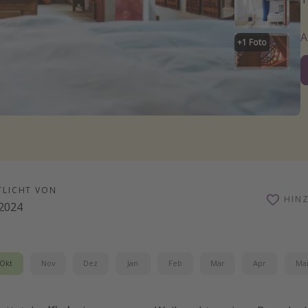
+
1
Foto
TLICHT VON
HIN
.2024
Okt
Nov
Dez
Jan
Feb
Mär
Apr
Ma