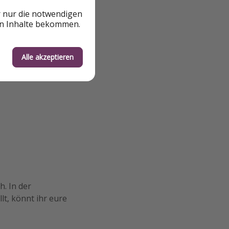
r nur die notwendigen
en Inhalte bekommen.
Alle akzeptieren
. In der
llt, könnt ihr eure