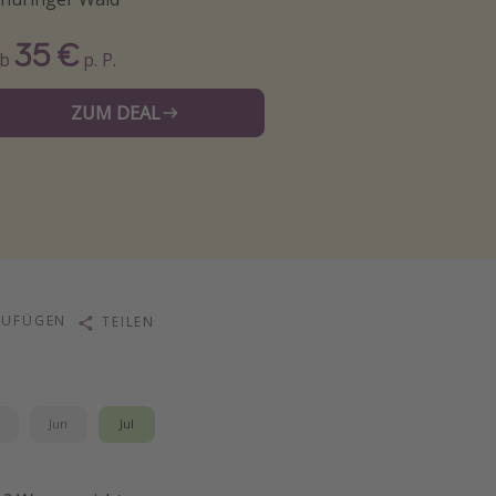
35 €
Ab
p. P.
ZUM DEAL
ZUFÜGEN
TEILEN
i
Jun
Jul