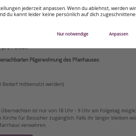
tellungen jederzeit anpassen. Wenn du ablehnst, werden wi
d du kannt leider keine persönlich auf dich zugeschnitten
Nur notwendige
Anpassen
€ pro Person
 benachbarten Pilgerwohnung des Pfarrhauses:
i Bedarf mitbenutzt werden)
Übernachten ist nur von 18 Uhr - 9 Uhr am Folgetag möglich
e Kirche für Besucher zugänglich. Falls ihr länger bleiben wo
Pfarrhaus verwahren.