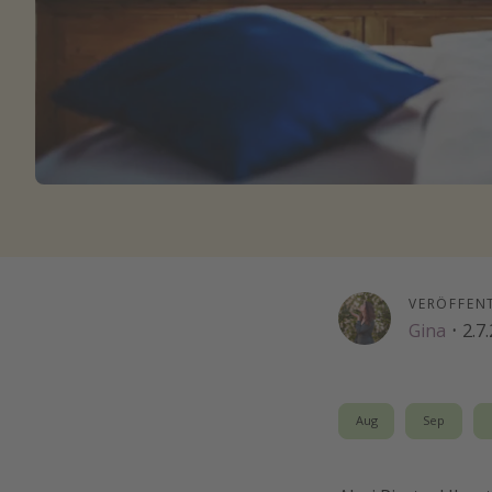
VERÖFFEN
Gina
·
2.7
Aug
Sep