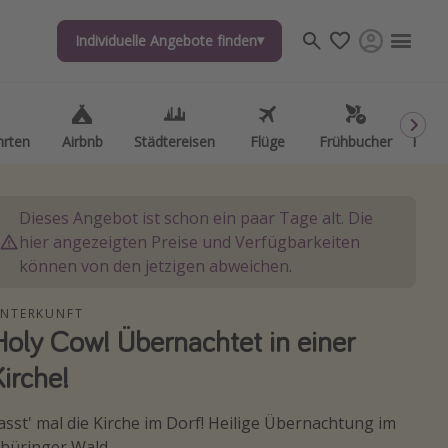
Individuelle Angebote finden
Individuelle Angebote finden
hrten
hrten
Airbnb
Airbnb
Städtereisen
Städtereisen
Flüge
Flüge
Frühbucher
Frühbucher
Kurzu
Kurzu
Dieses Angebot ist schon ein paar Tage alt. Die
hier angezeigten Preise und Verfügbarkeiten
können von den jetzigen abweichen.
NTERKUNFT
Holy Cow! Übernachtet in einer
Kirche!
asst' mal die Kirche im Dorf! Heilige Übernachtung im
hüringer Wald