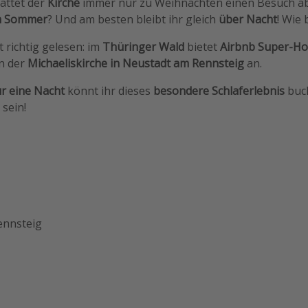
tattet der
Kirche
immer nur zu Weihnachten einen Besuch a
m Sommer
? Und am besten bleibt ihr gleich
über Nacht
! Wie 
bt richtig gelesen: im
Thüringer Wald
bietet
Airbnb Super-Ho(
n der
Michaeliskirche in Neustadt am Rennsteig
an.
ür eine Nacht
könnt ihr dieses
besondere Schlaferlebnis
buc
sein!
ennsteig