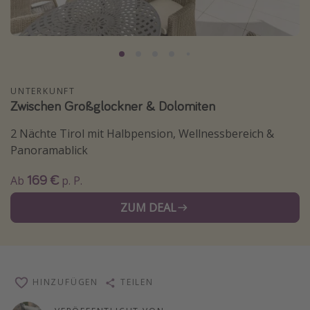
Normandie Urlaub
Goa Urlaub
St. Lucia Urlaub
Kefalonia Urlaub
UNTERKUNFT
Zwischen Großglockner & Dolomiten
Krabi Urlaub
Tulum Urlaub
2 Nächte Tirol mit Halbpension, Wellnessbereich &
Panoramablick
Sri Lanka Rundreise
Japan Rundreise
169 €
Ab
p. P.
ZUM DEAL
Reisethemen
Alle Reisethemen
Wellnessurlaub
HINZUFÜGEN
Disneyland Paris
TEILEN
Roadtrips