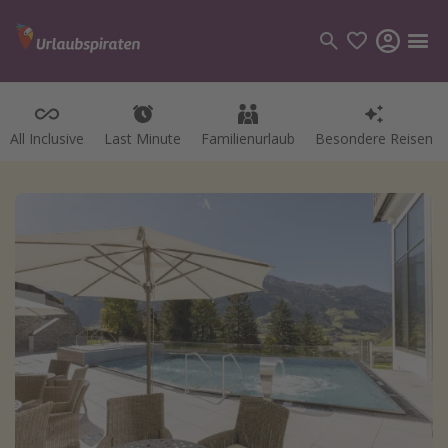
All Inclusive
Last Minute
Familienurlaub
Besondere Reisen
Kategorien
Flüge
Hotel
Pauschalreisen
Kreuzfahrten
Reiseziele
Alle Reiseziele
Bodensee Urlaub
Gozo Urlaub