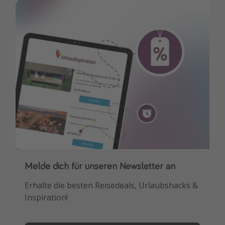
Melde dich für unseren Newsletter an
Downloade unsere App
Erhalte die besten Reisedeals, Urlaubshacks &
Buche die besten Reiseschnäppchen als
Inspiration!
Erstes.