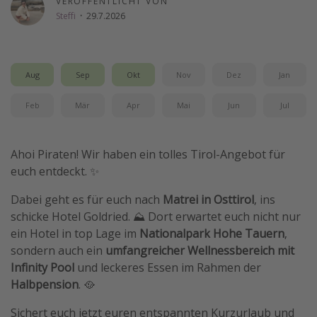
VERÖFFENTLICHT VON
Steffi
·
29.7.2026
Wochenendtrip
Singlereisen
Strandurlaub
Aug
Sep
Okt
Nov
Dez
Jan
Gruppenreisen
Feb
Mär
Apr
Mai
Jun
Jul
Hotels in Hamburg
Hotels in Amsterdam
Ahoi Piraten! Wir haben ein tolles Tirol-Angebot für
Hotels am Achensee
euch entdeckt. ✨
Weitere Themen
Dabei geht es für euch nach
Matrei in Osttirol
, ins
schicke Hotel Goldried. ⛰️ Dort erwartet euch nicht nur
Reise Journal
ein Hotel in top Lage im
Nationalpark Hohe Tauern
,
Familienurlaub in der Türkei
sondern auch ein
umfangreicher
Wellnessbereich mit
Infinity Pool
und leckeres Essen im Rahmen der
Rundreisen in Thailand
Halbpension
. 🥘
Bahnreisen in der Schweiz
Sichert euch jetzt euren entspannten Kurzurlaub und
Reisepassfreie Reiseziele