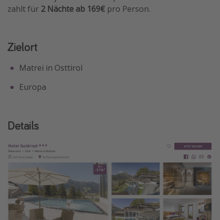
zahlt für
2 Nächte ab 169€
pro Person.
Travel Know How
Silvesterreisen
Last Minute Urlaub Mallorca
Zielort
Last Minute Urlaub Deutschland
Matrei in Osttirol
Europa
Details