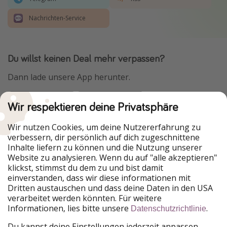
Nachrichten-Service
Du willst keinen Deal mehr verpassen?
Dann lade unsere App herunter.
Wir respektieren deine Privatsphäre
Urlaubspiraten ist Teil der HolidayPirates Group
Wir nutzen Cookies, um deine Nutzererfahrung zu
verbessern, dir persönlich auf dich zugeschnittene
Unsere Märkte
Inhalte liefern zu können und die Nutzung unserer
Website zu analysieren. Wenn du auf "alle akzeptieren"
PiratinViaggio
HolidayPirates
klickst, stimmst du dem zu und bist damit
VakantiePiraten
WakacyjniPiraci
einverstanden, dass wir diese informationen mit
VoyagesPirates
Ferienpiraten
Dritten austauschen und dass deine Daten in den USA
Urlaubspiraten
ViajerosPiratas
verarbeitet werden könnten. Für weitere
TravelPirates
Informationen, lies bitte unsere
.
Datenschutzrichtlinie
Unsere Gruppe
Du kannst deine Einstellungen jederzeit anpassen.