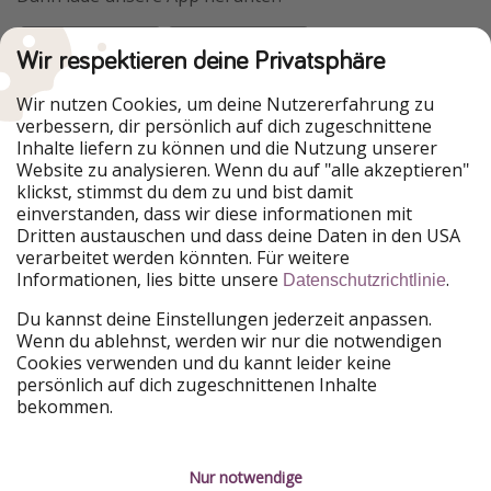
Wir respektieren deine Privatsphäre
Urlaubspiraten ist Teil der HolidayPirates Group
Wir nutzen Cookies, um deine Nutzererfahrung zu
verbessern, dir persönlich auf dich zugeschnittene
Unsere Märkte
Inhalte liefern zu können und die Nutzung unserer
Website zu analysieren. Wenn du auf "alle akzeptieren"
PiratinViaggio
HolidayPirates
klickst, stimmst du dem zu und bist damit
VakantiePiraten
WakacyjniPiraci
einverstanden, dass wir diese informationen mit
VoyagesPirates
Ferienpiraten
Dritten austauschen und dass deine Daten in den USA
Urlaubspiraten
ViajerosPiratas
verarbeitet werden könnten. Für weitere
TravelPirates
Informationen, lies bitte unsere
.
Datenschutzrichtlinie
Unsere Gruppe
Du kannst deine Einstellungen jederzeit anpassen.
HolidayPirates Group
Wenn du ablehnst, werden wir nur die notwendigen
Cookies verwenden und du kannt leider keine
Lerne uns kennen
Rechtliches
persönlich auf dich zugeschnittenen Inhalte
bekommen.
Über uns
Datenschutz
Karriere
Impressum
Nur notwendige