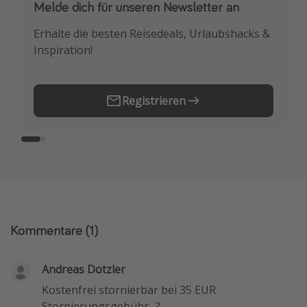
Melde dich für unseren Newsletter an
Downloade unsere App
Erhalte die besten Reisedeals, Urlaubshacks &
Buche die besten Reiseschnäppchen als
Inspiration!
Erstes.
Registrieren
Kommentare
(1)
Andreas Dotzler
Kostenfrei stornierbar bei 35 EUR
Stornierungsgebühr.. ?