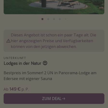
Normandie Urlaub
Goa Urlaub
St. Lucia Urlaub
Kefalonia Urlaub
Dieses Angebot ist schon ein paar Tage alt. Die
Krabi Urlaub
hier angezeigten Preise und Verfügbarkeiten
Tulum Urlaub
können von den jetzigen abweichen.
Sri Lanka Rundreise
UNTERKUNFT
Japan Rundreise
Lodges in der Natur 😍
Bestpreis im Sommer! 2 ÜN in Panorama-Lodge am
Reisethemen
Edersee mit eigener Sauna
Alle Reisethemen
149 €
Ab
p. P.
Wellnessurlaub
ZUM DEAL
Disneyland Paris
Roadtrips