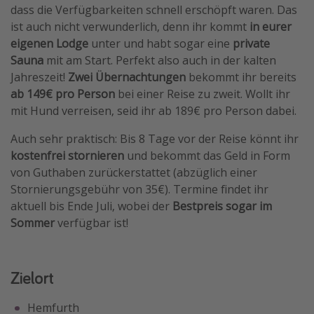
dass die Verfügbarkeiten schnell erschöpft waren. Das
Travel Know How
ist auch nicht verwunderlich, denn ihr kommt
in eurer
Silvesterreisen
eigenen Lodge
unter und habt sogar eine
private
Sauna
mit am Start. Perfekt also auch in der kalten
Last Minute Urlaub Mallorca
Jahreszeit!
Zwei Übernachtungen
bekommt ihr bereits
Last Minute Urlaub Deutschland
ab 149€ pro Person
bei einer Reise zu zweit. Wollt ihr
mit Hund verreisen, seid ihr ab 189€ pro Person dabei.
Auch sehr praktisch: Bis 8 Tage vor der Reise könnt ihr
kostenfrei stornieren
und bekommt das Geld in Form
von Guthaben zurückerstattet (abzüglich einer
Stornierungsgebühr von 35€). Termine findet ihr
aktuell bis Ende Juli, wobei der
Bestpreis sogar im
Sommer
verfügbar ist!
Zielort
Hemfurth