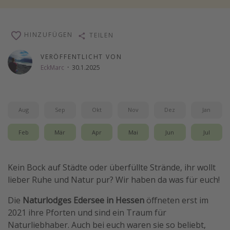
Wochenendtrip
Singlereisen
HINZUFÜGEN
TEILEN
Strandurlaub
VERÖFFENTLICHT VON
Gruppenreisen
EckMarc
·
30.1.2025
Hotels in Hamburg
Hotels in Amsterdam
Aug
Sep
Okt
Nov
Dez
Jan
Hotels am Achensee
Feb
Mär
Apr
Mai
Jun
Jul
Weitere Themen
Reise Journal
Kein Bock auf Städte oder überfüllte Strände, ihr wollt
Familienurlaub in der Türkei
lieber Ruhe und Natur pur? Wir haben da was für euch!
Rundreisen in Thailand
Die
Naturlodges Edersee in Hessen
öffneten erst im
Bahnreisen in der Schweiz
2021 ihre Pforten und sind ein Traum für
Naturliebhaber. Auch bei euch waren sie so beliebt,
Reisepassfreie Reiseziele