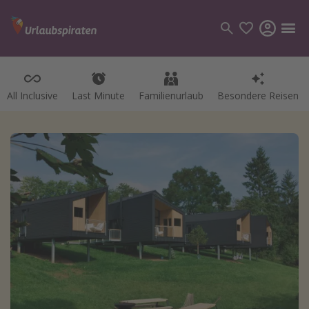
All Inclusive
Last Minute
Familienurlaub
Besondere Reisen
Kategorien
Flüge
Hotel
Pauschalreisen
Kreuzfahrten
Reiseziele
Alle Reiseziele
Bodensee Urlaub
Gozo Urlaub