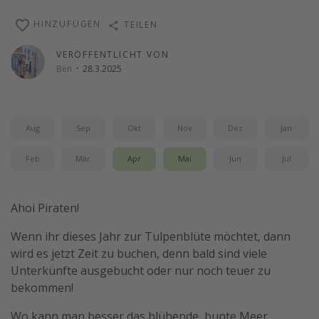
Wochenendtrip
HINZUFÜGEN
TEILEN
Singlereisen
VERÖFFENTLICHT VON
Strandurlaub
Ben
·
28.3.2025
Gruppenreisen
Hotels in Hamburg
Aug
Sep
Okt
Nov
Dez
Jan
Hotels in Amsterdam
Hotels am Achensee
Feb
Mär
Apr
Mai
Jun
Jul
Weitere Themen
Ahoi Piraten!
Reise Journal
Wenn ihr dieses Jahr zur Tulpenblüte möchtet, dann
Familienurlaub in der Türkei
wird es jetzt Zeit zu buchen, denn bald sind viele
Rundreisen in Thailand
Unterkünfte ausgebucht oder nur noch teuer zu
bekommen!
Bahnreisen in der Schweiz
Reisepassfreie Reiseziele
Wo kann man besser das blühende, bunte Meer