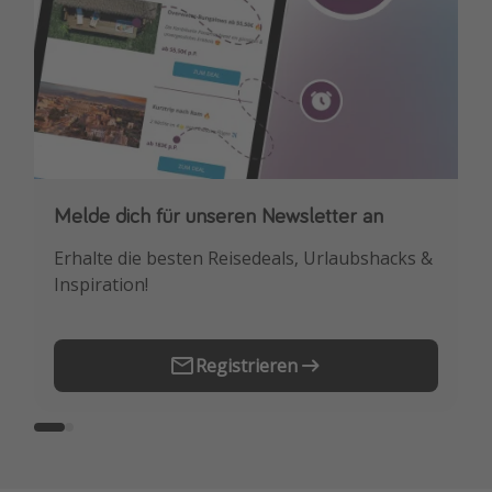
Melde dich für unseren Newsletter an
Downloade unsere App
Erhalte die besten Reisedeals, Urlaubshacks &
Buche die besten Reiseschnäppchen als
Inspiration!
Erstes.
Registrieren