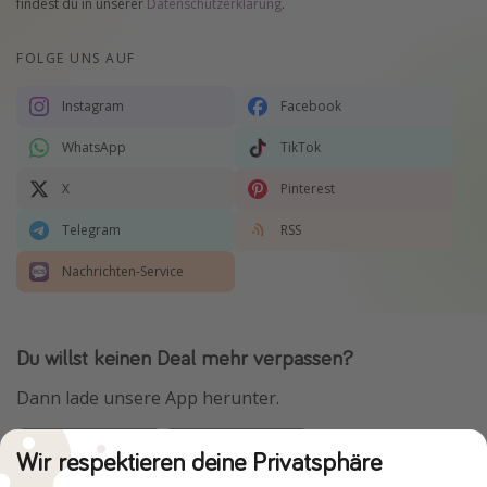
findest du in unserer
Datenschutzerklärung
.
FOLGE UNS AUF
Instagram
Facebook
WhatsApp
TikTok
X
Pinterest
Telegram
RSS
Nachrichten-Service
Du willst keinen Deal mehr verpassen?
Dann lade unsere App herunter.
Wir respektieren deine Privatsphäre