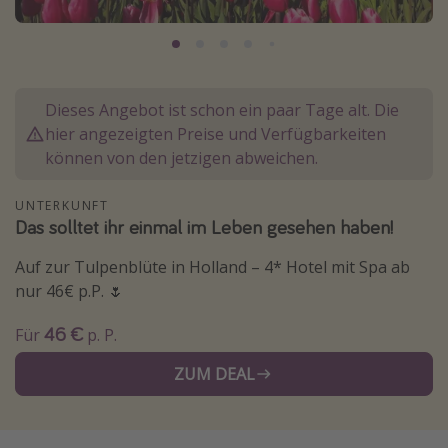
Normandie Urlaub
Goa Urlaub
St. Lucia Urlaub
Dieses Angebot ist schon ein paar Tage alt. Die
Kefalonia Urlaub
hier angezeigten Preise und Verfügbarkeiten
Krabi Urlaub
können von den jetzigen abweichen.
Tulum Urlaub
UNTERKUNFT
Sri Lanka Rundreise
Das solltet ihr einmal im Leben gesehen haben!
Japan Rundreise
Auf zur Tulpenblüte in Holland – 4* Hotel mit Spa ab
nur 46€ p.P. 🌷
Reisethemen
46 €
Für
p. P.
Alle Reisethemen
ZUM DEAL
Wellnessurlaub
Disneyland Paris
Roadtrips