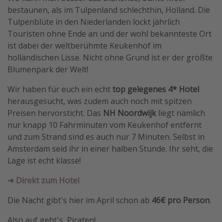
bestaunen, als im Tulpenland schlechthin, Holland. Die
Travel Know How
Tulpenblüte in den Niederlanden lockt jährlich
Silvesterreisen
Touristen ohne Ende an und der wohl bekannteste Ort
Last Minute Urlaub Mallorca
ist dabei der weltberühmte Keukenhof im
holländischen Lisse. Nicht ohne Grund ist er der größte
Last Minute Urlaub Deutschland
Blumenpark der Welt!
Wir haben für euch ein echt
top gelegenes 4* Hotel
herausgesucht, was zudem auch noch mit spitzen
Preisen hervorsticht. Das
NH Noordwijk
liegt nämlich
nur knapp 10 Fahrminuten vom Keukenhof entfernt
und zum Strand sind es auch nur 7 Minuten. Selbst in
Amsterdam seid ihr in einer halben Stunde. Ihr seht, die
Lage ist echt klasse!
➜ Direkt zum Hotel
Die Nacht gibt's hier im April schon ab
46€ pro Person
.
Also auf geht's, Piraten!