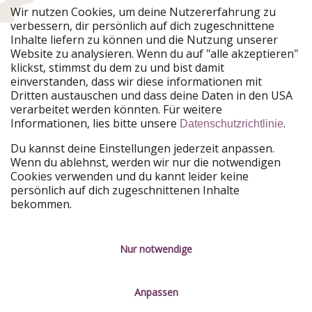
Urlaubspiraten ist Teil der HolidayPirates Group
Wir nutzen Cookies, um deine Nutzererfahrung zu
verbessern, dir persönlich auf dich zugeschnittene
Unsere Märkte
Inhalte liefern zu können und die Nutzung unserer
Website zu analysieren. Wenn du auf "alle akzeptieren"
PiratinViaggio
HolidayPirates
klickst, stimmst du dem zu und bist damit
VakantiePiraten
WakacyjniPiraci
einverstanden, dass wir diese informationen mit
VoyagesPirates
Ferienpiraten
Dritten austauschen und dass deine Daten in den USA
Urlaubspiraten
ViajerosPiratas
verarbeitet werden könnten. Für weitere
TravelPirates
Informationen, lies bitte unsere
.
Datenschutzrichtlinie
Unsere Gruppe
Du kannst deine Einstellungen jederzeit anpassen.
HolidayPirates Group
Wenn du ablehnst, werden wir nur die notwendigen
Cookies verwenden und du kannt leider keine
Lerne uns kennen
Rechtliches
persönlich auf dich zugeschnittenen Inhalte
bekommen.
Über uns
Datenschutz
Karriere
Impressum
Nur notwendige
Presse
Unsere Regeln
Anpassen
Partner
Kontakt