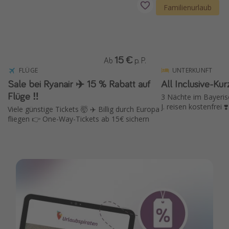
Familienurlaub
15 €
Ab
p. P.
FLÜGE
UNTERKUNFT
Sale bei Ryanair ✈️ 15 % Rabatt auf
All Inclusive-Kur
Flüge ‼️
3 Nächte im Bayeris
J. reisen kostenfrei ❣️
Viele günstige Tickets 🤯 ✈️ Billig durch Europa
fliegen 👉 One-Way-Tickets ab 15€ sichern