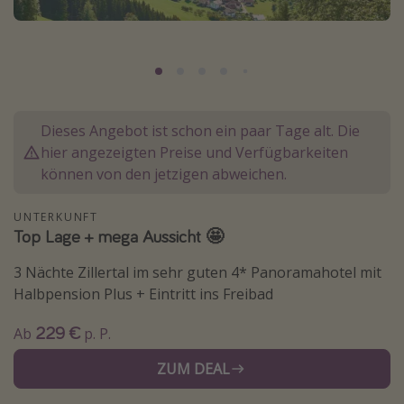
Normandie Urlaub
Goa Urlaub
St. Lucia Urlaub
Kefalonia Urlaub
Dieses Angebot ist schon ein paar Tage alt. Die
Krabi Urlaub
hier angezeigten Preise und Verfügbarkeiten
Tulum Urlaub
können von den jetzigen abweichen.
Sri Lanka Rundreise
UNTERKUNFT
Japan Rundreise
Top Lage + mega Aussicht 🤩
3 Nächte Zillertal im sehr guten 4* Panoramahotel mit
Reisethemen
Halbpension Plus + Eintritt ins Freibad
Alle Reisethemen
229 €
Ab
p. P.
Wellnessurlaub
ZUM DEAL
Disneyland Paris
Roadtrips