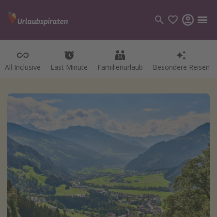
All Inclusive
Last Minute
Familienurlaub
Besondere Reisen
Kategorien
Flüge
Hotel
Pauschalreisen
Kreuzfahrten
Reiseziele
Alle Reiseziele
Bodensee Urlaub
Gozo Urlaub