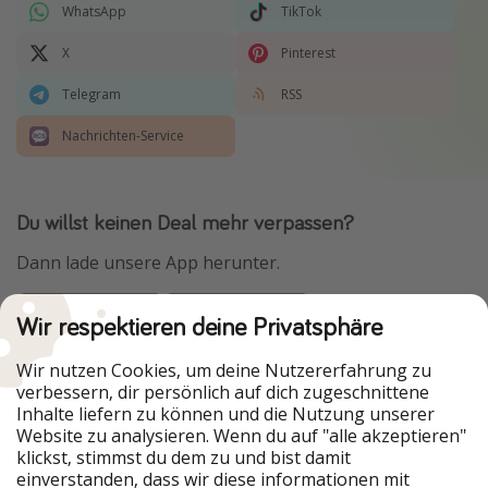
WhatsApp
TikTok
X
Pinterest
Telegram
RSS
Nachrichten-Service
Du willst keinen Deal mehr verpassen?
Dann lade unsere App herunter.
Wir respektieren deine Privatsphäre
Urlaubspiraten ist Teil der HolidayPirates Group
Wir nutzen Cookies, um deine Nutzererfahrung zu
verbessern, dir persönlich auf dich zugeschnittene
Unsere Märkte
Inhalte liefern zu können und die Nutzung unserer
Website zu analysieren. Wenn du auf "alle akzeptieren"
PiratinViaggio
HolidayPirates
klickst, stimmst du dem zu und bist damit
VakantiePiraten
WakacyjniPiraci
einverstanden, dass wir diese informationen mit
VoyagesPirates
Ferienpiraten