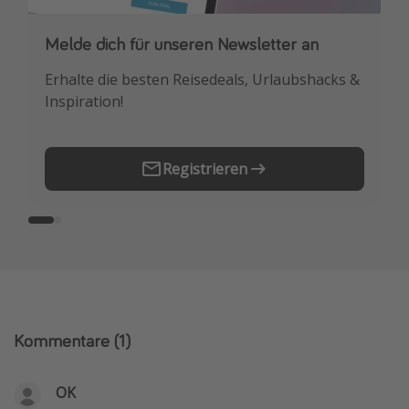
Melde dich für unseren Newsletter an
Downloade unsere App
Erhalte die besten Reisedeals, Urlaubshacks &
Buche die besten Reiseschnäppchen als
Inspiration!
Erstes.
Registrieren
Kommentare
(1)
OK