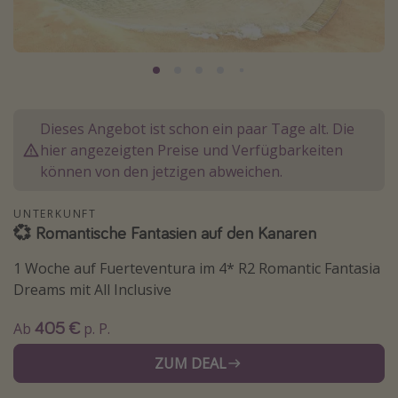
Normandie Urlaub
Goa Urlaub
St. Lucia Urlaub
Kefalonia Urlaub
Dieses Angebot ist schon ein paar Tage alt. Die
Krabi Urlaub
hier angezeigten Preise und Verfügbarkeiten
Tulum Urlaub
können von den jetzigen abweichen.
Sri Lanka Rundreise
UNTERKUNFT
Japan Rundreise
💞 Romantische Fantasien auf den Kanaren
1 Woche auf Fuerteventura im 4* R2 Romantic Fantasia
Reisethemen
Dreams mit All Inclusive
Alle Reisethemen
405 €
Ab
p. P.
Wellnessurlaub
ZUM DEAL
Disneyland Paris
Roadtrips