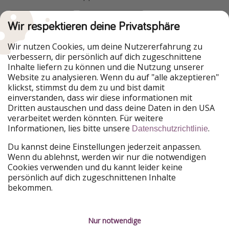
Wir respektieren deine Privatsphäre
Urlaubspiraten ist Teil der HolidayPirates Group
Wir nutzen Cookies, um deine Nutzererfahrung zu
verbessern, dir persönlich auf dich zugeschnittene
Unsere Märkte
Inhalte liefern zu können und die Nutzung unserer
Website zu analysieren. Wenn du auf "alle akzeptieren"
PiratinViaggio
HolidayPirates
klickst, stimmst du dem zu und bist damit
VakantiePiraten
WakacyjniPiraci
einverstanden, dass wir diese informationen mit
VoyagesPirates
Ferienpiraten
Dritten austauschen und dass deine Daten in den USA
Urlaubspiraten
ViajerosPiratas
verarbeitet werden könnten. Für weitere
TravelPirates
Informationen, lies bitte unsere
.
Datenschutzrichtlinie
Unsere Gruppe
Du kannst deine Einstellungen jederzeit anpassen.
HolidayPirates Group
Wenn du ablehnst, werden wir nur die notwendigen
Cookies verwenden und du kannt leider keine
Lerne uns kennen
Rechtliches
persönlich auf dich zugeschnittenen Inhalte
bekommen.
Über uns
Datenschutz
Karriere
Impressum
Nur notwendige