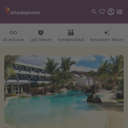
All Inclusive
Last Minute
Familienurlaub
Besondere Reisen
Kategorien
Flüge
Hotel
Pauschalreisen
Kreuzfahrten
Reiseziele
Alle Reiseziele
Bodensee Urlaub
Gozo Urlaub