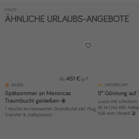
FINDE
ÄHNLICHE URLAUBS-ANGEBOTE
461 €
Ab
p. P.
REISEN
UNTERKUNFT
Spätsommer an Menorcas
5* Gönnung auf T
Traumbucht genießen ☀️
Luxus mit schickem
de la Cruz inkl. Hal
1 Woche im renovierten Strandhotel inkl. Flug,
Fuß vom Strand 🏖️
Transfer & Halbpension