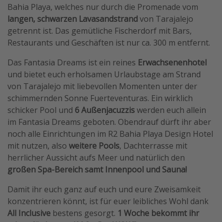
Bahia Playa, welches nur durch die Promenade vom
Travel Know How
langen, schwarzen Lavasandstrand
von Tarajalejo
Silvesterreisen
getrennt ist. Das gemütliche Fischerdorf mit Bars,
Restaurants und Geschäften ist nur ca. 300 m entfernt.
Last Minute Urlaub Mallorca
Last Minute Urlaub Deutschland
Das Fantasia Dreams ist ein reines
Erwachsenenhotel
und bietet euch erholsamen Urlaubstage am Strand
von Tarajalejo mit liebevollen Momenten unter der
schimmernden Sonne Fuerteventuras. Ein wirklich
schicker Pool und
6 Außenjacuzzis
werden euch allein
im Fantasia Dreams geboten. Obendrauf dürft ihr aber
noch alle Einrichtungen im R2 Bahia Playa Design Hotel
mit nutzen, also
weitere Pools
, Dachterrasse mit
herrlicher Aussicht aufs Meer und natürlich den
großen Spa-Bereich samt Innenpool und Sauna!
Damit ihr euch ganz auf euch und eure Zweisamkeit
konzentrieren könnt, ist für euer leibliches Wohl dank
All Inclusive
bestens gesorgt.
1 Woche bekommt ihr