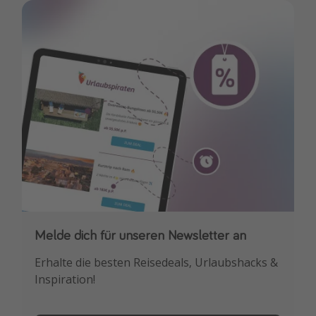
Melde dich für unseren Newsletter an
Downloade unsere App
Erhalte die besten Reisedeals, Urlaubshacks &
Buche die besten Reiseschnäppchen als
Inspiration!
Erstes.