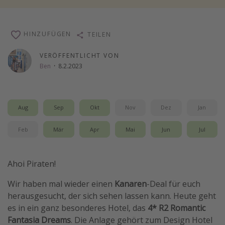
Wochenendtrip
Singlereisen
HINZUFÜGEN
TEILEN
Strandurlaub
VERÖFFENTLICHT VON
Gruppenreisen
Ben
·
8.2.2023
Hotels in Hamburg
Hotels in Amsterdam
Aug
Sep
Okt
Nov
Dez
Jan
Hotels am Achensee
Feb
Mär
Apr
Mai
Jun
Jul
Weitere Themen
Reise Journal
Ahoi Piraten!
Familienurlaub in der Türkei
Wir haben mal wieder einen
Kanaren
-Deal für euch
Rundreisen in Thailand
herausgesucht, der sich sehen lassen kann. Heute geht
Bahnreisen in der Schweiz
es in ein ganz besonderes Hotel, das
4* R2 Romantic
Fantasia Dreams
. Die Anlage gehört zum Design Hotel
Reisepassfreie Reiseziele