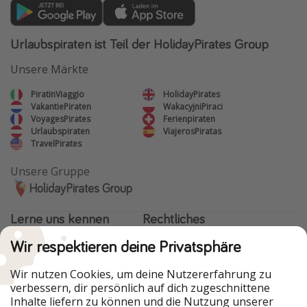
Urlaubspiraten ist Teil der HolidayPirates Group
Unsere Märkte
PiratinViaggio
HolidayPirates
VakantiePiraten
WakacyjniPiraci
VoyagesPirates
Ferienpiraten
Urlaubspiraten
ViajerosPiratas
TravelPirates
Unsere Gruppe
HolidayPirates Group
Lerne uns kennen
Rechtliches
Wir respektieren deine Privatsphäre
Über uns
Datenschutz
Karriere
Impressum
Wir nutzen Cookies, um deine Nutzererfahrung zu
verbessern, dir persönlich auf dich zugeschnittene
Presse
Unsere Regeln
Inhalte liefern zu können und die Nutzung unserer