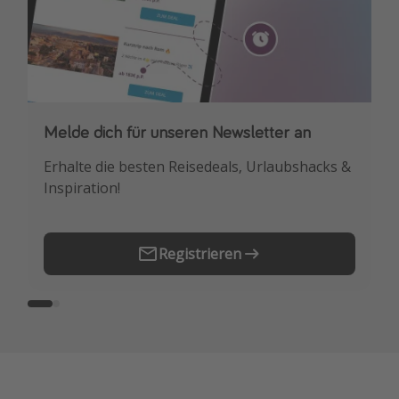
Melde dich für unseren Newsletter an
Downloade unsere App
Erhalte die besten Reisedeals, Urlaubshacks &
Buche die besten Reiseschnäppchen als
Inspiration!
Erstes.
Registrieren