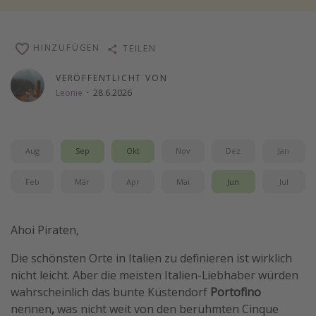
Wochenendtrip
Singlereisen
HINZUFÜGEN
TEILEN
Strandurlaub
VERÖFFENTLICHT VON
Gruppenreisen
Leonie
·
28.6.2026
Hotels in Hamburg
Hotels in Amsterdam
Aug
Sep
Okt
Nov
Dez
Jan
Hotels am Achensee
Feb
Mär
Apr
Mai
Jun
Jul
Weitere Themen
Reise Journal
Ahoi Piraten,
Familienurlaub in der Türkei
Die schönsten Orte in Italien zu definieren ist wirklich
Rundreisen in Thailand
nicht leicht. Aber die meisten Italien-Liebhaber würden
Bahnreisen in der Schweiz
wahrscheinlich
das bunte Küstendorf
Portofino
nennen
,
was nicht weit von den berühmten Cinque
Reisepassfreie Reiseziele