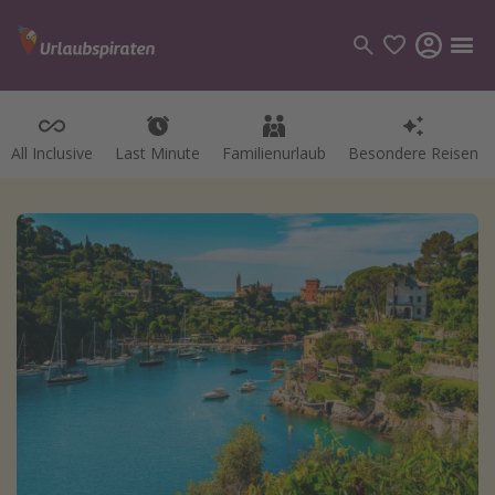
All Inclusive
Last Minute
Familienurlaub
Besondere Reisen
Kategorien
Flüge
Hotel
Pauschalreisen
Kreuzfahrten
Reiseziele
Alle Reiseziele
Bodensee Urlaub
Gozo Urlaub