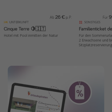
26 €
9
Ab
p. P.
Für
UNTERKUNFT
SONSTIGES
Cinque Terre 🍋🇮🇹
Familienticket 
Hotel mit Pool inmitten der Natur
Für den Sommerurlau
2 Erwachsene und bis
Sitzplatzreservierun