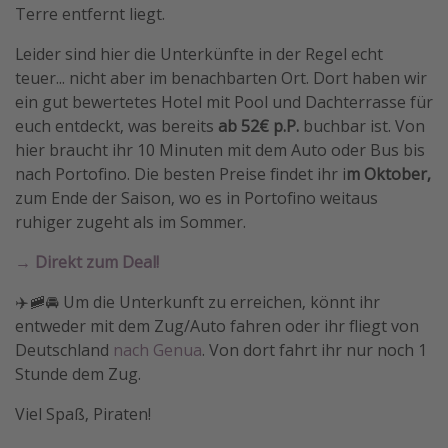
Terre entfernt liegt.
Travel Know How
Leider sind hier die Unterkünfte in der Regel echt
Silvesterreisen
teuer... nicht aber im benachbarten Ort. Dort haben wir
Last Minute Urlaub Mallorca
ein gut bewertetes Hotel mit Pool und Dachterrasse für
Last Minute Urlaub Deutschland
euch entdeckt, was bereits
ab 52€ p.P.
buchbar ist. Von
hier braucht ihr 10 Minuten mit dem Auto oder Bus bis
nach Portofino. Die besten Preise findet ihr i
m Oktober,
zum Ende der Saison, wo es in Portofino weitaus
ruhiger zugeht als im Sommer.
→ Direkt zum Deal!
✈️🚞🚘 Um die Unterkunft zu erreichen, könnt ihr
entweder mit dem Zug/Auto fahren oder ihr fliegt von
Deutschland
nach Genua
. Von dort fahrt ihr nur noch 1
Stunde dem Zug.
Viel Spaß, Piraten!