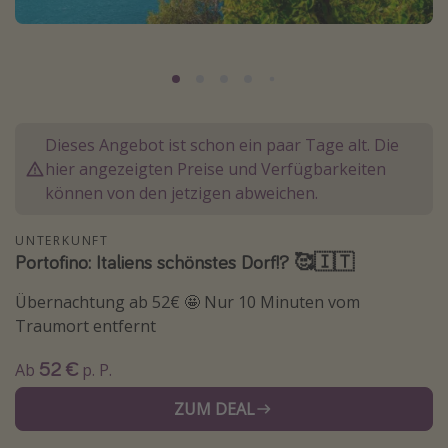
Normandie Urlaub
Goa Urlaub
St. Lucia Urlaub
Kefalonia Urlaub
Dieses Angebot ist schon ein paar Tage alt. Die
Krabi Urlaub
hier angezeigten Preise und Verfügbarkeiten
Tulum Urlaub
können von den jetzigen abweichen.
Sri Lanka Rundreise
UNTERKUNFT
Japan Rundreise
Portofino: Italiens schönstes Dorf!? 🥰🇮🇹
Übernachtung ab 52€ 🤩 Nur 10 Minuten vom
Reisethemen
Traumort entfernt
Alle Reisethemen
52 €
Ab
p. P.
Wellnessurlaub
ZUM DEAL
Disneyland Paris
Roadtrips