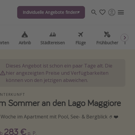
Individuelle Angebote finden
Individuelle Angebote finden
hrten
hrten
Airbnb
Airbnb
Städtereisen
Städtereisen
Flüge
Flüge
Frühbucher
Frühbucher
Kurzu
Kurzu
Dieses Angebot ist schon ein paar Tage alt. Die
hier angezeigten Preise und Verfügbarkeiten
können von den jetzigen abweichen.
NTERKUNFT
Im Sommer an den Lago Maggiore
 Woche im Apartment mit Pool, See- & Bergblick 🤌❤️
283 €
Ab
p. P.