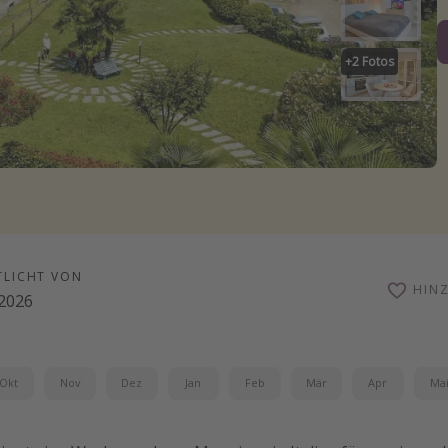
+
2
Fotos
TLICHT VON
HIN
.2026
Okt
Nov
Dez
Jan
Feb
Mär
Apr
Ma