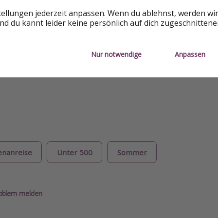
EAL
tellungen jederzeit anpassen. Wenn du ablehnst, werden wi
d du kannt leider keine persönlich auf dich zugeschnitten
Reisepreis ist mit der Veröffentlichung des Deals verfügba
einen Einfluss darauf, wann und wie stark sich ein Reisepre
e besonders hoch ist, kann das Beispieldatum ausgebucht 
Nur notwendige
Anpassen
 & Preis angezeigt wird.
enanreise
Unter 500
Sommer
roblem melden