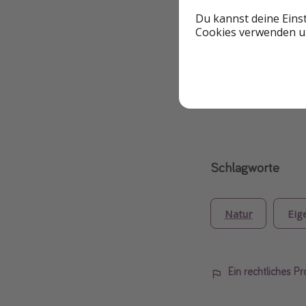
ZUM D
Du kannst deine Eins
Cookies verwenden un
Der hier genannte 
jedoch haben wir k
Wenn die Nachfrag
ein anderes Datum
Schlagworte
Natur
Eig
Ein rechtliches P