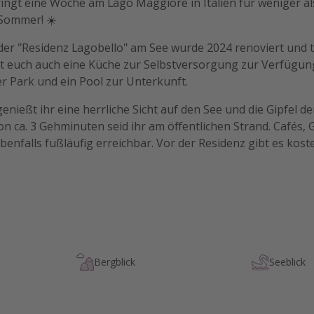
ringt eine Woche am Lago Maggiore in Italien für weniger a
 Sommer! ☀️
der "Residenz Lagobello" am See wurde 2024 renoviert und t
eht euch auch eine Küche zur Selbstversorgung zur Verfügu
r Park und ein Pool zur Unterkunft.
enießt ihr eine herrliche Sicht auf den See und die Gipfel d
on ca. 3 Gehminuten seid ihr am öffentlichen Strand. Cafés,
benfalls fußläufig erreichbar. Vor der Residenz gibt es kost
Bergblick
Seeblick