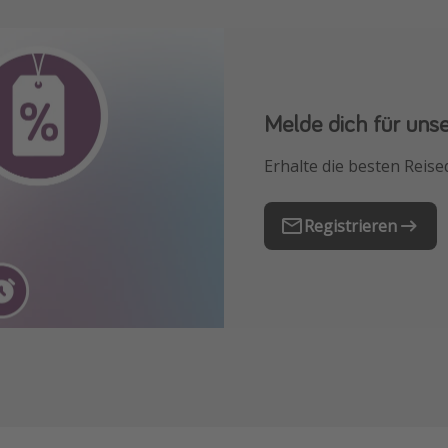
Melde dich für uns
Downloade unsere
Erhalte die besten Reise
Buche die besten Reises
Registrieren