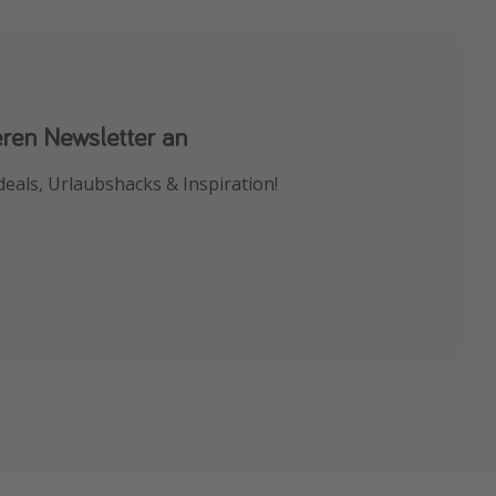
eren Newsletter an
 App
deals, Urlaubshacks & Inspiration!
chnäppchen als Erstes.