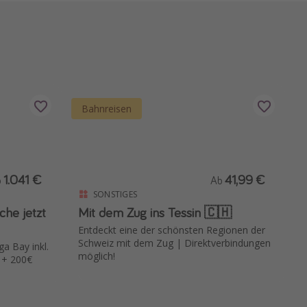
Bahnreisen
1.041 €
41,99 €
b
Ab
SONSTIGES
he jetzt
Mit dem Zug ins Tessin 🇨🇭
Entdeckt eine der schönsten Regionen der
Schweiz mit dem Zug | Direktverbindungen
a Bay inkl.
möglich!
| + 200€