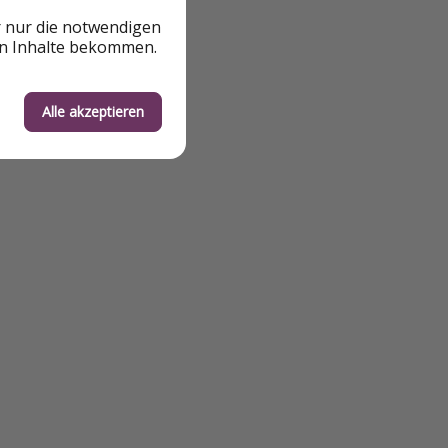
r nur die notwendigen
en Inhalte bekommen.
r und buchbar,
is verändern kann.
sein, sodass euch
Alle akzeptieren