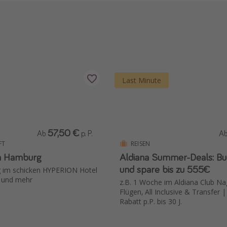
Last Minute
57,50 €
Ab
p. P.
A
FT
REISEN
in Hamburg
Aldiana Summer-Deals: Buc
und spare bis zu 555€
 im schicken HYPERION Hotel
k und mehr
z.B. 1 Woche im Aldiana Club Nag
Flügen, All Inclusive & Transfer 
Rabatt p.P. bis 30 J.