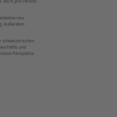
ls 300 € pro Person
eilweise neu
ng. Außerdem
er schweizerischen
 Geschäfte und
enlose Parkplätze.