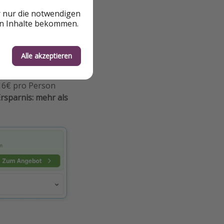
r nur die notwendigen
en Inhalte bekommen.
Alle akzeptieren
rson inkl.
16€ pro Person
rsparnis: mehr als