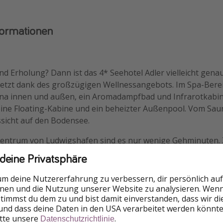
formationen
nd Erholung? Dann ist das 4* Seehotel Adler vielleicht genau
zuletzt dank des großzügigen Wellnessangebots. Im Spa-Bere
una innen und außen, ein Aromadampfbad und Infrarotkabi
eine Floating-Kabine und ein beheizter Außenpool. Vom Sa
ssicht auf den Bodensee.
 Zentrum von Ludwigshafen sind es nur wenige Gehminuten. 
lreiche Wanderwege auf euch.
 deine Privatsphäre
um deine Nutzererfahrung zu verbessern, dir persönlich auf
nnen und die Nutzung unserer Website zu analysieren. Wenn 
im Zimmer der gebuchten Kategorie
 stimmst du dem zu und bist damit einverstanden, dass wir d
und dass deine Daten in den USA verarbeitet werden könnte
chem Frühstücksbuffet
itte unsere
.
Datenschutzrichtlinie