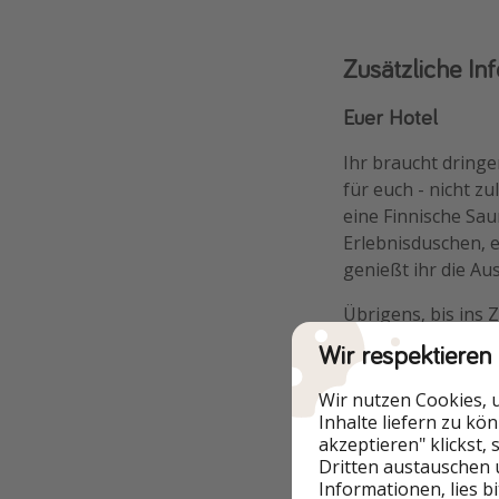
Zusätzliche In
Euer Hotel
Ihr braucht dringe
für euch - nicht 
eine Finnische Sa
Erlebnisduschen, 
genießt ihr die Au
Übrigens, bis ins
in der Region zah
Wir respektieren
Inklusivleistungen
Wir nutzen Cookies, 
Inhalte liefern zu kö
Übernachtung 
akzeptieren" klickst,
Dritten austauschen 
Inklusive tägli
Informationen, lies b