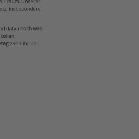
in Traum. Unserer
iz, insbesondere,
nd dabei
noch was
n
tollen
etag
zahlt ihr bei