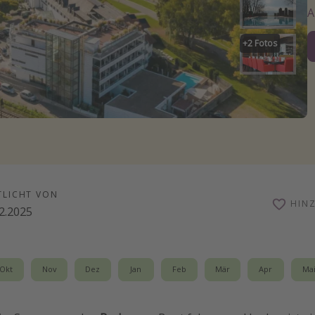
+
2
Fotos
TLICHT VON
HIN
2.2025
Okt
Nov
Dez
Jan
Feb
Mär
Apr
Ma