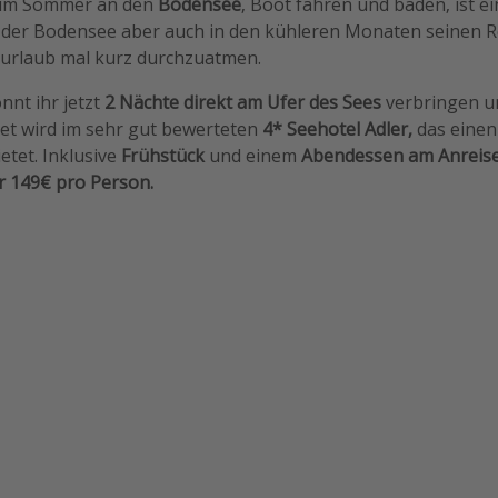
r, im Sommer an den
Bodensee
, Boot fahren und baden, ist e
der Bodensee aber auch in den kühleren Monaten seinen Re
urlaub mal kurz durchzuatmen.
nnt ihr jetzt
2 Nächte direkt am Ufer des Sees
verbringen u
et wird im sehr gut bewerteten
4* Seehotel Adler,
das eine
etet. Inklusive
Frühstück
und einem
Abendessen am Anreis
r 149€ pro Person.