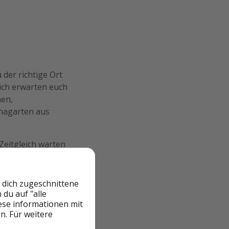
 der richtige Ort
ich erwarten euch
nen,
unagarten aus
Zeitgleich warten
 dich zugeschnittene
du auf "alle
iese informationen mit
n. Für weitere