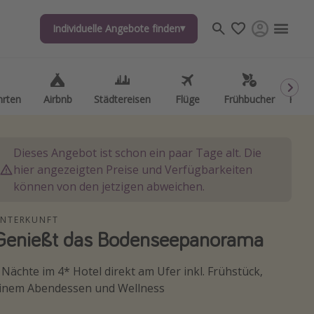
Individuelle Angebote finden
Individuelle Angebote finden
hrten
hrten
Airbnb
Airbnb
Städtereisen
Städtereisen
Flüge
Flüge
Frühbucher
Frühbucher
Kurzu
Kurzu
Dieses Angebot ist schon ein paar Tage alt. Die
hier angezeigten Preise und Verfügbarkeiten
können von den jetzigen abweichen.
NTERKUNFT
Genießt das Bodenseepanorama
 Nächte im 4* Hotel direkt am Ufer inkl. Frühstück,
inem Abendessen und Wellness