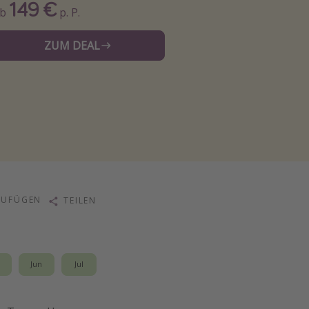
149 €
Ab
p. P.
ZUM DEAL
ZUFÜGEN
TEILEN
i
Jun
Jul