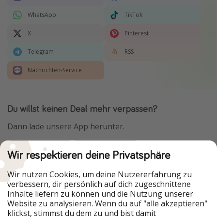
WhatsApp
TikTok
X
Pinterest
Telegram
RSS
Nachrichten-Service
Du willst keinen Deal mehr verpassen?
Dann lade unsere App herunter.
Wir respektieren deine Privatsphäre
Urlaubspiraten ist Teil der HolidayPirates Group
Wir nutzen Cookies, um deine Nutzererfahrung zu
verbessern, dir persönlich auf dich zugeschnittene
Unsere Märkte
Inhalte liefern zu können und die Nutzung unserer
Website zu analysieren. Wenn du auf "alle akzeptieren"
PiratinViaggio
HolidayPirates
klickst, stimmst du dem zu und bist damit
VakantiePiraten
WakacyjniPiraci