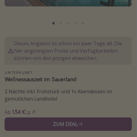
Normandie Urlaub
Goa Urlaub
St. Lucia Urlaub
Kefalonia Urlaub
Dieses Angebot ist schon ein paar Tage alt. Die
Krabi Urlaub
hier angezeigten Preise und Verfügbarkeiten
Tulum Urlaub
können von den jetzigen abweichen.
Sri Lanka Rundreise
UNTERKUNFT
Japan Rundreise
Wellnessauszeit im Sauerland
2 Nächte inkl. Frühstück und 1x Abendessen im
Reisethemen
gemütlichen Landhotel
Alle Reisethemen
134 €
Ab
p. P.
Wellnessurlaub
ZUM DEAL
Disneyland Paris
Roadtrips