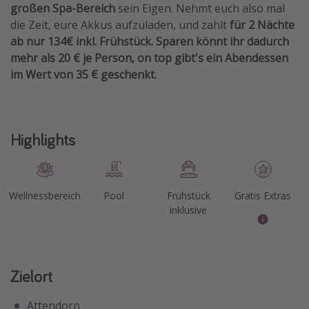
großen Spa-Bereich
sein Eigen. Nehmt euch also mal
Travel Know How
die Zeit, eure Akkus aufzuladen, und zahlt
für 2 Nächte
Silvesterreisen
ab nur 134€ inkl. Frühstück. Sparen könnt ihr dadurch
mehr als 20 € je Person, on top gibt's ein Abendessen
Last Minute Urlaub Mallorca
im Wert von 35 € geschenkt.
Last Minute Urlaub Deutschland
Highlights
Wellnessbereich
Pool
Frühstück
Gratis Extras
inklusive
Zielort
Attendorn