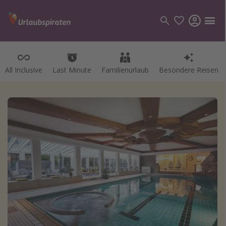
All Inclusive
Last Minute
Familienurlaub
Besondere Reisen
Kategorien
Flüge
Hotel
Pauschalreisen
Kreuzfahrten
Reiseziele
Alle Reiseziele
Bodensee Urlaub
Gozo Urlaub