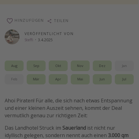
Wochenendtrip
Singlereisen
HINZUFÜGEN
TEILEN
Strandurlaub
VERÖFFENTLICHT VON
Gruppenreisen
Steffi
·
3.4.2025
Hotels in Hamburg
Hotels in Amsterdam
Aug
Sep
Okt
Nov
Dez
Jan
Hotels am Achensee
Feb
Mär
Apr
Mai
Jun
Jul
Weitere Themen
Reise Journal
Ahoi Piraten! Für alle, die sich nach etwas Entspannung
Familienurlaub in der Türkei
und einer kleinen Auszeit sehnen, kommt der Deal
vermutlich genau zur richtigen Zeit:
Rundreisen in Thailand
Bahnreisen in der Schweiz
Das Landhotel Struck im
Sauerland
ist nicht nur
idyllisch gelegen, sondern nennt auch einen
3.000 qm
Reisepassfreie Reiseziele