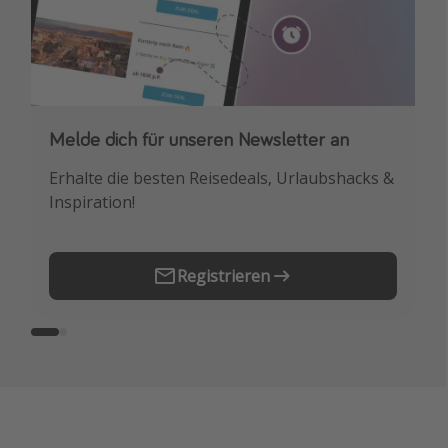
Melde dich für unseren Newsletter an
Downloade unsere App
Erhalte die besten Reisedeals, Urlaubshacks &
Buche die besten Reiseschnäppchen als
Inspiration!
Erstes.
Registrieren