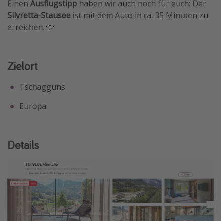
Einen
Ausflugstipp
haben wir auch noch für euch: Der
Travel Know How
Silvretta-Stausee
ist mit dem Auto in ca. 35 Minuten zu
erreichen. 🩵
Silvesterreisen
Last Minute Urlaub Mallorca
Last Minute Urlaub Deutschland
Zielort
Tschagguns
Europa
Details