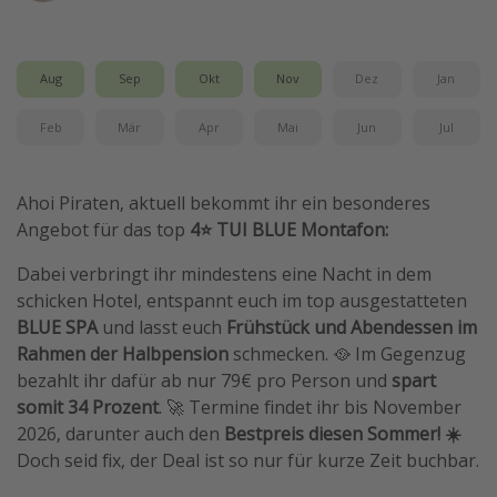
Wochenendtrip
Singlereisen
Aug
Sep
Okt
Nov
Dez
Jan
Strandurlaub
Feb
Mär
Apr
Mai
Jun
Jul
Gruppenreisen
Hotels in Hamburg
Ahoi Piraten, aktuell bekommt ihr ein besonderes
Hotels in Amsterdam
Angebot für das top
4⭐️ TUI BLUE Montafon:
Hotels am Achensee
Dabei verbringt ihr mindestens eine Nacht in dem
schicken Hotel, entspannt euch im top ausgestatteten
Weitere Themen
BLUE SPA
und lasst euch
Frühstück und Abendessen im
Reise Journal
Rahmen der Halbpension
schmecken. 🥘 Im Gegenzug
bezahlt ihr dafür ab nur 79€ pro Person und
spart
Familienurlaub in der Türkei
somit 34 Prozent
. 🚀 Termine findet ihr bis November
Rundreisen in Thailand
2026, darunter auch den
Bestpreis diesen Sommer! ☀️
Bahnreisen in der Schweiz
Doch seid fix, der Deal ist so nur für kurze Zeit buchbar.
Reisepassfreie Reiseziele