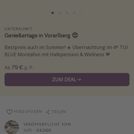
Normandie Urlaub
Goa Urlaub
St. Lucia Urlaub
UNTERKUNFT
Genießertage in Vorarlberg 😍
Kefalonia Urlaub
Krabi Urlaub
Bestpreis auch im Sommer! ☀️ Übernachtung im 4* TUI
BLUE Montafon mit Halbpension & Wellness 💙
Tulum Urlaub
Sri Lanka Rundreise
79 €
Ab
p. P.
Japan Rundreise
ZUM DEAL
Reisethemen
Alle Reisethemen
HINZUFÜGEN
TEILEN
Wellnessurlaub
Disneyland Paris
VERÖFFENTLICHT VON
Steffi
·
6.8.2026
Roadtrips