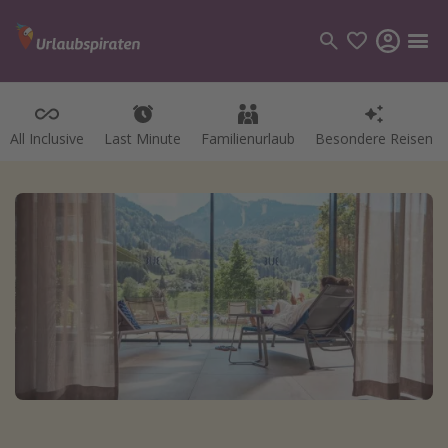
All Inclusive
Last Minute
Familienurlaub
Besondere Reisen
Kategorien
Flüge
Hotel
Pauschalreisen
Kreuzfahrten
Reiseziele
Alle Reiseziele
Bodensee Urlaub
Gozo Urlaub