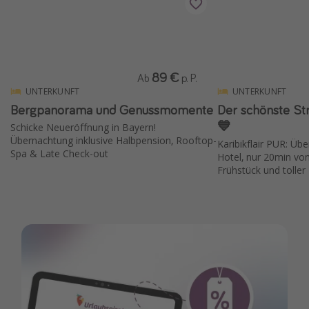
89 €
Ab
p. P.
UNTERKUNFT
UNTERKUNFT
Bergpanorama und Genussmomente
Der schönste Str
💙
Schicke Neueröffnung in Bayern!
Übernachtung inklusive Halbpension, Rooftop-
Karibikflair PUR: Üb
Spa & Late Check-out
Hotel, nur 20min vo
Frühstück und toller