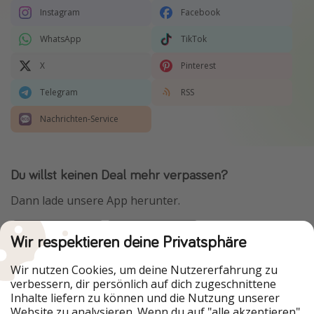
Instagram
Facebook
WhatsApp
TikTok
X
Pinterest
Telegram
RSS
Nachrichten-Service
Du willst keinen Deal mehr verpassen?
Dann lade unsere App herunter.
Wir respektieren deine Privatsphäre
Urlaubspiraten ist Teil der HolidayPirates Group
Wir nutzen Cookies, um deine Nutzererfahrung zu
verbessern, dir persönlich auf dich zugeschnittene
Unsere Märkte
Inhalte liefern zu können und die Nutzung unserer
Website zu analysieren. Wenn du auf "alle akzeptieren"