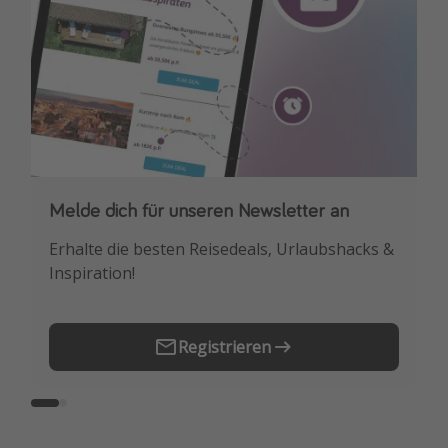
Melde dich für unseren Newsletter an
Downloade unsere App
Erhalte die besten Reisedeals, Urlaubshacks &
Buche die besten Reiseschnäppchen als
Inspiration!
Erstes.
Registrieren