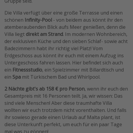
Gruppe seid.
Travel Know How
Die Villa verfügt über eine große Terrasse und einen
Silvesterreisen
schönen
Infinity-Pool
- von beidem aus könnt ihr den
atemberaubenden Blick aufs Meer genießen, denn die
Last Minute Urlaub Mallorca
Villa liegt
direkt am Strand
. Im modernen Wohnbereich,
Last Minute Urlaub Deutschland
der exklusiven Küche und den sieben Schlaf- sowie acht
Badezimmern habt ihr richtig viel Platz! Vom
Erdgeschoss aus könnt ihr euch mit einem Aufzug ins
Untergeschoss fahren lassen. Hier befindet sich auch
ein
Fitnessstudio
, ein Spielzimmer mit Billardtisch und
ein
Spa
mit Türkischem Bad und Whirlpool.
2 Nächte gibt's ab 158 € pro Person
, wenn ihr euch den
Gesamtpreis mit 16 Personen teilt. Ja, wir wissen: Das
sind viele Menschen! Aber diese traumhafte Villa
wollten wir euch trotzdem nicht vorenthalten. Und falls
ihr sowieso gerade einen Urlaub auf Malta plant, ist
diese Unterkunft perfekt, um euch für ein paar Tage
mal was zu gönnen!