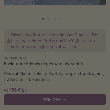
Normandie Urlaub
Goa Urlaub
St. Lucia Urlaub
Kefalonia Urlaub
Dieses Angebot ist schon ein paar Tage alt. Die
Krabi Urlaub
hier angezeigten Preise und Verfügbarkeiten
Tulum Urlaub
können von den jetzigen abweichen.
Sri Lanka Rundreise
UNTERKUNFT
Japan Rundreise
Packt eure Friends ein, es wird stylisch! ⭐️
Villa auf Malta | Infinity-Pool, Gym, Spa, Strandzugang
Reisethemen
| 2 Nächte - 16 Personen
Alle Reisethemen
158 €
Ab
p. P.
Wellnessurlaub
ZUM DEAL
Disneyland Paris
Roadtrips