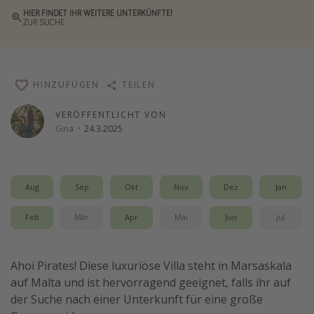
HIER FINDET IHR WEITERE UNTERKÜNFTE!
Wochenendtrip
ZUR SUCHE
Singlereisen
Strandurlaub
Gruppenreisen
HINZUFÜGEN
TEILEN
Hotels in Hamburg
VERÖFFENTLICHT VON
Hotels in Amsterdam
Gina
·
24.3.2025
Hotels am Achensee
Aug
Sep
Okt
Nov
Dez
Jan
Weitere Themen
Feb
Mär
Apr
Mai
Jun
Jul
Reise Journal
Familienurlaub in der Türkei
Ahoi Pirates! Diese luxuriöse Villa steht in Marsaskala
Rundreisen in Thailand
auf Malta und ist hervorragend geeignet, falls ihr auf
Bahnreisen in der Schweiz
der Suche nach einer Unterkunft für eine große
Reisepassfreie Reiseziele