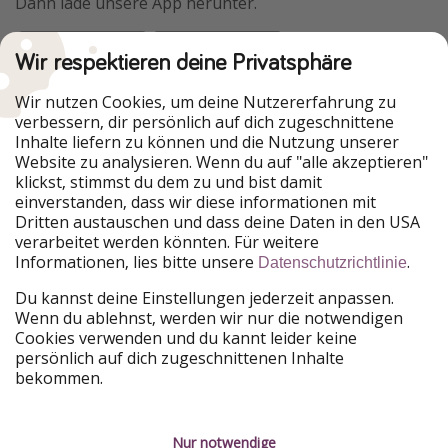
Dann lade unsere App herunter.
Wir respektieren deine Privatsphäre
Urlaubspiraten ist Teil der HolidayPirates Group
Wir nutzen Cookies, um deine Nutzererfahrung zu
verbessern, dir persönlich auf dich zugeschnittene
Unsere Märkte
Inhalte liefern zu können und die Nutzung unserer
Website zu analysieren. Wenn du auf "alle akzeptieren"
PiratinViaggio
HolidayPirates
klickst, stimmst du dem zu und bist damit
VakantiePiraten
WakacyjniPiraci
einverstanden, dass wir diese informationen mit
VoyagesPirates
Ferienpiraten
Dritten austauschen und dass deine Daten in den USA
Urlaubspiraten
ViajerosPiratas
verarbeitet werden könnten. Für weitere
TravelPirates
Informationen, lies bitte unsere
.
Datenschutzrichtlinie
Unsere Gruppe
Du kannst deine Einstellungen jederzeit anpassen.
HolidayPirates Group
Wenn du ablehnst, werden wir nur die notwendigen
Cookies verwenden und du kannt leider keine
Lerne uns kennen
Rechtliches
persönlich auf dich zugeschnittenen Inhalte
bekommen.
Über uns
Datenschutz
Karriere
Impressum
Nur notwendige