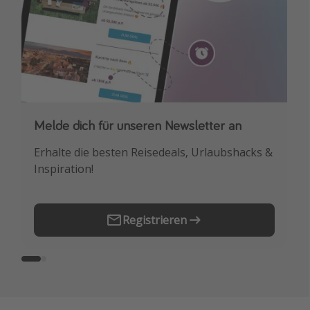
Melde dich für unseren Newsletter an
Downloade unsere App
Erhalte die besten Reisedeals, Urlaubshacks &
Buche die besten Reiseschnäppchen als
Inspiration!
Erstes.
Registrieren