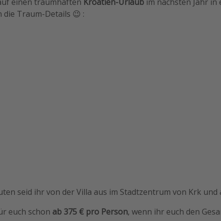
 auf einen traumhaften
Kroatien-Urlaub
im nächsten Jahr in
die Traum-Details 😉 :
ten seid ihr von der Villa aus im Stadtzentrum von Krk und
für euch schon
ab 375 € pro Person
, wenn ihr euch den Gesa