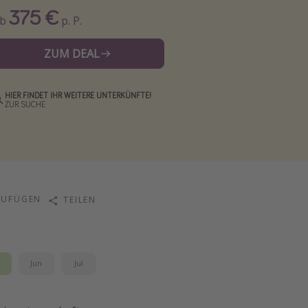
375 €
Ab
p. P.
ZUM DEAL
HIER FINDET IHR WEITERE UNTERKÜNFTE!
ZUR SUCHE
ZUFÜGEN
TEILEN
i
Jun
Jul