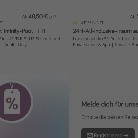
48,50 €
Ab
p. P.
Ab
FT
UNTERKUNFT
 Infinity-Pool 🏊🏻‍♂️
24H-All-inclusive-Traum a
ins 4* TUI BLUE Strandresort
Luxusurlaub im 5* Resort mit 2 In
mit Frühstück – Adults Only
Privatstrand & Spa | Privater Po
Melde dich für uns
Downloade unsere
Erhalte die besten Reise
Buche die besten Reises
Registrieren