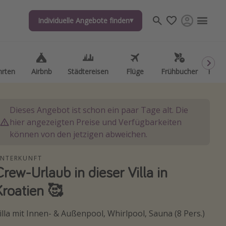
Individuelle Angebote finden
Individuelle Angebote finden
hrten
hrten
Airbnb
Airbnb
Städtereisen
Städtereisen
Flüge
Flüge
Frühbucher
Frühbucher
Kurzu
Kurzu
Dieses Angebot ist schon ein paar Tage alt. Die
hier angezeigten Preise und Verfügbarkeiten
können von den jetzigen abweichen.
NTERKUNFT
Crew-Urlaub in dieser Villa in
Kroatien 🥰
illa mit Innen- & Außenpool, Whirlpool, Sauna (8 Pers.)