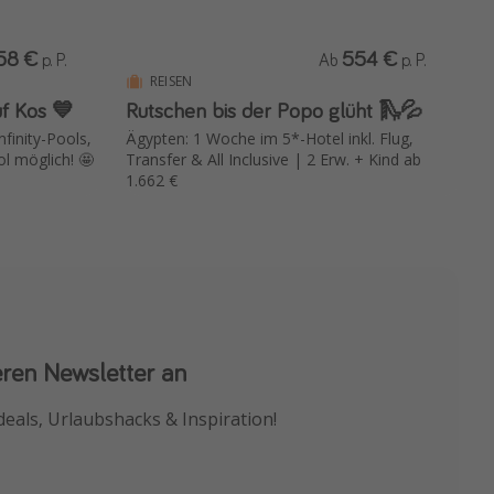
58 €
554 €
p. P.
Ab
p. P.
REISEN
uf Kos 💙
Rutschen bis der Popo glüht 🛝💦
finity-Pools,
Ägypten: 1 Woche im 5*-Hotel inkl. Flug,
ol möglich! 🤩
Transfer & All Inclusive | 2 Erw. + Kind ab
1.662 €
eren Newsletter an
 App
deals, Urlaubshacks & Inspiration!
chnäppchen als Erstes.