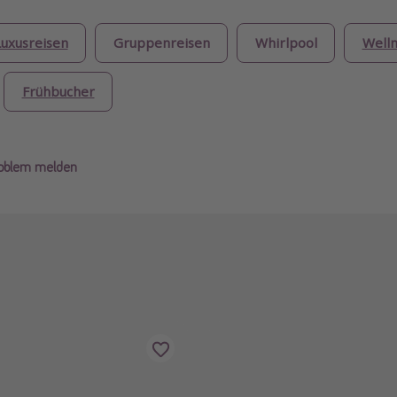
Luxusreisen
Gruppenreisen
Whirlpool
Welln
Frühbucher
roblem melden