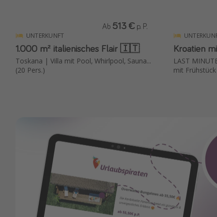
513 €
Ab
p. P.
UNTERKUNFT
UNTERKUN
1.000 m² italienisches Flair 🇮🇹
Kroatien mit
Toskana | Villa mit Pool, Whirlpool, Sauna...
LAST MINUTE 
(20 Pers.)