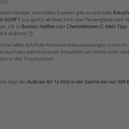
🇺🇸
ebten Oktober zum Indian Summer gibt es eine tolle
Kreuzf
n Schiff 1.
Los geht's ab New York über Neuengland nach No
ps, z.B. in
Boston, Halifax
oder
Charlottetown
.👏
Mein Tipp:
0 € Aufpreis! 👌
nd bei Mein Schiff die Premium Inklusivleistungen schon im
üsst euch also während eurer Kreuzfahrt um nichts mehr G
glos in den Traumurlaub!
ilie liegt der
Aufpreis für 1x Kind in der Kabine bei nur 599 €