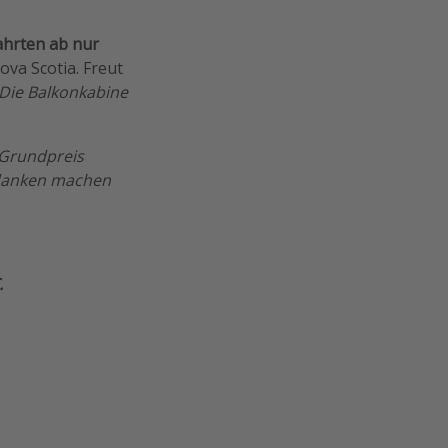
ahrten ab nur
va Scotia. Freut
Die Balkonkabine
 Grundpreis
edanken machen
.