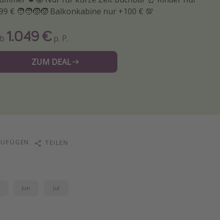
99 € 🧑‍🧑‍🧒‍🧒 Balkonkabine nur +100 € 💯
1.049 €
Ab
p. P.
ZUM DEAL
ZUFÜGEN
TEILEN
i
Jun
Jul