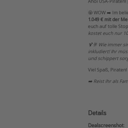
Ahoi USA-Piraten! 
🤩 WOW ➡️ Im beli
1.049 € mit der Mei
euch auf tolle Stop
kostet euch nur 10
🍹🥂 Wie immer si
inkludiert! Ihr m
und schippert sor
Viel Spaß, Piraten!
➡️ Reist ihr als Fam
Details
Dealscreenshot: