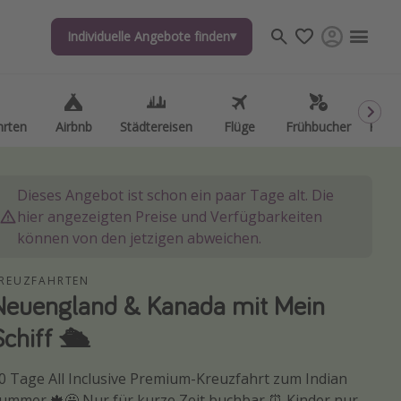
Individuelle Angebote finden
Individuelle Angebote finden
hrten
hrten
Airbnb
Airbnb
Städtereisen
Städtereisen
Flüge
Flüge
Frühbucher
Frühbucher
Kurzu
Kurzu
Dieses Angebot ist schon ein paar Tage alt. Die
hier angezeigten Preise und Verfügbarkeiten
können von den jetzigen abweichen.
REUZFAHRTEN
Neuengland & Kanada mit Mein
Schiff 🛳️
0 Tage All Inclusive Premium-Kreuzfahrt zum Indian
ummer 🍁🤩 Nur für kurze Zeit buchbar ⏰ Kinder nur