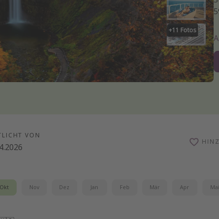
5
+
11
Fotos
TLICHT VON
HIN
4.2026
Okt
Nov
Dez
Jan
Feb
Mär
Apr
Ma