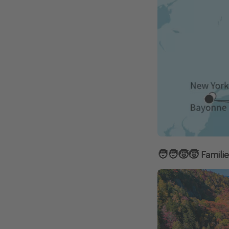
🧑‍🧑‍🧒‍🧒 Famil