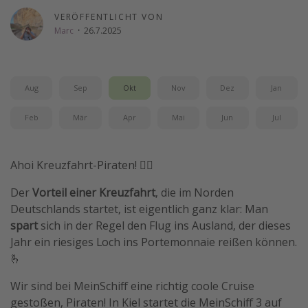
Wochenendtrip
VERÖFFENTLICHT VON
Marc
·
26.7.2025
Singlereisen
Strandurlaub
Gruppenreisen
Aug
Sep
Okt
Nov
Dez
Jan
Hotels in Hamburg
Feb
Mär
Apr
Mai
Jun
Jul
Hotels in Amsterdam
Hotels am Achensee
Ahoi Kreuzfahrt-Piraten! 🏴‍☠️
Weitere Themen
Der
Vorteil einer Kreuzfahrt
, die im Norden
Deutschlands startet, ist eigentlich ganz klar: Man
Reise Journal
spart
sich in der Regel den Flug ins Ausland, der dieses
Familienurlaub in der Türkei
Jahr ein riesiges Loch ins Portemonnaie reißen können.
🫰
Rundreisen in Thailand
Bahnreisen in der Schweiz
Wir sind bei MeinSchiff eine richtig coole Cruise
gestoßen, Piraten! In Kiel startet die MeinSchiff 3 auf
Reisepassfreie Reiseziele