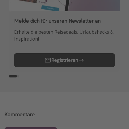
Melde dich für unseren Newsletter an
Downloade unsere App
Erhalte die besten Reisedeals, Urlaubshacks &
Buche die besten Reiseschnäppchen als
Inspiration!
Erstes.
Registrieren
Kommentare