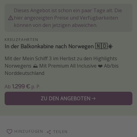
Normandie Urlaub
Dieses Angebot ist schon ein paar Tage alt. Die
Goa Urlaub
hier angezeigten Preise und Verfügbarkeiten
können von den jetzigen abweichen.
St. Lucia Urlaub
Kefalonia Urlaub
KREUZFAHRTEN
In der Balkonkabine nach Norwegen 🇳🇴☀️
Krabi Urlaub
Tulum Urlaub
Mit der Mein Schiff 3 im Herbst zu den Highlights
Norwegens ⛰️ Mit Premium All Inclusive ❤️ Ab/bis
Sri Lanka Rundreise
Norddeutschland
Japan Rundreise
1.299 €
Ab
p. P.
Reisethemen
ZU DEN ANGEBOTEN
Alle Reisethemen
Wellnessurlaub
Disneyland Paris
HINZUFÜGEN
TEILEN
Roadtrips