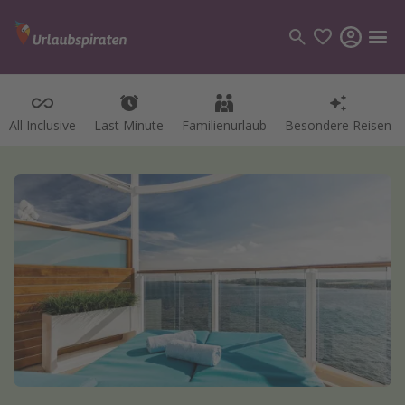
All Inclusive
Last Minute
Familienurlaub
Besondere Reisen
Kategorien
Flüge
Hotel
Pauschalreisen
Kreuzfahrten
Reiseziele
Alle Reiseziele
Bodensee Urlaub
Gozo Urlaub