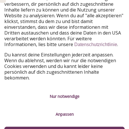
verbessern, dir persönlich auf dich zugeschnittene
Unsere Märkte
Inhalte liefern zu können und die Nutzung unserer
Website zu analysieren. Wenn du auf "alle akzeptieren"
PiratinViaggio
HolidayPirates
klickst, stimmst du dem zu und bist damit
VakantiePiraten
WakacyjniPiraci
einverstanden, dass wir diese informationen mit
VoyagesPirates
Ferienpiraten
Dritten austauschen und dass deine Daten in den USA
Urlaubspiraten
ViajerosPiratas
verarbeitet werden könnten. Für weitere
TravelPirates
Informationen, lies bitte unsere
.
Datenschutzrichtlinie
Unsere Gruppe
Du kannst deine Einstellungen jederzeit anpassen.
HolidayPirates Group
Wenn du ablehnst, werden wir nur die notwendigen
Cookies verwenden und du kannt leider keine
Lerne uns kennen
Rechtliches
persönlich auf dich zugeschnittenen Inhalte
bekommen.
Über uns
Datenschutz
Karriere
Impressum
Nur notwendige
Presse
Unsere Regeln
Anpassen
Partner
Kontakt
Nachhaltigkeit
Service-Kontrolle