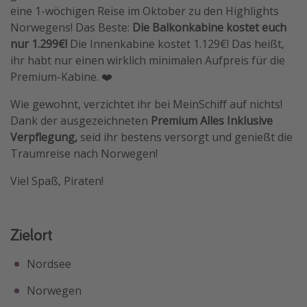
eine 1-wöchigen Reise im Oktober zu den Highlights
Travel Know How
Norwegens! Das Beste:
Die Balkonkabine kostet euch
Silvesterreisen
nur 1.299€!
Die Innenkabine kostet 1.129€! Das heißt,
ihr habt nur einen wirklich minimalen Aufpreis für die
Last Minute Urlaub Mallorca
Premium-Kabine. ❤️
Last Minute Urlaub Deutschland
Wie gewohnt, verzichtet ihr bei MeinSchiff auf nichts!
Dank der ausgezeichneten
Premium Alles Inklusive
Verpflegung,
seid ihr bestens versorgt und genießt die
Traumreise nach Norwegen!
Viel Spaß, Piraten!
Zielort
Nordsee
Norwegen