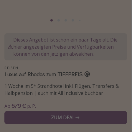
Normandie Urlaub
Goa Urlaub
St. Lucia Urlaub
Kefalonia Urlaub
Dieses Angebot ist schon ein paar Tage alt. Die
Krabi Urlaub
hier angezeigten Preise und Verfügbarkeiten
können von den jetzigen abweichen.
Tulum Urlaub
Sri Lanka Rundreise
REISEN
Japan Rundreise
Luxus auf Rhodos zum TIEFPREIS 😜
1 Woche im 5* Strandhotel inkl. Flügen, Transfers &
Reisethemen
Halbpension | auch mit All Inclusive buchbar
Alle Reisethemen
679 €
Ab
p. P.
Wellnessurlaub
ZUM DEAL
Disneyland Paris
Roadtrips