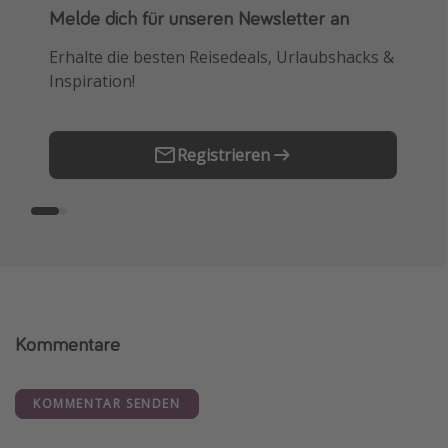
Melde dich für unseren Newsletter an
Downloade unsere App
Erhalte die besten Reisedeals, Urlaubshacks &
Buche die besten Reiseschnäppchen als
Inspiration!
Erstes.
Registrieren
Kommentare
KOMMENTAR SENDEN