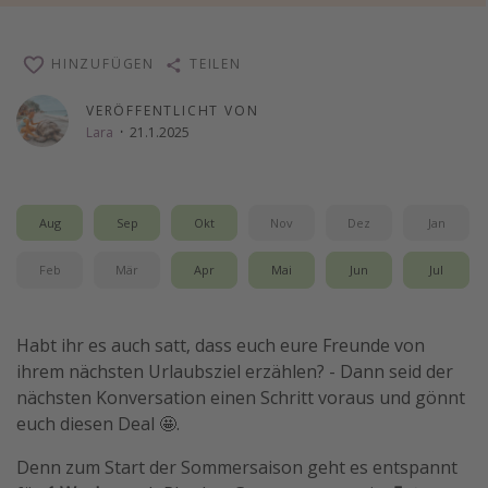
Wochenendtrip
Singlereisen
HINZUFÜGEN
TEILEN
Strandurlaub
VERÖFFENTLICHT VON
Gruppenreisen
Lara
·
21.1.2025
Hotels in Hamburg
Hotels in Amsterdam
Aug
Sep
Okt
Nov
Dez
Jan
Hotels am Achensee
Feb
Mär
Apr
Mai
Jun
Jul
Weitere Themen
Reise Journal
Habt ihr es auch satt, dass euch eure Freunde von
ihrem nächsten Urlaubsziel erzählen? - Dann seid der
Familienurlaub in der Türkei
nächsten Konversation einen Schritt voraus und gönnt
Rundreisen in Thailand
euch diesen Deal 🤩.
Bahnreisen in der Schweiz
Denn zum Start der Sommersaison geht es entspannt
Reisepassfreie Reiseziele