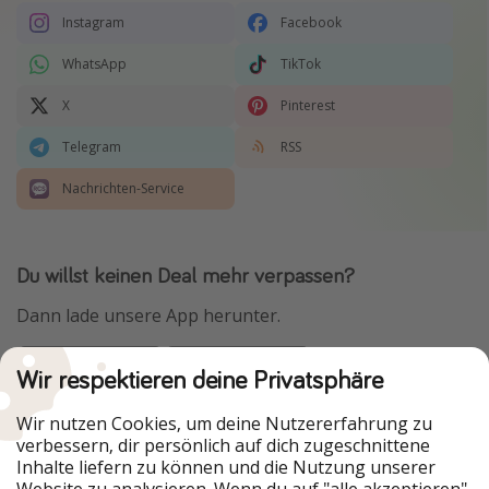
Instagram
Facebook
WhatsApp
TikTok
X
Pinterest
Telegram
RSS
Nachrichten-Service
Du willst keinen Deal mehr verpassen?
Dann lade unsere App herunter.
Wir respektieren deine Privatsphäre
Urlaubspiraten ist Teil der HolidayPirates Group
Wir nutzen Cookies, um deine Nutzererfahrung zu
verbessern, dir persönlich auf dich zugeschnittene
Unsere Märkte
Inhalte liefern zu können und die Nutzung unserer
Website zu analysieren. Wenn du auf "alle akzeptieren"