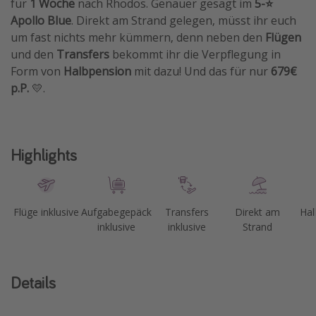
für
1 Woche
nach Rhodos. Genauer gesagt im
5-⭐️
Travel Know How
Apollo Blue
. Direkt am Strand gelegen, müsst ihr euch
um fast nichts mehr kümmern, denn neben den
Flügen
Silvesterreisen
und den
Transfers
bekommt ihr die Verpflegung in
Last Minute Urlaub Mallorca
Form von
Halbpension
mit dazu! Und das für nur
679€
Last Minute Urlaub Deutschland
p.P.
💛.
Highlights
Flüge inklusive
Aufgabegepäck
Transfers
Direkt am
Hal
inklusive
inklusive
Strand
Details