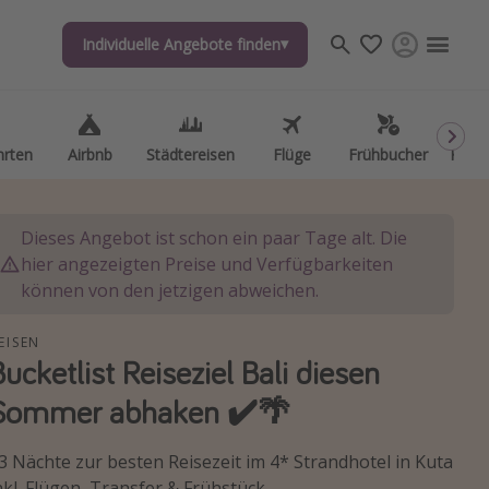
Individuelle Angebote finden
Individuelle Angebote finden
hrten
hrten
Airbnb
Airbnb
Städtereisen
Städtereisen
Flüge
Flüge
Frühbucher
Frühbucher
Kurzu
Kurzu
Dieses Angebot ist schon ein paar Tage alt. Die
hier angezeigten Preise und Verfügbarkeiten
können von den jetzigen abweichen.
EISEN
Bucketlist Reiseziel Bali diesen
Sommer abhaken ✔️🌴
3 Nächte zur besten Reisezeit im 4* Strandhotel in Kuta
nkl. Flügen, Transfer & Frühstück