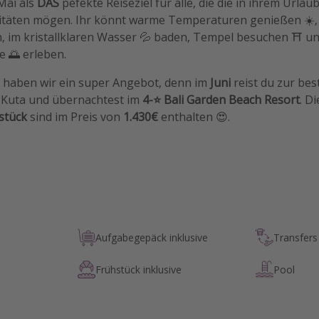
 Mai als
DAS
pefekte Reiseziel für alle, die die in ihrem Urlau
vitäten mögen. Ihr könnt warme Temperaturen genießen ☀️
n, im kristallklaren Wasser 💦 baden, Tempel besuchen ⛩️ u
 🌅 erleben.
haben wir ein super Angebot, denn im
Juni
reist du zur bes
, Kuta und übernachtest im
4-⭐️ Bali Garden Beach Resort
. D
stück
sind im Preis von
1.430€
enthalten 😍.
Aufgabegepäck inklusive
Transfers 
Frühstück inklusive
Pool