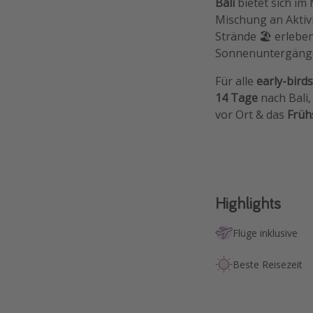
Bali
bietet sich im
Mischung an Akti
Strände 🏖️ erlebe
Sonnenuntergänge
Für alle
early-birds
14 Tage
nach Bali
vor Ort & das
Früh
Highlights
Flüge inklusive
Beste Reisezeit