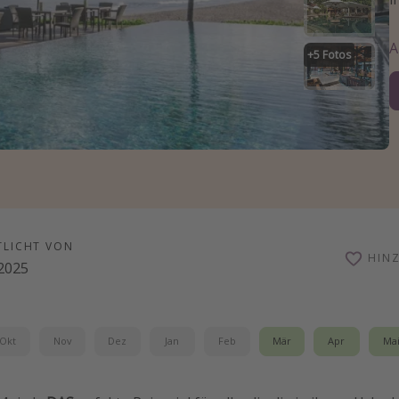
+
5
Fotos
TLICHT VON
HIN
.2025
Okt
Nov
Dez
Jan
Feb
Mär
Apr
Ma