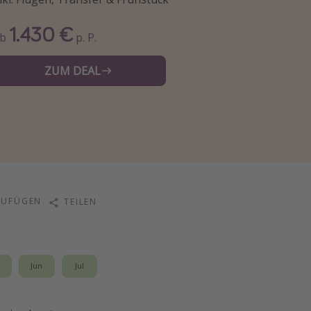
1.430 €
Ab
p. P.
ZUM DEAL
ZUFÜGEN
TEILEN
i
Jun
Jul