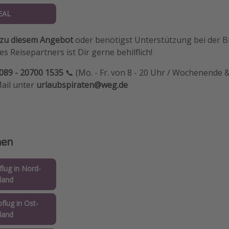
EAL
 zu diesem Angebot
oder benötigst Unterstützung bei der 
s Reisepartners ist Dir gerne behilflich!
089 - 20700 1535
📞 (Mo. - Fr. von 8 - 20 Uhr / Wochenende &
Mail unter
urlaubspiraten@weg.de
nen
lug in Nord-
land
flug in Ost-
land