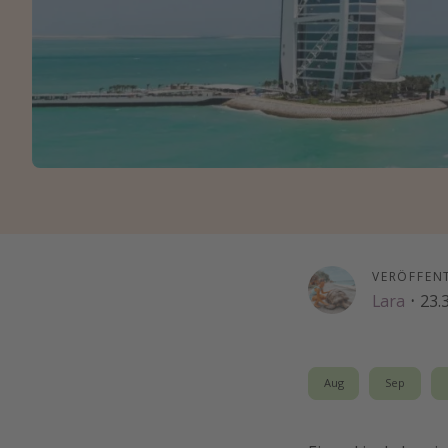
VERÖFFEN
Lara
·
23.
Aug
Sep