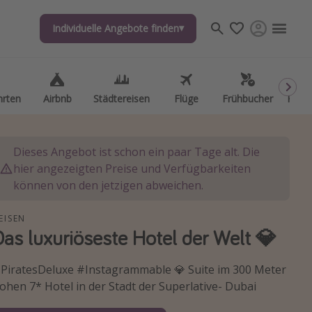
Individuelle Angebote finden
Individuelle Angebote finden
hrten
hrten
Airbnb
Airbnb
Städtereisen
Städtereisen
Flüge
Flüge
Frühbucher
Frühbucher
Kurzu
Kurzu
Dieses Angebot ist schon ein paar Tage alt. Die
hier angezeigten Preise und Verfügbarkeiten
können von den jetzigen abweichen.
EISEN
Das luxuriöseste Hotel der Welt 💎
PiratesDeluxe #Instagrammable 💎 Suite im 300 Meter
ohen 7* Hotel in der Stadt der Superlative- Dubai