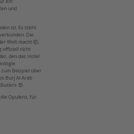
ur ein
sten und
den ist. Es steht
 verbunden. Die
er Welt macht 🤯,
offiziell nicht
der, den das Hotel
nologie
s zum Beispiel über
s Burj Al Arab
Butlers 😍.
 die Opulenz, für