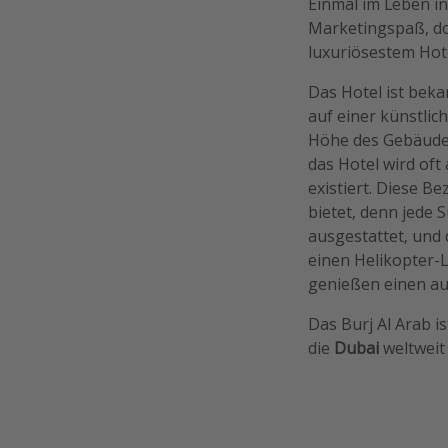
Einmal im Leben in
Marketingspaß, do
luxuriösestem Hote
Das Hotel ist beka
auf einer künstlic
Höhe des Gebäudes
das Hotel wird oft 
existiert. Diese B
bietet, denn jede 
ausgestattet, und d
einen Helikopter-L
genießen einen auß
Das Burj Al Arab i
die
Dubai
weltweit 