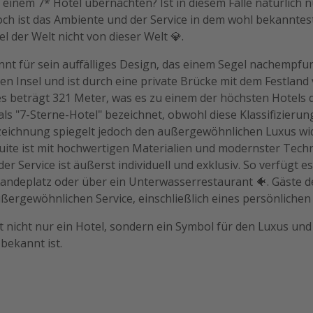
 einem 7* Hotel übernachten? Ist in diesem Falle natürlich n
ch ist das Ambiente und der Service in dem wohl bekannte
l der Welt nicht von dieser Welt 💎.
nnt für sein auffälliges Design, das einem Segel nachempfun
hen Insel und ist durch eine private Brücke mit dem Festland
 beträgt 321 Meter, was es zu einem der höchsten Hotels d
als "7-Sterne-Hotel" bezeichnet, obwohl diese Klassifizierung 
ezeichnung spiegelt jedoch den außergewöhnlichen Luxus wi
Suite ist mit hochwertigen Materialien und modernster Tech
er Service ist äußerst individuell und exklusiv. So verfügt e
andeplatz oder über ein Unterwasserrestaurant 🐠. Gäste de
ergewöhnlichen Service, einschließlich eines persönlichen 
st nicht nur ein Hotel, sondern ein Symbol für den Luxus und
bekannt ist.