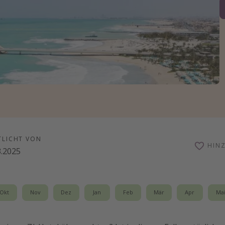
TLICHT VON
HIN
3.2025
Okt
Nov
Dez
Jan
Feb
Mär
Apr
Ma