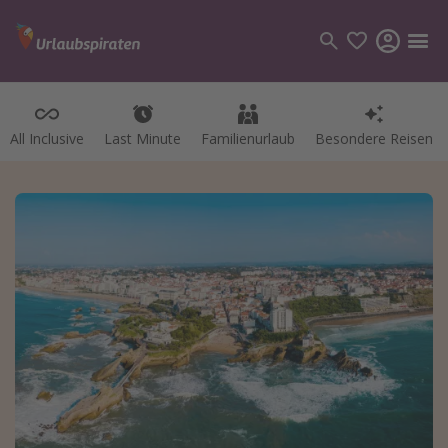
All Inclusive
Last Minute
Familienurlaub
Besondere Reisen
Kategorien
Flüge
Hotel
Pauschalreisen
Kreuzfahrten
Reiseziele
Alle Reiseziele
Bodensee Urlaub
Gozo Urlaub