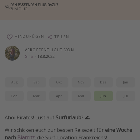
DEN PASSENDEN FLUG DAZU?
Wochenendtrip
ZUM FLUG
Singlereisen
Strandurlaub
HINZUFÜGEN
TEILEN
Gruppenreisen
Hotels in Hamburg
VERÖFFENTLICHT VON
Gina
·
18.8.2022
Hotels in Amsterdam
Hotels am Achensee
Aug
Sep
Okt
Nov
Dez
Jan
Weitere Themen
Feb
Mär
Apr
Mai
Jun
Jul
Reise Journal
Familienurlaub in der Türkei
Ahoi Pirates! Lust auf
Surfurlaub
? 🌊
Rundreisen in Thailand
Bahnreisen in der Schweiz
Wir schicken euch zur besten Reisezeit für
eine Woche
nach
Biarritz
, die Surf-Location Frankreichs!
Reisepassfreie Reiseziele