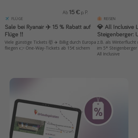
15 €
Ab
p. P.
FLÜGE
REISEN
Sale bei Ryanair ✈️ 15 % Rabatt auf
💎 All Inclusive 
Flüge ‼️
Steigenberger: 
Viele günstige Tickets 🤯 ✈️ Billig durch Europa
z.B. als Winterfluch
fliegen 👉 One-Way-Tickets ab 15€ sichern
im 5* Steigenberger
All Inclusive