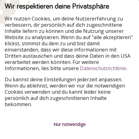
Wir respektieren deine Privatsphäre
Urlaubspiraten ist Teil der HolidayPirates Group
Wir nutzen Cookies, um deine Nutzererfahrung zu
verbessern, dir persönlich auf dich zugeschnittene
Unsere Märkte
Inhalte liefern zu können und die Nutzung unserer
Website zu analysieren. Wenn du auf "alle akzeptieren"
PiratinViaggio
HolidayPirates
klickst, stimmst du dem zu und bist damit
VakantiePiraten
WakacyjniPiraci
einverstanden, dass wir diese informationen mit
VoyagesPirates
Ferienpiraten
Dritten austauschen und dass deine Daten in den USA
Urlaubspiraten
ViajerosPiratas
verarbeitet werden könnten. Für weitere
TravelPirates
Informationen, lies bitte unsere
.
Datenschutzrichtlinie
Unsere Gruppe
Du kannst deine Einstellungen jederzeit anpassen.
HolidayPirates Group
Wenn du ablehnst, werden wir nur die notwendigen
Cookies verwenden und du kannt leider keine
Lerne uns kennen
Rechtliches
persönlich auf dich zugeschnittenen Inhalte
bekommen.
Über uns
Datenschutz
Karriere
Impressum
Nur notwendige
Presse
Unsere Regeln