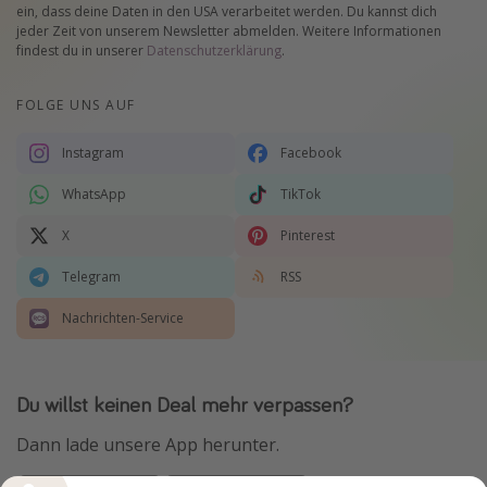
ein, dass deine Daten in den USA verarbeitet werden. Du kannst dich
jeder Zeit von unserem Newsletter abmelden. Weitere Informationen
findest du in unserer
Datenschutzerklärung
.
FOLGE UNS AUF
Instagram
Facebook
WhatsApp
TikTok
X
Pinterest
Telegram
RSS
Nachrichten-Service
Du willst keinen Deal mehr verpassen?
Dann lade unsere App herunter.