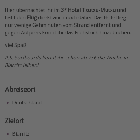
Travel Know How
Hier übernachtet ihr im
3* Hotel Txutxu-Mutxu
und
habt den
Flug
direkt auch noch dabei. Das Hotel liegt
Silvesterreisen
nur wenige Gehminuten vom Strand entfernt und
Last Minute Urlaub Mallorca
gegen Aufpreis könnt ihr das Frühstück hinzubuchen.
Last Minute Urlaub Deutschland
Viel Spaß!
P.S. Surfboards könnt ihr schon ab 75€ die Woche in
Biarritz leihen!
Abreiseort
Deutschland
Zielort
Biarritz