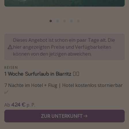
Normandie Urlaub
Goa Urlaub
St. Lucia Urlaub
Kefalonia Urlaub
Dieses Angebot ist schon ein paar Tage alt. Die
Krabi Urlaub
hier angezeigten Preise und Verfügbarkeiten
Tulum Urlaub
können von den jetzigen abweichen.
Sri Lanka Rundreise
REISEN
Japan Rundreise
1 Woche Surfurlaub in Biarritz 🏄‍♀️
7 Nächte im Hotel + Flug | Hotel kostenlos stornierbar
Reisethemen
✅
Alle Reisethemen
424 €
Ab
p. P.
Wellnessurlaub
ZUR UNTERKUNFT
Disneyland Paris
Roadtrips