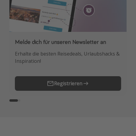
Melde dich für unseren Newsletter an
Downloade unsere App
Erhalte die besten Reisedeals, Urlaubshacks &
Buche die besten Reiseschnäppchen als
Inspiration!
Erstes.
Registrieren