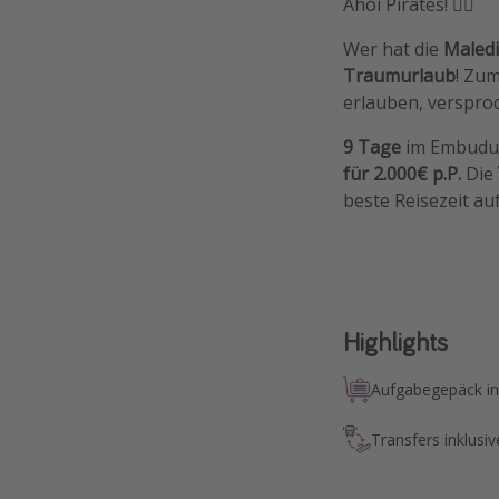
Ahoi Pirates! 🏴‍☠️
Wer hat die
Maled
Traumurlaub
! Zu
erlauben, versproc
9 Tage
im Embudu 
für 2.000€ p.P.
Die
beste Reisezeit au
Highlights
Aufgabegepäck in
Transfers inklusiv