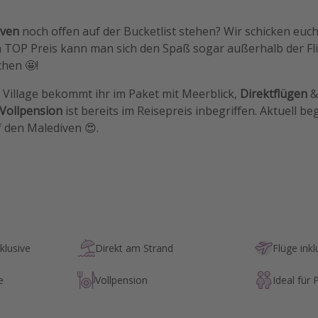
iven
noch offen auf der Bucketlist stehen? Wir schicken euc
m TOP Preis kann man sich den Spaß sogar außerhalb der Fl
hen 🤩!
Village bekommt ihr im Paket mit Meerblick,
Direktflügen
&
Vollpension
ist bereits im Reisepreis inbegriffen. Aktuell be
f den Malediven 😍.
klusive
Direkt am Strand
Flüge inkl
e
Vollpension
Ideal für 