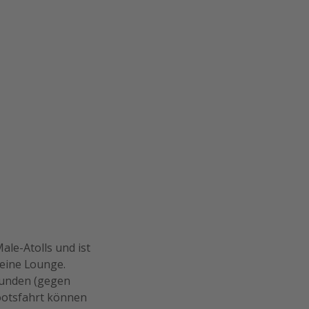
ale-Atolls und ist
 eine Lounge.
kunden (gegen
Bootsfahrt können