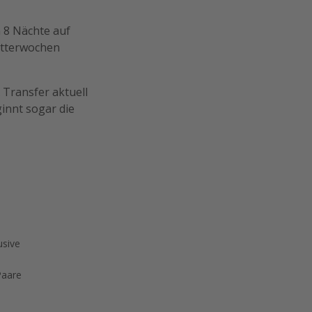
h 8 Nächte auf
itterwochen
 Transfer aktuell
ginnt sogar die
usive
Paare