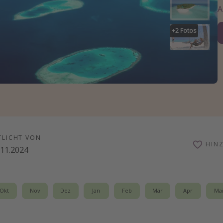
+
2
Fotos
TLICHT VON
HIN
.11.2024
Okt
Nov
Dez
Jan
Feb
Mär
Apr
Ma