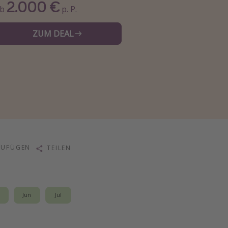
2.000 €
Ab
p. P.
ZUM DEAL
ZUFÜGEN
TEILEN
i
Jun
Jul