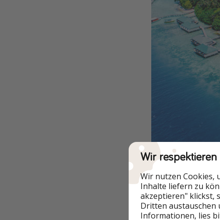
Wir respektieren
Wir nutzen Cookies, 
Inhalte liefern zu kö
akzeptieren" klickst,
Dritten austauschen 
Informationen, lies b
✈️ Reisebeispiel