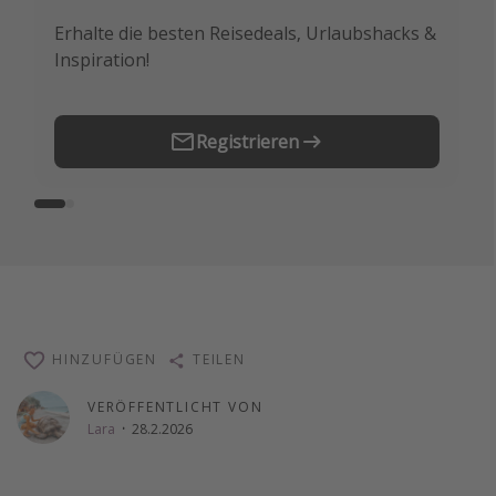
Travel Know How
Erhalte die besten Reisedeals, Urlaubshacks &
Buche die besten Reiseschnäppchen als
Inspiration!
Erstes.
Silvesterreisen
Last Minute Urlaub Mallorca
Last Minute Urlaub Deutschland
Registrieren
HINZUFÜGEN
TEILEN
VERÖFFENTLICHT VON
Lara
·
28.2.2026