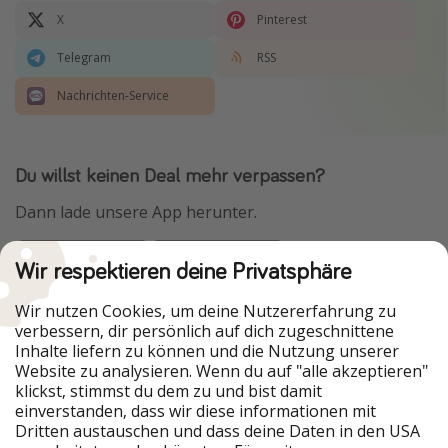
X
Pinterest
Telegram
RSS
Nachrichten-Service
Du willst keinen Deal mehr verpassen?
Dann lade unsere App herunter.
Wir respektieren deine Privatsphäre
Urlaubspiraten ist Teil der HolidayPirates Group
Wir nutzen Cookies, um deine Nutzererfahrung zu
verbessern, dir persönlich auf dich zugeschnittene
Unsere Märkte
Inhalte liefern zu können und die Nutzung unserer
Website zu analysieren. Wenn du auf "alle akzeptieren"
PiratinViaggio
HolidayPirates
klickst, stimmst du dem zu und bist damit
VakantiePiraten
WakacyjniPiraci
einverstanden, dass wir diese informationen mit
VoyagesPirates
Ferienpiraten
Dritten austauschen und dass deine Daten in den USA
Urlaubspiraten
ViajerosPiratas