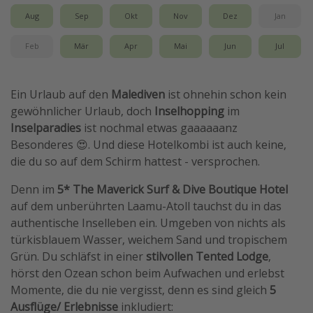
Aug
Sep
Okt
Nov
Dez
Jan
Feb
Mär
Apr
Mai
Jun
Jul
Ein Urlaub auf den
Malediven
ist ohnehin schon kein
gewöhnlicher Urlaub, doch
Inselhopping
im
Inselparadies
ist nochmal etwas gaaaaaanz
Besonderes 😍. Und diese Hotelkombi ist auch keine,
die du so auf dem Schirm hattest - versprochen.
Denn im
5* The Maverick Surf & Dive Boutique Hotel
auf dem unberührten Laamu-Atoll tauchst du in das
authentische Inselleben ein. Umgeben von nichts als
türkisblauem Wasser, weichem Sand und tropischem
Grün. Du schläfst in einer
stilvollen Tented Lodge
,
hörst den Ozean schon beim Aufwachen und erlebst
Momente, die du nie vergisst, denn es sind gleich
5
Ausflüge/ Erlebnisse
inkludiert: