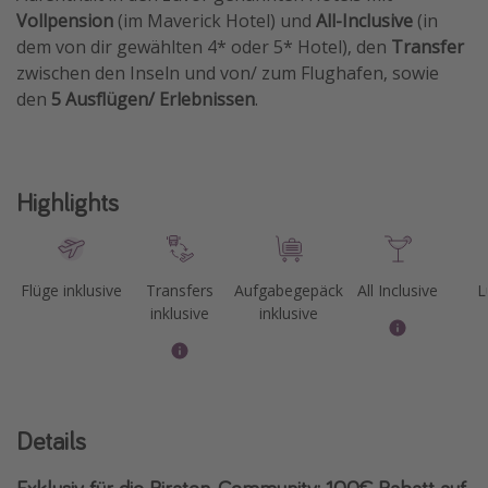
Vollpension
(im Maverick Hotel) und
All-Inclusive
(in
dem von dir gewählten 4* oder 5* Hotel), den
Transfer
zwischen den Inseln und von/ zum Flughafen, sowie
den
5 Ausflügen/ Erlebnissen
.
Highlights
Flüge inklusive
Transfers
Aufgabegepäck
All Inclusive
L
inklusive
inklusive
Details
Exklusiv für die Piraten-Community: 100€ Rabatt auf