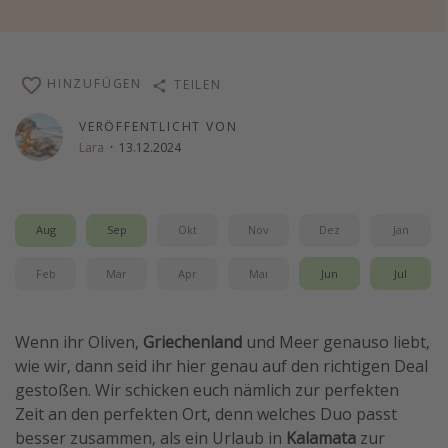
Wochenendtrip
Singlereisen
HINZUFÜGEN
TEILEN
Strandurlaub
Gruppenreisen
VERÖFFENTLICHT VON
Lara
·
13.12.2024
Hotels in Hamburg
Hotels in Amsterdam
Hotels am Achensee
Aug
Sep
Okt
Nov
Dez
Jan
Feb
Mär
Apr
Mai
Jun
Jul
Weitere Themen
Reise Journal
Wenn ihr Oliven,
Griechenland
und Meer genauso liebt,
Familienurlaub in der Türkei
wie wir, dann seid ihr hier genau auf den richtigen Deal
Rundreisen in Thailand
gestoßen. Wir schicken euch nämlich zur perfekten
Bahnreisen in der Schweiz
Zeit an den perfekten Ort, denn welches Duo passt
besser zusammen, als ein Urlaub in
Kalamata
zur
Reisepassfreie Reiseziele