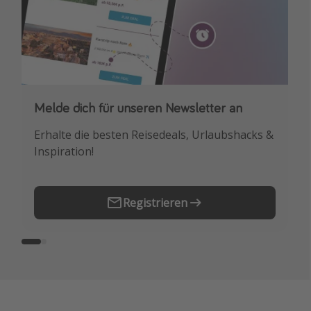
Melde dich für unseren Newsletter an
Downloade unsere App
Erhalte die besten Reisedeals, Urlaubshacks &
Buche die besten Reiseschnäppchen als
Inspiration!
Erstes.
Registrieren