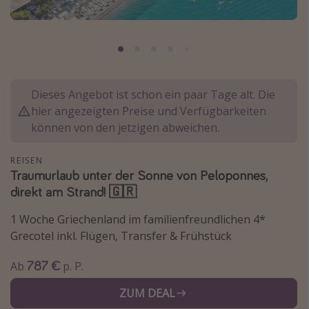
Normandie Urlaub
Goa Urlaub
St. Lucia Urlaub
Kefalonia Urlaub
Dieses Angebot ist schon ein paar Tage alt. Die
Krabi Urlaub
hier angezeigten Preise und Verfügbarkeiten
können von den jetzigen abweichen.
Tulum Urlaub
Sri Lanka Rundreise
REISEN
Japan Rundreise
Traumurlaub unter der Sonne von Peloponnes,
direkt am Strand! 🇬🇷
Reisethemen
1 Woche Griechenland im familienfreundlichen 4*
Grecotel inkl. Flügen, Transfer & Frühstück
Alle Reisethemen
Wellnessurlaub
787 €
Ab
p. P.
Disneyland Paris
ZUM DEAL
Roadtrips