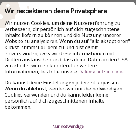
Wir respektieren deine Privatsphäre
Urlaubspiraten ist Teil der HolidayPirates Group
Wir nutzen Cookies, um deine Nutzererfahrung zu
verbessern, dir persönlich auf dich zugeschnittene
Unsere Märkte
Inhalte liefern zu können und die Nutzung unserer
Website zu analysieren. Wenn du auf "alle akzeptieren"
PiratinViaggio
HolidayPirates
klickst, stimmst du dem zu und bist damit
VakantiePiraten
WakacyjniPiraci
einverstanden, dass wir diese informationen mit
VoyagesPirates
Ferienpiraten
Dritten austauschen und dass deine Daten in den USA
Urlaubspiraten
ViajerosPiratas
verarbeitet werden könnten. Für weitere
TravelPirates
Informationen, lies bitte unsere
.
Datenschutzrichtlinie
Unsere Gruppe
Du kannst deine Einstellungen jederzeit anpassen.
HolidayPirates Group
Wenn du ablehnst, werden wir nur die notwendigen
Cookies verwenden und du kannt leider keine
Lerne uns kennen
Rechtliches
persönlich auf dich zugeschnittenen Inhalte
bekommen.
Über uns
Datenschutz
Karriere
Impressum
Nur notwendige
Presse
Unsere Regeln