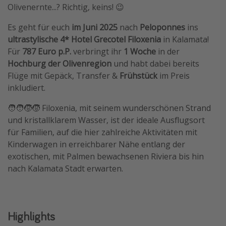
Olivenernte...? Richtig, keins! 😉
Travel Know How
Es geht für euch
im Juni 2025
nach
Peloponnes
ins
Silvesterreisen
ultrastylische 4* Hotel Grecotel Filoxenia
in Kalamata!
Last Minute Urlaub Mallorca
Für
787 Euro p.P.
verbringt ihr
1 Woche
in der
Last Minute Urlaub Deutschland
Hochburg der Olivenregion
und habt dabei bereits
Flüge mit Gepäck, Transfer &
Frühstück
im Preis
inkludiert.
🧑‍🧑‍🧒‍🧒 Filoxenia, mit seinem wunderschönen Strand
und kristallklarem Wasser, ist der ideale Ausflugsort
für Familien, auf die hier zahlreiche Aktivitäten mit
Kinderwagen in erreichbarer Nähe entlang der
exotischen, mit Palmen bewachsenen Riviera bis hin
nach Kalamata Stadt erwarten.
Highlights