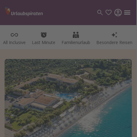
All Inclusive
Last Minute
Familienurlaub
Besondere Reisen
Kategorien
Flüge
Hotel
Pauschalreisen
Kreuzfahrten
Reiseziele
Alle Reiseziele
Bodensee Urlaub
Gozo Urlaub