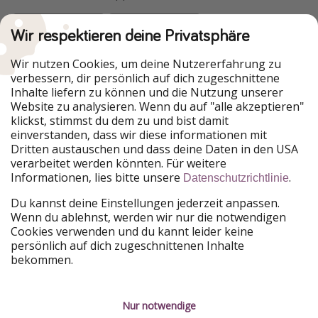
Wir respektieren deine Privatsphäre
Urlaubspiraten ist Teil der HolidayPirates Group
Wir nutzen Cookies, um deine Nutzererfahrung zu
verbessern, dir persönlich auf dich zugeschnittene
Unsere Märkte
Inhalte liefern zu können und die Nutzung unserer
Website zu analysieren. Wenn du auf "alle akzeptieren"
PiratinViaggio
HolidayPirates
klickst, stimmst du dem zu und bist damit
VakantiePiraten
WakacyjniPiraci
einverstanden, dass wir diese informationen mit
VoyagesPirates
Ferienpiraten
Dritten austauschen und dass deine Daten in den USA
Urlaubspiraten
ViajerosPiratas
verarbeitet werden könnten. Für weitere
TravelPirates
Informationen, lies bitte unsere
.
Datenschutzrichtlinie
Unsere Gruppe
Du kannst deine Einstellungen jederzeit anpassen.
HolidayPirates Group
Wenn du ablehnst, werden wir nur die notwendigen
Cookies verwenden und du kannt leider keine
Lerne uns kennen
Rechtliches
persönlich auf dich zugeschnittenen Inhalte
bekommen.
Über uns
Datenschutz
Karriere
Impressum
Nur notwendige