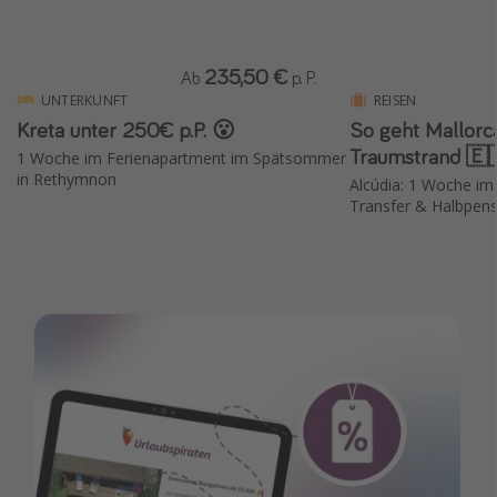
235,50 €
Ab
p. P.
UNTERKUNFT
REISEN
Kreta unter 250€ p.P. 😮
So geht Mallorc
Traumstrand 🇪
1 Woche im Ferienapartment im Spätsommer
in Rethymnon
Alcúdia: 1 Woche im t
Transfer & Halbpens