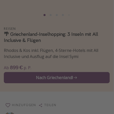
Normandie Urlaub
Goa Urlaub
St. Lucia Urlaub
REISEN
Kefalonia Urlaub
🌴 Griechenland-Inselhopping: 3 Inseln mit All
Krabi Urlaub
Inclusive & Flügen
Tulum Urlaub
Rhodos & Kos inkl. Flügen, 4-Sterne-Hotels mit All
Sri Lanka Rundreise
Inclusive und Ausflug auf die Insel Symi
Japan Rundreise
899 €
Ab
p. P.
Nach Griechenland!
Reisethemen
Alle Reisethemen
Wellnessurlaub
Disneyland Paris
HINZUFÜGEN
TEILEN
Roadtrips