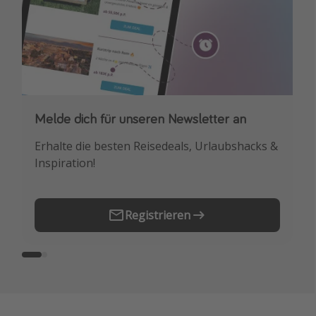
Melde dich für unseren Newsletter an
Downloade unsere App
Erhalte die besten Reisedeals, Urlaubshacks &
Buche die besten Reiseschnäppchen als
Inspiration!
Erstes.
Registrieren