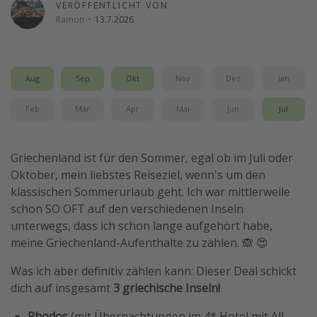
VERÖFFENTLICHT VON
Wochenendtrip
Ramon
·
13.7.2026
Singlereisen
Strandurlaub
Aug
Sep
Okt
Nov
Dez
Jan
Gruppenreisen
Hotels in Hamburg
Feb
Mär
Apr
Mai
Jun
Jul
Hotels in Amsterdam
Hotels am Achensee
Griechenland ist für den Sommer, egal ob im Juli oder
Oktober, mein liebstes Reiseziel, wenn's um den
klassischen Sommerurlaub geht. Ich war mittlerweile
Weitere Themen
schon SO OFT auf den verschiedenen Inseln
Reise Journal
unterwegs, dass ich schon lange aufgehört habe,
meine Griechenland-Aufenthalte zu zählen. 🙈 😍
Familienurlaub in der Türkei
Rundreisen in Thailand
Was ich aber definitiv zählen kann: Dieser Deal schickt
dich auf insgesamt
3 griechische Inseln!
Bahnreisen in der Schweiz
Reisepassfreie Reiseziele
Rhodos
(mit Übernachtungen im 4* Hotel mit All