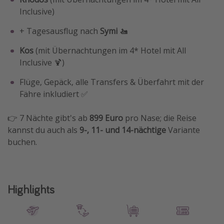
Inclusive)
Travel Know How
Silvesterreisen
+ Tagesausflug nach
Symi 🚤
Last Minute Urlaub Mallorca
Kos
(mit Übernachtungen im 4* Hotel mit All
Last Minute Urlaub Deutschland
Inclusive 🍹)
Flüge, Gepäck, alle Transfers & Überfahrt mit der
Fähre inkludiert ✅
👉 7 Nächte gibt's ab
899 Euro
pro Nase; die Reise
kannst du auch als
9-, 11- und 14-nächtige
Variante
buchen.
Highlights