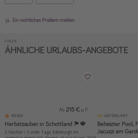
Ein rechtliches Problem melden
FINDE
ÄHNLICHE URLAUBS-ANGEBOTE
215 €
Ab
p. P.
REISEN
UNTERKUNFT
Herbstzauber in Schottland 🏴󠁧󠁢󠁳󠁣󠁴󠁿🍁
Beheizter Pool,
2 Nächte / 3 volle Tage Edinburgh im
zentralen Hotel inkl. Flügen ab nur knapp 200€