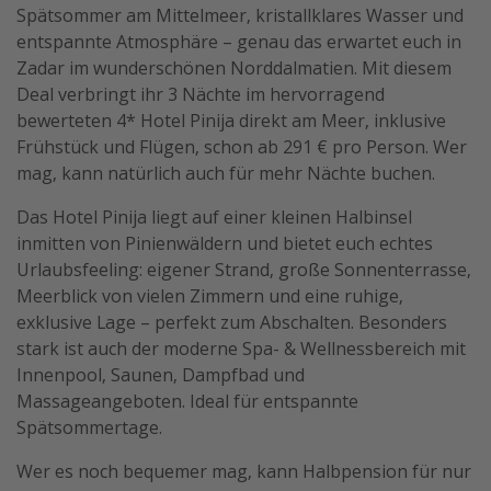
Spätsommer am Mittelmeer, kristallklares Wasser und
Travel Know How
entspannte Atmosphäre – genau das erwartet euch in
Silvesterreisen
Zadar im wunderschönen Norddalmatien. Mit diesem
Deal verbringt ihr 3 Nächte im hervorragend
Last Minute Urlaub Mallorca
bewerteten 4* Hotel Pinija direkt am Meer, inklusive
Last Minute Urlaub Deutschland
Frühstück und Flügen, schon ab 291 € pro Person. Wer
mag, kann natürlich auch für mehr Nächte buchen.
Das Hotel Pinija liegt auf einer kleinen Halbinsel
inmitten von Pinienwäldern und bietet euch echtes
Urlaubsfeeling: eigener Strand, große Sonnenterrasse,
Meerblick von vielen Zimmern und eine ruhige,
exklusive Lage – perfekt zum Abschalten. Besonders
stark ist auch der moderne Spa- & Wellnessbereich mit
Innenpool, Saunen, Dampfbad und
Massageangeboten. Ideal für entspannte
Spätsommertage.
Wer es noch bequemer mag, kann Halbpension für nur