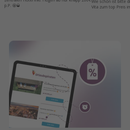
Wie schön ist bitte d
p.P. 🤩🥃
Vita zum top Preis i