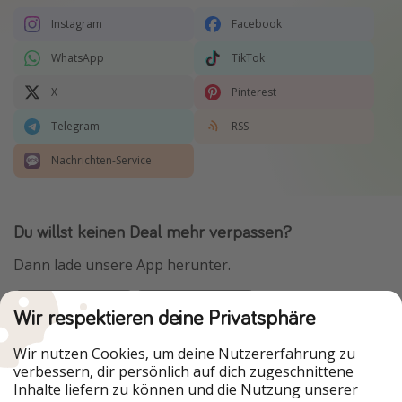
Instagram
Facebook
WhatsApp
TikTok
X
Pinterest
Telegram
RSS
Nachrichten-Service
Du willst keinen Deal mehr verpassen?
Dann lade unsere App herunter.
Wir respektieren deine Privatsphäre
Urlaubspiraten ist Teil der HolidayPirates Group
Wir nutzen Cookies, um deine Nutzererfahrung zu
verbessern, dir persönlich auf dich zugeschnittene
Unsere Märkte
Inhalte liefern zu können und die Nutzung unserer