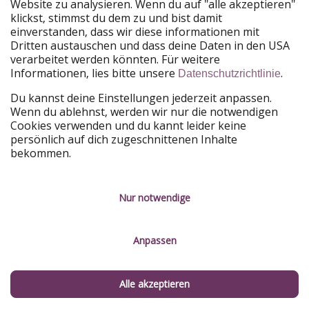
Website zu analysieren. Wenn du auf "alle akzeptieren"
PiratinViaggio
HolidayPirates
klickst, stimmst du dem zu und bist damit
VakantiePiraten
WakacyjniPiraci
einverstanden, dass wir diese informationen mit
VoyagesPirates
Ferienpiraten
Dritten austauschen und dass deine Daten in den USA
Urlaubspiraten
ViajerosPiratas
verarbeitet werden könnten. Für weitere
TravelPirates
Informationen, lies bitte unsere
.
Datenschutzrichtlinie
Unsere Gruppe
Du kannst deine Einstellungen jederzeit anpassen.
HolidayPirates Group
Wenn du ablehnst, werden wir nur die notwendigen
Cookies verwenden und du kannt leider keine
Lerne uns kennen
Rechtliches
persönlich auf dich zugeschnittenen Inhalte
bekommen.
Über uns
Datenschutz
Karriere
Impressum
Nur notwendige
Presse
Unsere Regeln
Anpassen
Partner
Kontakt
Nachhaltigkeit
Service-Kontrolle
Alle akzeptieren