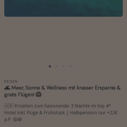
Normandie Urlaub
Goa Urlaub
St. Lucia Urlaub
Kefalonia Urlaub
Krabi Urlaub
Tulum Urlaub
Sri Lanka Rundreise
Japan Rundreise
REISEN
🌊 Meer, Sonne & Wellness mit krasser Ersparnis &
Reisethemen
gratis Flügen! 😱
Alle Reisethemen
🇭🇷 Kroatien zum Saisonende: 3 Nächte im top 4*
Wellnessurlaub
Hotel inkl. Flüge & Frühstück | Halbpension nur +22€
Disneyland Paris
p.P. 🤤🤩
Roadtrips