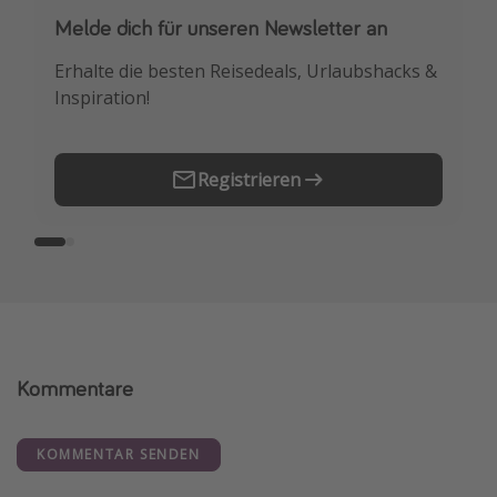
Melde dich für unseren Newsletter an
Downloade unsere App
Erhalte die besten Reisedeals, Urlaubshacks &
Buche die besten Reiseschnäppchen als
Inspiration!
Erstes.
Registrieren
Kommentare
KOMMENTAR SENDEN