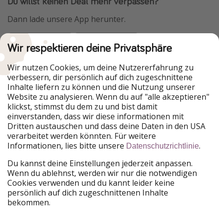
Du willst keinen Deal mehr verpassen?
Dann lade unsere App herunter.
Wir respektieren deine Privatsphäre
Urlaubspiraten ist Teil der HolidayPirates Group
Wir nutzen Cookies, um deine Nutzererfahrung zu
verbessern, dir persönlich auf dich zugeschnittene
Unsere Märkte
Inhalte liefern zu können und die Nutzung unserer
Website zu analysieren. Wenn du auf "alle akzeptieren"
PiratinViaggio
HolidayPirates
klickst, stimmst du dem zu und bist damit
VakantiePiraten
WakacyjniPiraci
einverstanden, dass wir diese informationen mit
VoyagesPirates
Ferienpiraten
Dritten austauschen und dass deine Daten in den USA
Urlaubspiraten
ViajerosPiratas
verarbeitet werden könnten. Für weitere
TravelPirates
Informationen, lies bitte unsere
.
Datenschutzrichtlinie
Unsere Gruppe
Du kannst deine Einstellungen jederzeit anpassen.
HolidayPirates Group
Wenn du ablehnst, werden wir nur die notwendigen
Cookies verwenden und du kannt leider keine
Lerne uns kennen
Rechtliches
persönlich auf dich zugeschnittenen Inhalte
bekommen.
Über uns
Datenschutz