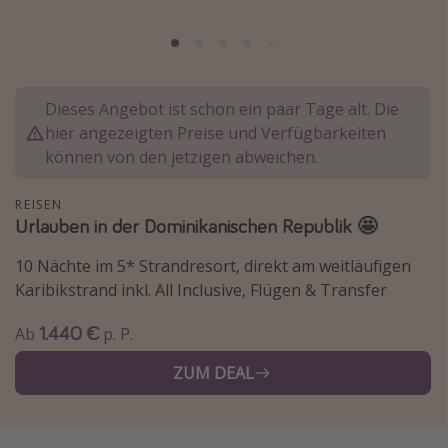
Normandie Urlaub
Goa Urlaub
St. Lucia Urlaub
Dieses Angebot ist schon ein paar Tage alt. Die
Kefalonia Urlaub
hier angezeigten Preise und Verfügbarkeiten
Krabi Urlaub
können von den jetzigen abweichen.
Tulum Urlaub
REISEN
Sri Lanka Rundreise
Urlauben in der Dominikanischen Republik 🤩
Japan Rundreise
10 Nächte im 5* Strandresort, direkt am weitläufigen
Karibikstrand inkl. All Inclusive, Flügen & Transfer
Reisethemen
1.440 €
Ab
p. P.
Alle Reisethemen
ZUM DEAL
Wellnessurlaub
Disneyland Paris
Roadtrips