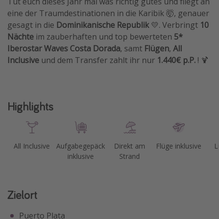
Tut euch dieses Jahr mal was richtig gutes und fliegt an
eine der Traumdestinationen in die Karibik 🤯, genauer
Travel Know How
gesagt in die
Dominikanische Republik
💛. Verbringt
10
Silvesterreisen
Nächte
im zauberhaften und top bewerteten
5*
Last Minute Urlaub Mallorca
Iberostar Waves Costa Dorada
, samt
Flügen
,
All
Inclusive
und dem Transfer zahlt ihr nur
1.440€ p.P.
! 🍹
Last Minute Urlaub Deutschland
Highlights
All Inclusive
Aufgabegepäck
Direkt am
Flüge inklusive
L
inklusive
Strand
Zielort
Puerto Plata