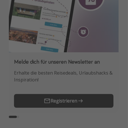
Melde dich für unseren Newsletter an
Downloade unsere App
Erhalte die besten Reisedeals, Urlaubshacks &
Buche die besten Reiseschnäppchen als
Inspiration!
Erstes.
Registrieren