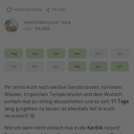
Wochenendtrip
HINZUFÜGEN
TEILEN
Singlereisen
VERÖFFENTLICHT VON
Strandurlaub
Lara
·
8.5.2025
Gruppenreisen
Hotels in Hamburg
Aug
Sep
Okt
Nov
Dez
Jan
Hotels in Amsterdam
Hotels am Achensee
Feb
Mär
Apr
Mai
Jun
Jul
Weitere Themen
Ihr sehnt euch nach weißen Sandstränden, türkisem
Wasser, tropischen Temperaturen und dem Wunsch
Reise Journal
einfach mal so richtig abzuschalten und es sich
11 Tage
Familienurlaub in der Türkei
lang gutgehen zu lassen ist ebenfalls tief in euch
Rundreisen in Thailand
verankert? 😍
Bahnreisen in der Schweiz
Warum dann nicht einfach mal in die
Karibik
reisen?
Reisepassfreie Reiseziele