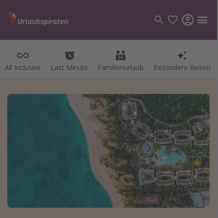
All Inclusive
Last Minute
Familienurlaub
Besondere Reisen
Kategorien
Flüge
Hotel
Pauschalreisen
Kreuzfahrten
Reiseziele
Alle Reiseziele
Bodensee Urlaub
Gozo Urlaub