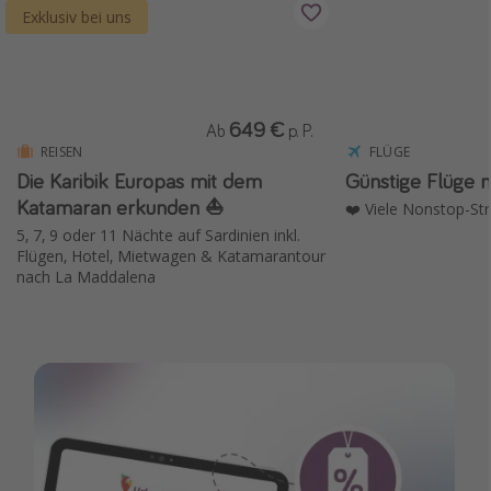
Exklusiv bei uns
649 €
Ab
p. P.
REISEN
FLÜGE
Die Karibik Europas mit dem
Günstige Flüge 
Katamaran erkunden ⛵️
❤️ Viele Nonstop-St
5, 7, 9 oder 11 Nächte auf Sardinien inkl.
Flügen, Hotel, Mietwagen & Katamarantour
nach La Maddalena