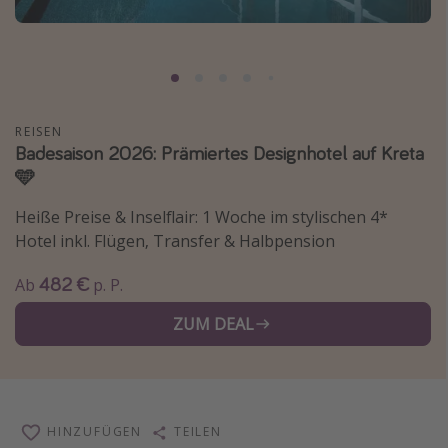
Normandie Urlaub
Goa Urlaub
St. Lucia Urlaub
Kefalonia Urlaub
REISEN
Badesaison 2026: Prämiertes Designhotel auf Kreta
Krabi Urlaub
🩵
Tulum Urlaub
Heiße Preise & Inselflair: 1 Woche im stylischen 4*
Sri Lanka Rundreise
Hotel inkl. Flügen, Transfer & Halbpension
Japan Rundreise
482 €
Ab
p. P.
Reisethemen
ZUM DEAL
Alle Reisethemen
Wellnessurlaub
Disneyland Paris
HINZUFÜGEN
TEILEN
Roadtrips