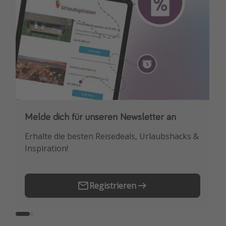
Melde dich für unseren Newsletter an
Downloade unsere App
Erhalte die besten Reisedeals, Urlaubshacks &
Buche die besten Reiseschnäppchen als
Inspiration!
Erstes.
Registrieren