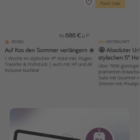
Flash Sale
686 €
Ab
p. P.
REISEN
UNTERKUNFT
Auf Kos den Sommer verlängern ☀️
🤩 Absoluter Ur
stylischen 5* Hot
1 Woche im stylischen 4* Hotel inkl. Flügen,
Transfer & Frühstück | auch mit HP und All
Über 700€ günstiger
Inclusive buchbar
prämierten Erwachse
Suite mit Gourmet-H
Zimmer mit Privatpo