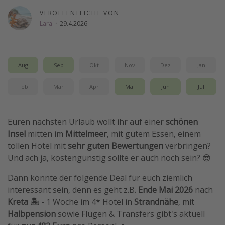
Wochenendtrip
VERÖFFENTLICHT VON
Lara
·
29.4.2026
Singlereisen
Strandurlaub
Gruppenreisen
Aug
Sep
Okt
Nov
Dez
Jan
Hotels in Hamburg
Feb
Mär
Apr
Mai
Jun
Jul
Hotels in Amsterdam
Hotels am Achensee
Euren nächsten Urlaub wollt ihr auf einer
schönen
Insel
mitten im
Mittelmeer
, mit gutem Essen, einem
Weitere Themen
tollen Hotel mit
sehr guten Bewertungen
verbringen?
Und ach ja, kostengünstig sollte er auch noch sein? 😎
Reise Journal
Familienurlaub in der Türkei
Dann könnte der folgende Deal für euch ziemlich
interessant sein, denn es geht z.B.
Ende Mai 2026
nach
Rundreisen in Thailand
Kreta 🏝
- 1 Woche im 4* Hotel in
Strandnähe
, mit
Bahnreisen in der Schweiz
Halbpension
sowie Flügen & Transfers gibt's aktuell
Reisepassfreie Reiseziele