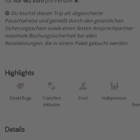
für
nur 482 Euro
pro Person! 🔥.
Travel Know How
🟢
Du buchst diesen Trip als abgesicherte
Silvesterreisen
Pauschalreise und genießt durch den gesetzlichen
Sicherungsschein sowie einen festen Ansprechpartner
Last Minute Urlaub Mallorca
maximale Buchungssicherheit bei allen
Last Minute Urlaub Deutschland
Reiseleistungen, die in einem Paket gebucht werden.
Highlights
Direktflüge
Transfers
Pool
Halbpension
inklusive
Bew
Details