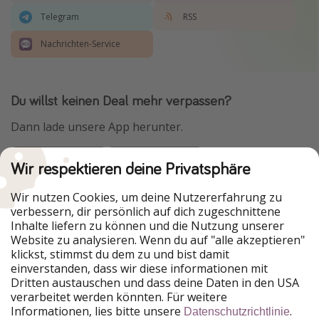
Telegram
RSS
Nachrichten-Service
Du willst keinen Deal mehr verpassen?
Dann lade unsere App herunter.
Wir respektieren deine Privatsphäre
Urlaubspiraten ist Teil der HolidayPirates Group
Wir nutzen Cookies, um deine Nutzererfahrung zu
verbessern, dir persönlich auf dich zugeschnittene
Unsere Märkte
Inhalte liefern zu können und die Nutzung unserer
Website zu analysieren. Wenn du auf "alle akzeptieren"
PiratinViaggio
HolidayPirates
klickst, stimmst du dem zu und bist damit
VakantiePiraten
WakacyjniPiraci
einverstanden, dass wir diese informationen mit
VoyagesPirates
Ferienpiraten
Dritten austauschen und dass deine Daten in den USA
Urlaubspiraten
ViajerosPiratas
verarbeitet werden könnten. Für weitere
TravelPirates
Informationen, lies bitte unsere
.
Datenschutzrichtlinie